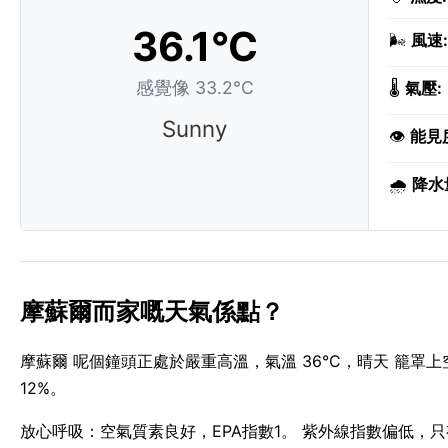
36.1°C
🌬️
風速:
感覺像 33.2°C
🌡️
氣壓:
Sunny
👁️
能見
🌧️
降水
摩蘇爾而家嘅天氣係點？
摩蘇爾 呢個鐘頭正處於嚴重高溫，氣溫 36°C，晴天 籠罩上
12%。
放心呼吸：空氣質素良好，EPA指數1。 紫外線指數偏低，只有 2