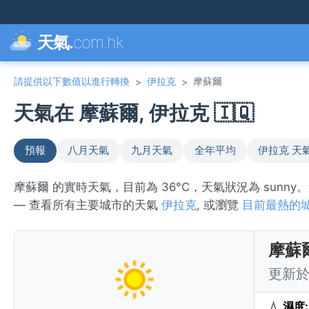
天氣.
com.hk
請提供以下數值以進行轉換
伊拉克
摩蘇爾
>
>
天氣在 摩蘇爾, 伊拉克 🇮🇶
預報
八月天氣
九月天氣
全年平均
伊拉克 天
摩蘇爾 的實時天氣，目前為 36°C，天氣狀況為 sunn
— 查看所有主要城市的天氣
伊拉克
, 或瀏覽
目前最熱的
摩蘇
更新於 
💧
濕度: