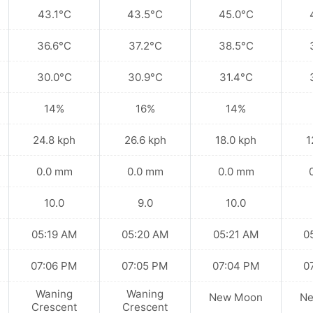
43.1°C
43.5°C
45.0°C
36.6°C
37.2°C
38.5°C
30.0°C
30.9°C
31.4°C
14%
16%
14%
24.8 kph
26.6 kph
18.0 kph
1
0.0 mm
0.0 mm
0.0 mm
10.0
9.0
10.0
05:19 AM
05:20 AM
05:21 AM
0
07:06 PM
07:05 PM
07:04 PM
0
Waning
Waning
New Moon
N
Crescent
Crescent