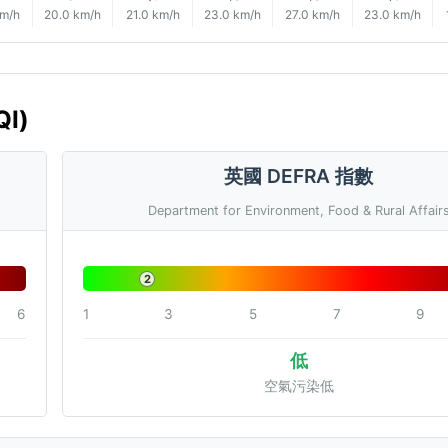
km/h
20.0 km/h
21.0 km/h
23.0 km/h
27.0 km/h
23.0 km/h
I)
英國 DEFRA 指數
Department for Environment, Food & Rural Affair
2
6
1
3
5
7
9
低
空氣污染低