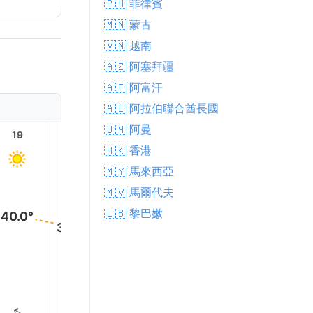
🇵🇭 菲律賓
🇲🇳 蒙古
🇻🇳 越南
🇦🇿 阿塞拜疆
🇦🇫 阿富汗
🇦🇪 阿拉伯聯合酋長國
🇴🇲 阿曼
19
20
21
22
23
🇭🇰 香港
🇲🇾 馬來西亞
🇲🇻 馬爾代夫
🇱🇧 黎巴嫩
40.0°
38.0°
37.0°
36.0°
35.0°
34.0
↑
↑
↑
↑
↑
↑