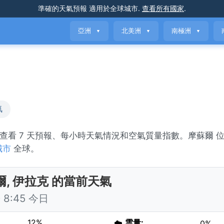
準確的天氣預報
適用於全球城市
.
查看所有國家
.
亞洲
北美洲
南極洲
▼
▼
▼
氣
y。查看 7 天預報、每小時天氣情況和空氣質量指數。摩蘇爾 
城市
全球。
爾, 伊拉克 的當前天氣
8:45 今日
12%
☁️
雲量:
0%