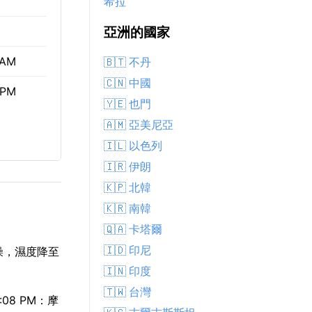
希拉
亞洲的國家
 AM
🇧🇹 不丹
🇨🇳 中國
 PM
🇾🇪 也門
🇦🇲 亞美尼亞
🇮🇱 以色列
🇮🇷 伊朗
🇰🇵 北韓
🇰🇷 南韓
🇶🇦 卡塔爾
🇮🇩 印尼
乾燥，濕度降至
🇮🇳 印度
🇹🇼 台灣
08 PM：摩