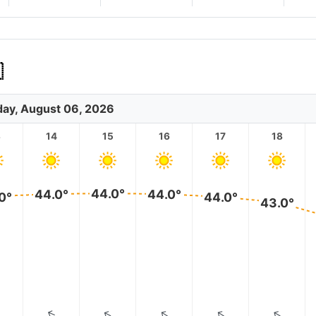

ay, August 06, 2026
3
14
15
16
17
18
44.0°
44.0°
44.0°
0°
44.0°
43.0°
↑
↑
↑
↑
↑
↑