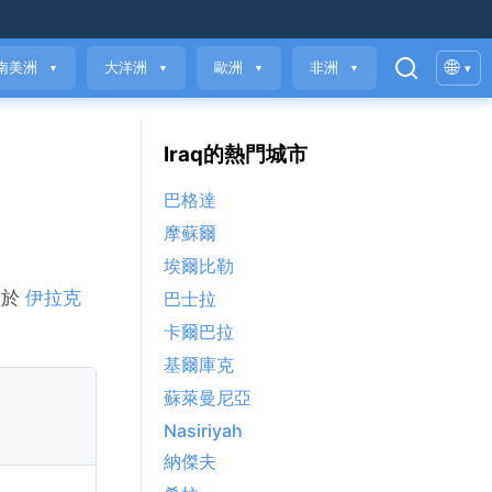
🌐
南美洲
大洋洲
歐洲
非洲
▾
▼
▼
▼
▼
Iraq的熱門城市
巴格達
摩蘇爾
埃爾比勒
位於
伊拉克
巴士拉
卡爾巴拉
基爾庫克
蘇萊曼尼亞
Nasiriyah
納傑夫