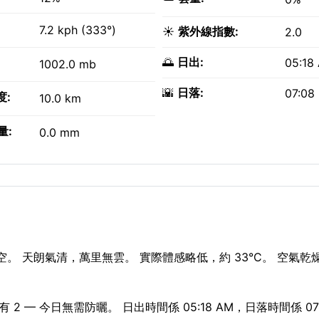
7.2 kph (333°)
☀️
紫外線指數:
2.0
🌅
日出:
05:18
1002.0 mb
🌇
日落:
07:08
度:
10.0 km
量:
0.0 mm
空。 天朗氣清，萬里無雲。 實際體感略低，約 33°C。 空氣
 — 今日無需防曬。 日出時間係 05:18 AM，日落時間係 07: