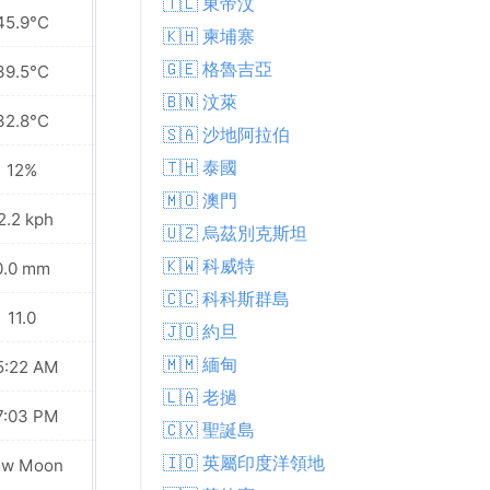
🇹🇱 東帝汶
45.9°C
46.5°C
🇰🇭 柬埔寨
🇬🇪 格魯吉亞
39.5°C
40.0°C
🇧🇳 汶萊
32.8°C
33.2°C
🇸🇦 沙地阿拉伯
🇹🇭 泰國
12%
10%
🇲🇴 澳門
2.2 kph
23.8 kph
🇺🇿 烏茲別克斯坦
🇰🇼 科威特
0.0 mm
0.0 mm
🇨🇨 科科斯群島
11.0
11.0
🇯🇴 約旦
🇲🇲 緬甸
5:22 AM
05:23 AM
🇱🇦 老撾
7:03 PM
07:02 PM
🇨🇽 聖誕島
🇮🇴 英屬印度洋領地
ew Moon
New Moon