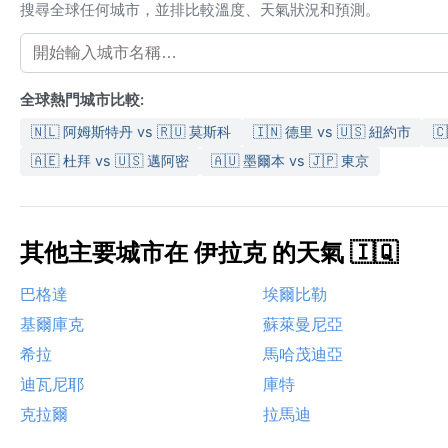
搜尋全球任何城市，並排比較溫度、天氣狀況和預測。
全球熱門城市比較:
🇳🇱 阿姆斯特丹 vs 🇷🇺 莫斯科
🇮🇳 德里 vs 🇺🇸 紐約市

🇦🇪 杜拜 vs 🇺🇸 邁阿密
🇦🇺 墨爾本 vs 🇯🇵 東京
其他主要城市在 伊拉克 的天氣 🇮🇶
巴格達
埃爾比勒
基爾庫克
蘇萊曼尼亞
希拉
馬哈茂迪亞
迪瓦尼耶
庫特
克拉爾
拉馬迪