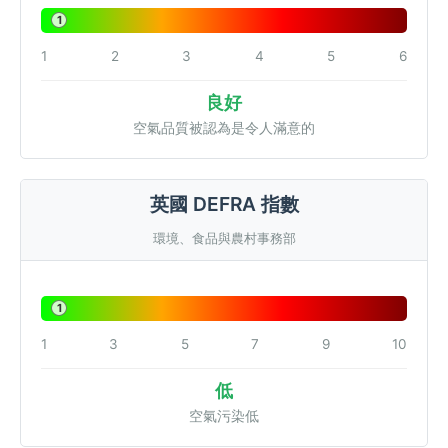
1
1
2
3
4
5
6
良好
空氣品質被認為是令人滿意的
英國 DEFRA 指數
環境、食品與農村事務部
1
1
3
5
7
9
10
低
空氣污染低