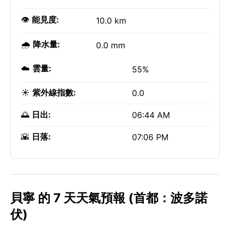
👁️
能見度:
10.0 km
🌧️
降水量:
0.0 mm
☁️
雲量:
55%
☀️
紫外線指數:
0.0
🌅
日出:
06:44 AM
🌇
日落:
07:06 PM
貝寧 的 7 天天氣預報 (首都：波多諾
伏)