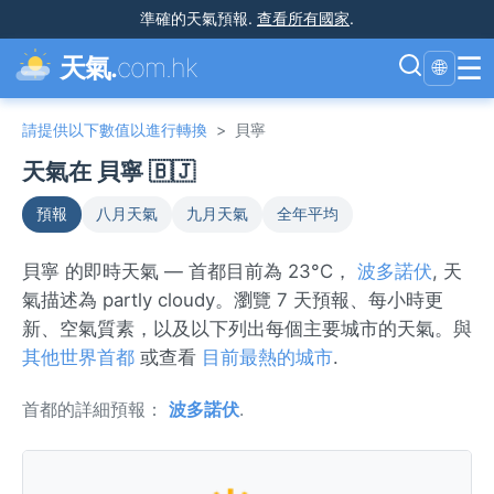
準確的天氣預報
.
查看所有國家
.
☰
天氣.
com.hk
🌐
請提供以下數值以進行轉換
>
貝寧
天氣在 貝寧 🇧🇯
預報
八月天氣
九月天氣
全年平均
貝寧 的即時天氣 — 首都目前為 23°C，
波多諾伏
, 天
氣描述為 partly cloudy。瀏覽 7 天預報、每小時更
新、空氣質素，以及以下列出每個主要城市的天氣。與
其他世界首都
或查看
目前最熱的城市
.
首都的詳細預報：
波多諾伏
.