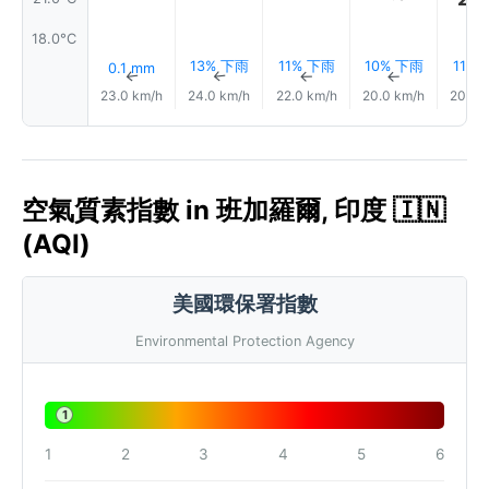
18.0°C
13% 下雨
11% 下雨
10% 下雨
11%
0.1 mm
↑
↑
↑
↑
23.0 km/h
24.0 km/h
22.0 km/h
20.0 km/h
20.0 
空氣質素指數 in 班加羅爾, 印度 🇮🇳
(AQI)
美國環保署指數
Environmental Protection Agency
1
1
2
3
4
5
6