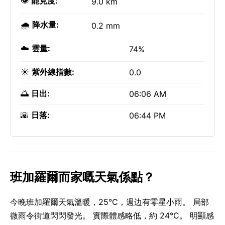
👁️
能見度:
9.0 km
🌧️
降水量:
0.2 mm
☁️
雲量:
74%
☀️
紫外線指數:
0.0
🌅
日出:
06:06 AM
🌇
日落:
06:44 PM
班加羅爾而家嘅天氣係點？
今晚班加羅爾天氣溫暖，25°C，週边有零星小雨。 局部
微雨令街道閃閃發光。 實際體感略低，約 24°C。 明顯感