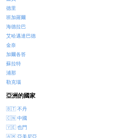
德里
班加羅爾
海德拉巴
艾哈邁達巴德
金奈
加爾各答
蘇拉特
浦那
勒克瑙
亞洲的國家
🇧🇹 不丹
🇨🇳 中國
🇾🇪 也門
🇦🇲 亞美尼亞