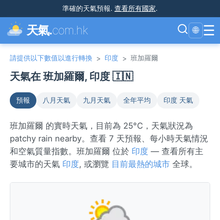
準確的天氣預報
.
查看所有國家
.
☰
天氣.
com.hk
🌐
請提供以下數值以進行轉換
印度
班加羅爾
>
>
天氣在 班加羅爾, 印度 🇮🇳
預報
八月天氣
九月天氣
全年平均
印度 天氣
班加羅爾 的實時天氣，目前為 25°C，天氣狀況為
patchy rain nearby。查看 7 天預報、每小時天氣情況
和空氣質量指數。班加羅爾 位於
印度
— 查看所有主
要城市的天氣
印度
, 或瀏覽
目前最熱的城市
全球。