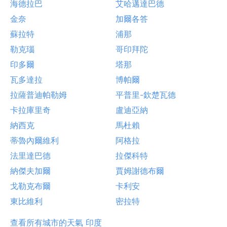
海德拉巴
艾哈邁達巴德
金奈
加爾各答
蘇拉特
浦那
勒克瑙
哥印拜陀
印多爾
塔那
瓦多達拉
博帕爾
拉薩普迪帕勒姆
平普里-欽楚瓦德
卡拉庫里奇
盧迪亞納
納西克
馬杜賴
蒂魯內爾維利
阿格拉
法里達巴德
拉傑科特
納傑夫加爾
賈姆謝德布爾
戈勒克布爾
卡利安
東比維利
密拉特
查看所有城市的天氣 印度