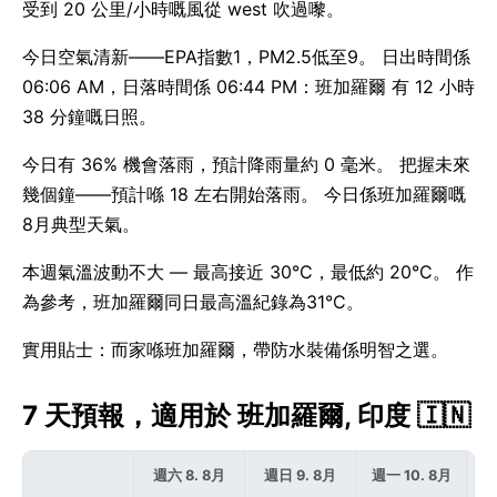
受到 20 公里/小時嘅風從 west 吹過嚟。
今日空氣清新——EPA指數1，PM2.5低至9。 日出時間係
06:06 AM，日落時間係 06:44 PM：班加羅爾 有 12 小時
38 分鐘嘅日照。
今日有 36% 機會落雨，預計降雨量約 0 毫米。 把握未來
幾個鐘——預計喺 18 左右開始落雨。 今日係班加羅爾嘅
8月典型天氣。
本週氣溫波動不大 — 最高接近 30°C，最低約 20°C。 作
為參考，班加羅爾同日最高溫紀錄為31°C。
實用貼士：而家喺班加羅爾，帶防水裝備係明智之選。
7 天預報，適用於 班加羅爾, 印度 🇮🇳
週六 8. 8月
週日 9. 8月
週一 10. 8月
週