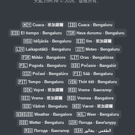
天氣.com.hk © 2026。版權所有。
🇲🇾
🇮🇩
Cuaca · 班加羅爾
Cuaca · Bengaluru
🇪🇸
🇹🇷
El tiempo · Bengaluru
Hava durumu · Bengaluru
🇭🇺
🇪🇪
Időjárás · Bengaluru
Ilm · 班加羅爾
🇱🇻
🇮🇹
Laikapstākļi · Bengaluru
Meteo · Bengaluru
🇫🇷
🇱🇹
Météo · Bangalore
Oras · Bengalūras
🇵🇱
🇸🇰
Pogoda · Bengaluru
Počasie · Bangalúr
🇨🇿
🇫🇮
Počasí · Bengalúru
Sää · Bengaluru
🇵🇹
🇻🇳
Tempo · Bengaluru
Thời tiết · Bengaluru
🇩🇰
🇷🇸
Vejret · 班加羅爾
Vreme · Бангалор
🇸🇮
🇷🇴
Vreme · 班加羅爾
Vremea · Bangalore
🇸🇪
🇳🇴
Vädret · Bengaluru
Været · 班加羅爾
🇬🇧🇺🇸
🇳🇱
Weather · Bangalore
Weer · Bengaluru
🇩🇪
🇺🇦
Wetter · Bengaluru
Погода · Бенґалуру
🇷🇺
🇸🇦
Погода · Бангалор
الطقس · بنغالور