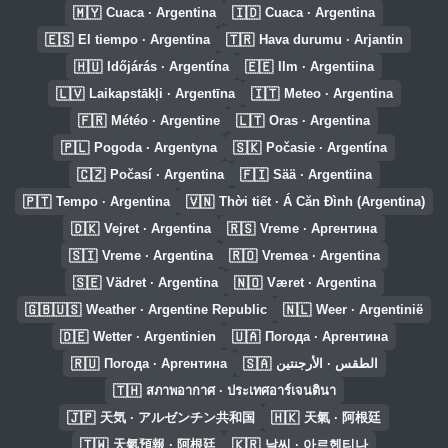
🇲🇾
🇮🇩
Cuaca · Argentina
Cuaca · Argentina
🇪🇸
🇹🇷
El tiempo · Argentina
Hava durumu · Arjantin
🇭🇺
🇪🇪
Időjárás · Argentína
Ilm · Argentiina
🇱🇻
🇮🇹
Laikapstākļi · Argentīna
Meteo · Argentina
🇫🇷
🇱🇹
Météo · Argentine
Oras · Argentina
🇵🇱
🇸🇰
Pogoda · Argentyna
Počasie · Argentína
🇨🇿
🇫🇮
Počasí · Argentina
Sää · Argentiina
🇵🇹
🇻🇳
Tempo · Argentina
Thời tiết · Á Căn Đình (Argentina)
🇩🇰
🇷🇸
Vejret · Argentina
Vreme · Аргентина
🇸🇮
🇷🇴
Vreme · Argentina
Vremea · Argentina
🇸🇪
🇳🇴
Vädret · Argentina
Været · Argentina
🇬🇧🇺🇸
🇳🇱
Weather · Argentine Republic
Weer · Argentinië
🇩🇪
🇺🇦
Wetter · Argentinien
Погода · Аргентина
🇷🇺
🇸🇦
Погода · Аргентина
الطقس · الأرجنتين
🇹🇭
สภาพอากาศ · ประเทศอาร์เจนตินา
🇯🇵
🇭🇰
天気 · アルゼンチン共和国
天氣 · 阿根廷
🇹🇼
🇰🇷
天氣預報 · 阿根廷
날씨 · 아르헨티나