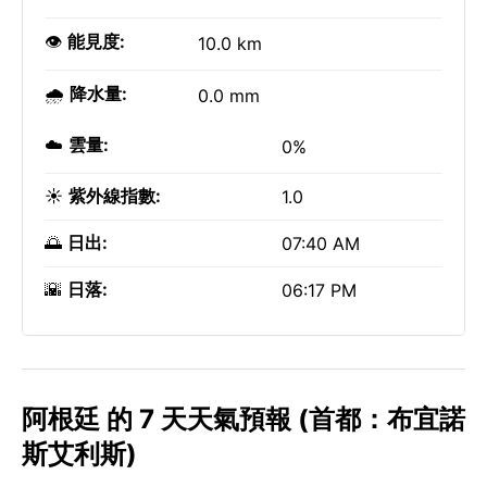
👁️
能見度:
10.0 km
🌧️
降水量:
0.0 mm
☁️
雲量:
0%
☀️
紫外線指數:
1.0
🌅
日出:
07:40 AM
🌇
日落:
06:17 PM
阿根廷 的 7 天天氣預報 (首都：布宜諾
斯艾利斯)