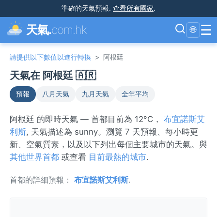
準確的天氣預報
.
查看所有國家
.
☰
天氣.
com.hk
🌐
請提供以下數值以進行轉換
>
阿根廷
天氣在 阿根廷 🇦🇷
預報
八月天氣
九月天氣
全年平均
阿根廷 的即時天氣 — 首都目前為 12°C，
布宜諾斯艾
利斯
, 天氣描述為 sunny。瀏覽 7 天預報、每小時更
新、空氣質素，以及以下列出每個主要城市的天氣。與
其他世界首都
或查看
目前最熱的城市
.
首都的詳細預報：
布宜諾斯艾利斯
.