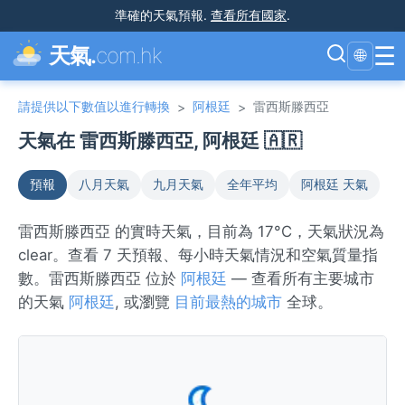
準確的天氣預報
.
查看所有國家
.
☰
天氣.
com.hk
🌐
請提供以下數值以進行轉換
阿根廷
雷西斯滕西亞
>
>
天氣在 雷西斯滕西亞, 阿根廷 🇦🇷
預報
八月天氣
九月天氣
全年平均
阿根廷 天氣
雷西斯滕西亞 的實時天氣，目前為 17°C，天氣狀況為
clear。查看 7 天預報、每小時天氣情況和空氣質量指
數。雷西斯滕西亞 位於
阿根廷
— 查看所有主要城市
的天氣
阿根廷
, 或瀏覽
目前最熱的城市
全球。