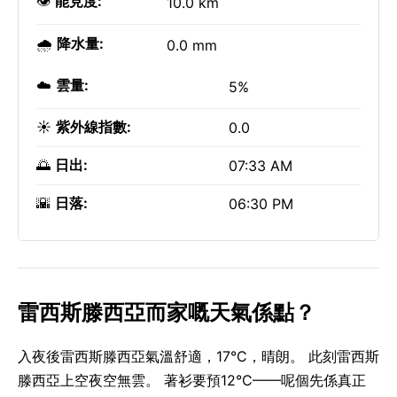
👁️
能見度:
10.0 km
🌧️
降水量:
0.0 mm
☁️
雲量:
5%
☀️
紫外線指數:
0.0
🌅
日出:
07:33 AM
🌇
日落:
06:30 PM
雷西斯滕西亞而家嘅天氣係點？
入夜後雷西斯滕西亞氣溫舒適，17°C，晴朗。 此刻雷西斯
滕西亞上空夜空無雲。 著衫要預12°C——呢個先係真正