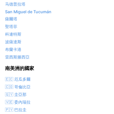
马德普拉塔
San Miguel de Tucumán
薩爾塔
聖塔菲
科連特斯
波薩達斯
布蘭卡港
雷西斯滕西亞
南美洲的國家
🇪🇨 厄瓜多爾
🇨🇴 哥倫比亞
🇬🇾 圭亞那
🇻🇪 委內瑞拉
🇵🇾 巴拉圭