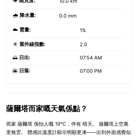
👁️
能見度:
10.0 km
🌧️
降水量:
0.0 mm
☁️
雲量:
1%
☀️
紫外線指數:
2.0
🌅
日出:
07:54 AM
🌇
日落:
07:00 PM
薩爾塔而家嘅天氣係點？
而家 薩爾塔 係怡人嘅 19°C，伴有 晴天。 薩爾塔上空萬
里無雲。 體感比溫度計顯示明顯更凍——出到外面感覺似