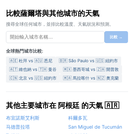
比較薩爾塔與其他城市的天氣
搜尋全球任何城市，並排比較溫度、天氣狀況和預測。
比較 →
全球熱門城市比較:
🇦🇪 杜拜 vs 🇦🇺 悉尼
🇧🇷 São Paulo vs 🇺🇸 紐約市
🇦🇹 維也納 vs 🇹🇭 曼谷
🇲🇽 墨西哥城 vs 🇿🇦 開普敦
🇨🇳 北京 vs 🇺🇸 紐約市
🇲🇦 馬拉喀什 vs 🇳🇿 奧克蘭
其他主要城市在 阿根廷 的天氣 🇦🇷
布宜諾斯艾利斯
科爾多瓦
马德普拉塔
San Miguel de Tucumán