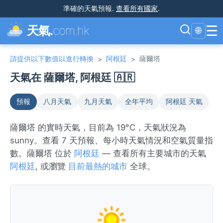
準確的天氣預報
.
查看所有國家
.
☰
天氣.
com.hk
🌐
請提供以下數值以進行轉換
阿根廷
薩爾塔
>
>
天氣在 薩爾塔, 阿根廷 🇦🇷
預報
八月天氣
九月天氣
全年平均
阿根廷 天氣
薩爾塔 的實時天氣，目前為 19°C，天氣狀況為
sunny。查看 7 天預報、每小時天氣情況和空氣質量指
數。薩爾塔 位於
阿根廷
— 查看所有主要城市的天氣
阿根廷
, 或瀏覽
目前最熱的城市
全球。