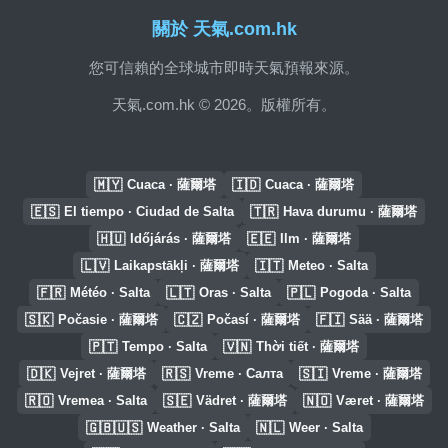
關於 天氣.com.hk
您可信賴的全球城市即時天氣預報來源。
天氣.com.hk © 2026。版權所有。
🇲🇾
🇮🇩
Cuaca · 薩爾塔
Cuaca · 薩爾塔
🇪🇸
🇹🇷
El tiempo · Ciudad de Salta
Hava durumu · 薩爾塔
🇭🇺
🇪🇪
Időjárás · 薩爾塔
Ilm · 薩爾塔
🇱🇻
🇮🇹
Laikapstākļi · 薩爾塔
Meteo · Salta
🇫🇷
🇱🇹
🇵🇱
Météo · Salta
Oras · Salta
Pogoda · Salta
🇸🇰
🇨🇿
🇫🇮
Počasie · 薩爾塔
Počasí · 薩爾塔
Sää · 薩爾塔
🇵🇹
🇻🇳
Tempo · Salta
Thời tiết · 薩爾塔
🇩🇰
🇷🇸
🇸🇮
Vejret · 薩爾塔
Vreme · Салта
Vreme · 薩爾塔
🇷🇴
🇸🇪
🇳🇴
Vremea · Salta
Vädret · 薩爾塔
Været · 薩爾塔
🇬🇧🇺🇸
🇳🇱
Weather · Salta
Weer · Salta