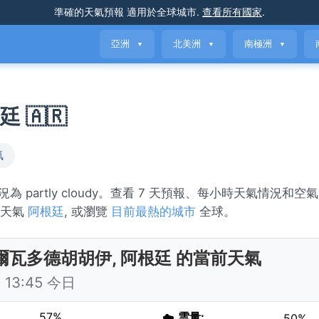
準確的天氣預報
適用於全球城市
.
查看所有國家
.
亞洲
北美洲
南極洲
▼
▼
▼
 🇦🇷
氣
 partly cloudy。查看 7 天預報、每小時天氣情況和
的天氣
阿根廷
, 或瀏覽
目前最熱的城市
全球。
爾瓦多德胡胡伊, 阿根廷 的當前天氣
13:45 今日
57%
☁️
雲量:
50%