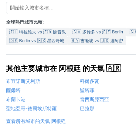
全球熱門城市比較:
🇮🇱 特拉維夫 vs 🇿🇦 開普敦
🇨🇦 多倫多 vs 🇩🇪 Berlin
🇨
🇩🇪 Berlin vs 🇲🇽 墨西哥城
🇲🇾 吉隆坡 vs 🇺🇸 邁阿密
其他主要城市在 阿根廷 的天氣 🇦🇷
布宜諾斯艾利斯
科爾多瓦
薩爾塔
聖塔菲
布蘭卡港
雷西斯滕西亞
聖地亞哥-德爾埃斯特羅
巴拉那
查看所有城市的天氣 阿根廷