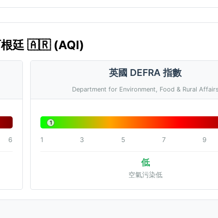
 🇦🇷 (AQI)
英國 DEFRA 指數
Department for Environment, Food & Rural Affair
1
6
1
3
5
7
9
低
空氣污染低