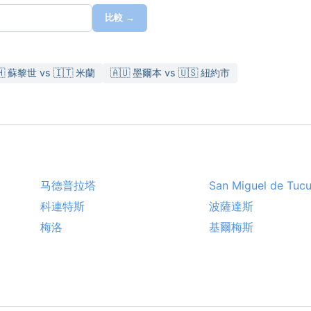
比較 →
🇭 蘇黎世 vs 🇮🇹 米蘭
🇦🇺 墨爾本 vs 🇺🇸 紐約市
马德普拉塔
San Miguel de Tuc
科連特斯
波薩達斯
梅洛
基爾梅斯