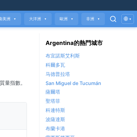
🌐
南美洲
大洋洲
歐洲
非洲
▾
▼
▼
▼
▼
Argentina的熱門城市
布宜諾斯艾利斯
科爾多瓦
马德普拉塔
空氣質量指數。
San Miguel de Tucumán
薩爾塔
聖塔菲
科連特斯
波薩達斯
布蘭卡港