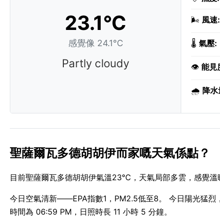
23.1°C
🌬️
風速:
感覺像 24.1°C
🌡️
氣壓:
Partly cloudy
👁️
能見
🌧️
降水
聖薩爾瓦多德胡胡伊而家嘅天氣係點？
目前聖薩爾瓦多德胡胡伊氣溫23°C，天氣局部多雲，感覺溫
今日空氣清新——EPA指數1，PM2.5低至8。 今日陽光猛烈
時間為 06:59 PM，日照時長 11 小時 5 分鐘。