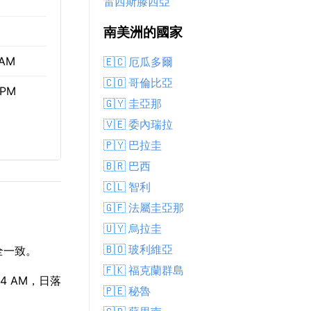
雷西斯滕西亞
南美洲的國家
 AM
🇪🇨 厄瓜多爾
🇨🇴 哥倫比亞
 PM
🇬🇾 圭亞那
🇻🇪 委內瑞拉
🇵🇾 巴拉圭
🇧🇷 巴西
🇨🇱 智利
🇬🇫 法屬圭亞那
🇺🇾 烏拉圭
🇧🇴 玻利維亞
全一致。
🇫🇰 福克蘭群島
4 AM，日落
🇵🇪 秘魯