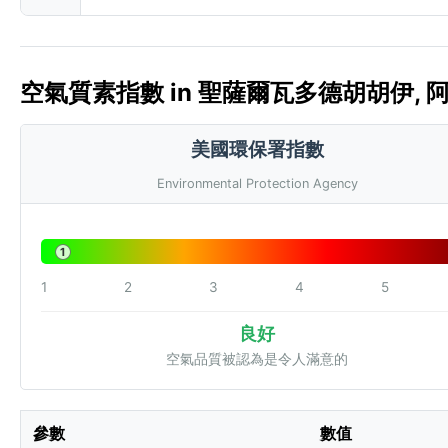
空氣質素指數 in 聖薩爾瓦多德胡胡伊, 阿根廷
美國環保署指數
Environmental Protection Agency
1
1
2
3
4
5
良好
空氣品質被認為是令人滿意的
參數
數值