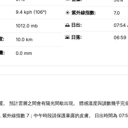
9.4 kph (106°)
☀️
紫外線指數:
7.0
🌅
日出:
07:54
1012.0 mb
🌇
日落:
06:59
度:
10.0 km
量:
0.0 mm
暖。 預計雲層之間會有陽光間歇出現。 體感溫度與讀數幾乎完
，紫外線指數 7；中午時段請保護暴露的皮膚。 日出時間為 07:5