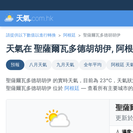
天氣.
com.hk
請提供以下數值以進行轉換
阿根廷
聖薩爾瓦多德胡胡伊
>
>
天氣在 聖薩爾瓦多德胡胡伊, 阿根廷
預報
八月天氣
九月天氣
全年平均
阿根廷 天
聖薩爾瓦多德胡胡伊 的實時天氣，目前為 23°C，天氣狀況為
聖薩爾瓦多德胡胡伊 位於
阿根廷
— 查看所有主要城市
聖薩
更新於 
💧
濕度: