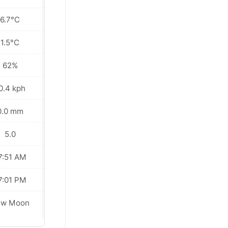
6.7°C
5.8°C
1.5°C
-1.5°C
62%
60%
0.4 kph
7.9 kph
0.0 mm
0.3 mm
5.0
5.0
7:51 AM
07:50 AM
7:01 PM
07:02 PM
ew Moon
New Moon