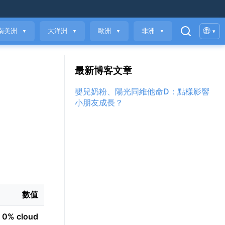
🌐
南美洲
大洋洲
歐洲
非洲
▾
▼
▼
▼
▼
最新博客文章
嬰兒奶粉、陽光同維他命D：點樣影響
小朋友成長？
數值
0% cloud