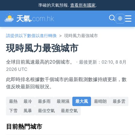
準確的天氣預報
.
查看所有國家
.
☰
天氣.
com.hk
🌐
請提供以下數值以進行轉換
>
現時風力最強城市
現時風力最強城市
全球目前風速最高的20個城市。
·
最後更新：02:10, 8 8月
2026 UTC
此即時排名根據數千個城市的最新觀測數據持續更新，數
值反映最新回報狀況。
最熱
最冷
最多雨
最潮濕
最大風
最晴朗
最多雲
下雪
風暴
最佳空氣
最差空氣
目前熱門城市