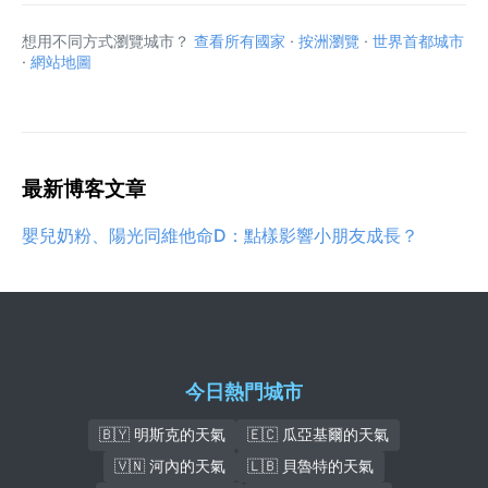
想用不同方式瀏覽城市？
查看所有國家
·
按洲瀏覽
·
世界首都城市
·
網站地圖
最新博客文章
嬰兒奶粉、陽光同維他命D：點樣影響小朋友成長？
今日熱門城市
🇧🇾 明斯克的天氣
🇪🇨 瓜亞基爾的天氣
🇻🇳 河內的天氣
🇱🇧 貝魯特的天氣