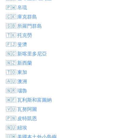
🇵🇼 帛琉
🇨🇰 庫克群島
🇸🇧 所羅門群島
🇹🇰 托克勞
🇫🇯 斐濟
🇳🇨 新喀里多尼亞
🇳🇿 新西蘭
🇹🇴 東加
🇦🇺 澳洲
🇳🇷 瑙魯
🇼🇫 瓦利斯和富圖納
🇻🇺 瓦努阿圖
🇵🇳 皮特凱恩
🇳🇺 紐埃
🇺🇲 美國本土外小島嶼