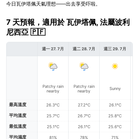
今日瓦伊塔佩天氣理想——出去享受吓啦。
7 天預報，適用於 瓦伊塔佩, 法屬波利
尼西亞 🇵🇫
週一 27. 7月
週二 28. 7月
週三 29. 7月
週
Patchy rain
Patchy rain
P
Sunny
nearby
nearby
最高溫度
26.3°C
27.2°C
26.1°C
平均溫度
25.7°C
26.7°C
25.8°C
最低溫度
25.1°C
26.1°C
25.6°C
平均濕度
81%
78%
71%