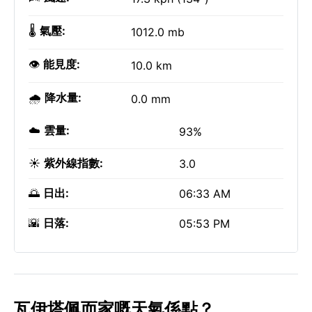
🌡️
氣壓:
1012.0 mb
👁️
能見度:
10.0 km
🌧️
降水量:
0.0 mm
☁️
雲量:
93%
☀️
紫外線指數:
3.0
🌅
日出:
06:33 AM
🌇
日落:
05:53 PM
瓦伊塔佩而家嘅天氣係點？