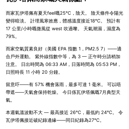
而家瓦伊塔佩有夏天feel嘅25°C，陰天。 陰天條件令陽光
變得暗淡。 計埋風寒效應，體感溫度接近18°C。 預計有
17 公里/小時嘅微風從 west 吹過嚟。 天氣潮濕，濕度為
79%。
而家空氣質素良好（美國 EPA 指數 1，PM2.5 7）——適
合戶外運動。 紫外線指數中等，為 3 — 正午時分請稍加
注意。 日出時間為 06:33 AM，日落時間為 05:53 PM，
日照時長 11 小時 20 分鐘。
留意吓——有 57% 機會落雨，最多可達 1 毫米。 可以唔
帶遮——天氣會保持乾燥。 今日係瓦伊塔佩嘅7月典型天
氣。
本週氣溫波動不大 — 最高接近 26°C，最低約 24°C。 令
瓦伊塔佩接近破紀錄邊緣——同日紀錄為27°C。