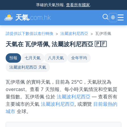
準確的天氣預報
.
查看所有國家
.
☰
天氣.
com.hk
🌐
請提供以下數值以進行轉換
法屬波利尼西亞
瓦伊塔佩
>
>
天氣在 瓦伊塔佩, 法屬波利尼西亞 🇵🇫
預報
七月天氣
八月天氣
全年平均
法屬波利尼西亞 天氣
瓦伊塔佩 的實時天氣，目前為 25°C，天氣狀況為
overcast。查看 7 天預報、每小時天氣情況和空氣質
量指數。瓦伊塔佩 位於
法屬波利尼西亞
— 查看所有
主要城市的天氣
法屬波利尼西亞
, 或瀏覽
目前最熱的
城市
全球。