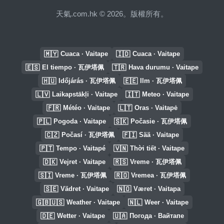
天氣.com.hk © 2026。版權所有。
🇲🇾
🇮🇩
Cuaca · Vaitape
Cuaca · Vaitape
🇪🇸
🇹🇷
El tiempo · 瓦伊塔佩
Hava durumu · Vaitape
🇭🇺
🇪🇪
Időjárás · 瓦伊塔佩
Ilm · 瓦伊塔佩
🇱🇻
🇮🇹
Laikapstākļi · Vaitape
Meteo · Vaitape
🇫🇷
🇱🇹
Météo · Vaitape
Oras · Vaitapė
🇵🇱
🇸🇰
Pogoda · Vaitape
Počasie · 瓦伊塔佩
🇨🇿
🇫🇮
Počasí · 瓦伊塔佩
Sää · Vaitape
🇵🇹
🇻🇳
Tempo · Vaitapé
Thời tiết · Vaitape
🇩🇰
🇷🇸
Vejret · Vaitape
Vreme · 瓦伊塔佩
🇸🇮
🇷🇴
Vreme · 瓦伊塔佩
Vremea · 瓦伊塔佩
🇸🇪
🇳🇴
Vädret · Vaitape
Været · Vaitapa
🇬🇧🇺🇸
🇳🇱
Weather · Vaitape
Weer · Vaitape
🇩🇪
🇺🇦
Wetter · Vaitape
Погода · Вайтапе