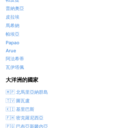
普納奧亞
皮拉埃
馬希納
帕埃亞
Papao
Arue
阿法希蒂
瓦伊塔佩
大洋洲的國家
🇲🇵 北馬里亞納群島
🇹🇻 圖瓦盧
🇰🇮 基里巴斯
🇫🇲 密克羅尼西亞
🇵🇬 巴布亞新畿內亞