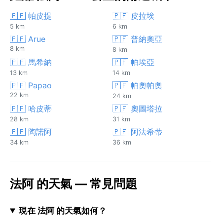
🇵🇫 帕皮提
🇵🇫 皮拉埃
5 km
6 km
🇵🇫 Arue
🇵🇫 普納奧亞
8 km
8 km
🇵🇫 馬希納
🇵🇫 帕埃亞
13 km
14 km
🇵🇫 Papao
🇵🇫 帕奧帕奧
22 km
24 km
🇵🇫 哈皮蒂
🇵🇫 奧圖塔拉
28 km
31 km
🇵🇫 陶諾阿
🇵🇫 阿法希蒂
34 km
36 km
法阿 的天氣 — 常見問題
現在 法阿 的天氣如何？