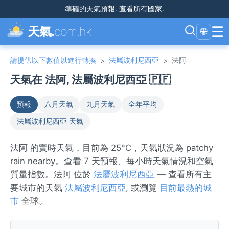
準確的天氣預報
.
查看所有國家
.
☰
天氣.
com.hk
🌐
請提供以下數值以進行轉換
法屬波利尼西亞
法阿
>
>
天氣在 法阿, 法屬波利尼西亞 🇵🇫
預報
八月天氣
九月天氣
全年平均
法屬波利尼西亞 天氣
法阿 的實時天氣，目前為 25°C，天氣狀況為 patchy
rain nearby。查看 7 天預報、每小時天氣情況和空氣
質量指數。法阿 位於
法屬波利尼西亞
— 查看所有主
要城市的天氣
法屬波利尼西亞
, 或瀏覽
目前最熱的城
市
全球。