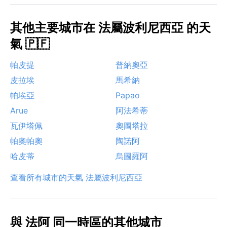
其他主要城市在 法屬波利尼西亞 的天
氣 🇵🇫
帕皮提
普納奧亞
皮拉埃
馬希納
帕埃亞
Papao
Arue
阿法希蒂
瓦伊塔佩
奧圖塔拉
帕奧帕奧
陶諾阿
哈皮蒂
烏圖羅阿
查看所有城市的天氣 法屬波利尼西亞
與 法阿 同一時區的其他城市