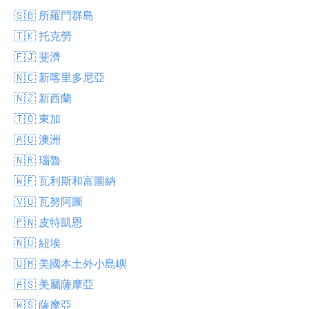
🇸🇧 所羅門群島
🇹🇰 托克勞
🇫🇯 斐濟
🇳🇨 新喀里多尼亞
🇳🇿 新西蘭
🇹🇴 東加
🇦🇺 澳洲
🇳🇷 瑙魯
🇼🇫 瓦利斯和富圖納
🇻🇺 瓦努阿圖
🇵🇳 皮特凱恩
🇳🇺 紐埃
🇺🇲 美國本土外小島嶼
🇦🇸 美屬薩摩亞
🇼🇸 薩摩亞