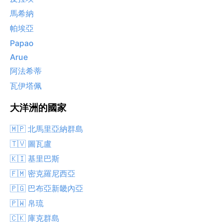
馬希納
帕埃亞
Papao
Arue
阿法希蒂
瓦伊塔佩
大洋洲的國家
🇲🇵 北馬里亞納群島
🇹🇻 圖瓦盧
🇰🇮 基里巴斯
🇫🇲 密克羅尼西亞
🇵🇬 巴布亞新畿內亞
🇵🇼 帛琉
🇨🇰 庫克群島