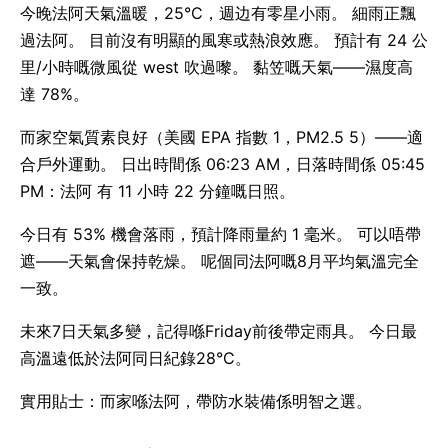
今晚法阿天氣溫暖，25°C，週边有零星小雨。 細雨正飄
過法阿。 目前沒有明顯的風寒或熱浪效應。 預計有 24 公
里/小時嘅微風從 west 吹過嚟。 黏笠嘅天氣——濕度高
達 78%。
而家空氣質素良好（美國 EPA 指數 1，PM2.5 5）——適
合戶外運動。 日出時間係 06:23 AM，日落時間係 05:45
PM：法阿 有 11 小時 22 分鐘嘅日照。
今日有 53% 機會落雨，預計降雨量約 1 毫米。 可以唔帶
遮——天氣會保持乾燥。 呢個同法阿嘅8月平均氣溫完全
一致。
未來7日天氣多變，記得喺Friday前後帶定雨具。 今日最
高溫遠低於法阿同日紀錄28°C。
實用貼士：而家喺法阿，帶防水裝備係明智之選。