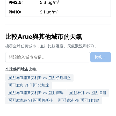
PM2.5:
5.6 µg/m³
PM10:
9.1 µg/m³
比較Arue與其他城市的天氣
搜尋全球任何城市，並排比較溫度、天氣狀況和預測。
比較 →
全球熱門城市比較:
🇦🇷 布宜諾斯艾利斯 vs 🇹🇷 伊斯坦堡
🇬🇷 雅典 vs 🇮🇩 雅加達
🇦🇷 布宜諾斯艾利斯 vs 🇮🇹 羅馬
🇦🇪 杜拜 vs 🇰🇷 首爾
🇦🇹 維也納 vs 🇷🇺 莫斯科
🇭🇰 香港 vs 🇸🇦 利雅得