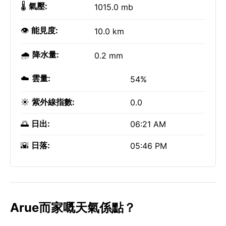
🌡️
氣壓:
1015.0 mb
👁️
能見度:
10.0 km
🌧️
降水量:
0.2 mm
☁️
雲量:
54%
☀️
紫外線指數:
0.0
🌅
日出:
06:21 AM
🌇
日落:
05:46 PM
Arue而家嘅天氣係點？