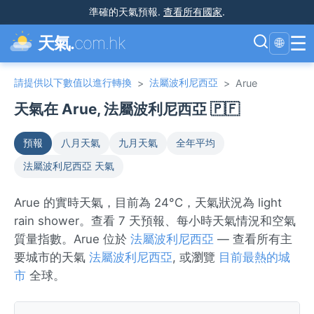
準確的天氣預報
.
查看所有國家
.
☰
天氣.
com.hk
🌐
請提供以下數值以進行轉換
法屬波利尼西亞
>
>
Arue
天氣在 Arue, 法屬波利尼西亞 🇵🇫
預報
八月天氣
九月天氣
全年平均
法屬波利尼西亞 天氣
Arue 的實時天氣，目前為 24°C，天氣狀況為 light
rain shower。查看 7 天預報、每小時天氣情況和空氣
質量指數。Arue 位於
法屬波利尼西亞
— 查看所有主
要城市的天氣
法屬波利尼西亞
, 或瀏覽
目前最熱的城
市
全球。