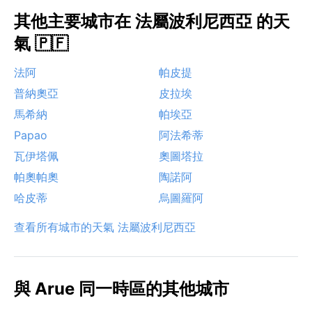
其他主要城市在 法屬波利尼西亞 的天
氣 🇵🇫
法阿
帕皮提
普納奧亞
皮拉埃
馬希納
帕埃亞
Papao
阿法希蒂
瓦伊塔佩
奧圖塔拉
帕奧帕奧
陶諾阿
哈皮蒂
烏圖羅阿
查看所有城市的天氣 法屬波利尼西亞
與 Arue 同一時區的其他城市