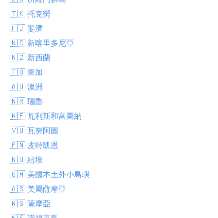
🇹🇰 托克勞
🇫🇯 斐濟
🇳🇨 新喀里多尼亞
🇳🇿 新西蘭
🇹🇴 東加
🇦🇺 澳洲
🇳🇷 瑙魯
🇼🇫 瓦利斯和富圖納
🇻🇺 瓦努阿圖
🇵🇳 皮特凱恩
🇳🇺 紐埃
🇺🇲 美國本土外小島嶼
🇦🇸 美屬薩摩亞
🇼🇸 薩摩亞
🇳🇫 諾福克島