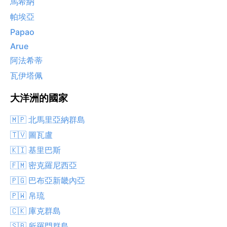
馬希納
帕埃亞
Papao
Arue
阿法希蒂
瓦伊塔佩
大洋洲的國家
🇲🇵 北馬里亞納群島
🇹🇻 圖瓦盧
🇰🇮 基里巴斯
🇫🇲 密克羅尼西亞
🇵🇬 巴布亞新畿內亞
🇵🇼 帛琉
🇨🇰 庫克群島
🇸🇧 所羅門群島