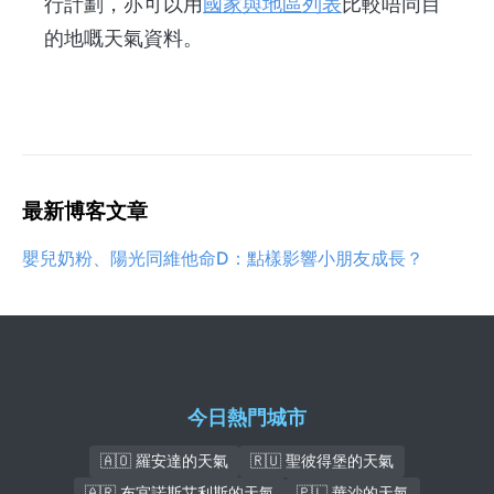
行計劃，亦可以用
國家與地區列表
比較唔同目
的地嘅天氣資料。
最新博客文章
嬰兒奶粉、陽光同維他命D：點樣影響小朋友成長？
今日熱門城市
🇦🇴 羅安達的天氣
🇷🇺 聖彼得堡的天氣
🇦🇷 布宜諾斯艾利斯的天氣
🇵🇱 華沙的天氣