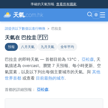
準確的天氣預報
.
查看所有國家
.
☰
天氣.
com.hk
🌐
請提供以下數值以進行轉換
>
巴拉圭
天氣在 巴拉圭 🇵🇾
預報
八月天氣
九月天氣
全年平均
巴拉圭 的即時天氣 — 首都目前為 13°C，
亞松森
, 天
氣描述為 overcast。瀏覽 7 天預報、每小時更新、空
氣質素，以及以下列出每個主要城市的天氣。與
其他
世界首都
或查看
目前最熱的城市
.
首都的詳細預報：
亞松森
.