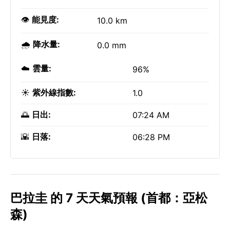
👁️
能見度:
10.0 km
🌧️
降水量:
0.0 mm
☁️
雲量:
96%
☀️
紫外線指數:
1.0
🌅
日出:
07:24 AM
🌇
日落:
06:28 PM
巴拉圭 的 7 天天氣預報 (首都：亞松
森)