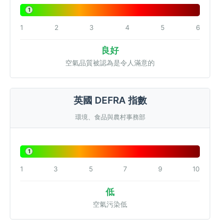
1
1
2
3
4
5
6
良好
空氣品質被認為是令人滿意的
英國 DEFRA 指數
環境、食品與農村事務部
1
1
3
5
7
9
10
低
空氣污染低