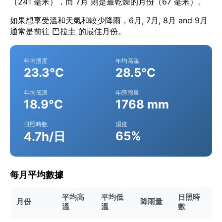
（241 毫米），而 7月 則是最乾燥的月份（67 毫米）。
如果想享受溫和天氣和較少降雨，6月, 7月, 8月 and 9月
通常是前往 巴拉圭 的最佳月份。
年均溫度
年均高溫
23.3°C
28.5°C
年均低溫
年降雨量
18.9°C
1768 mm
日照時數
濕度
65%
4.7h/日
每月平均數據
平均高
平均低
日照時
月份
降雨量
溫
溫
數