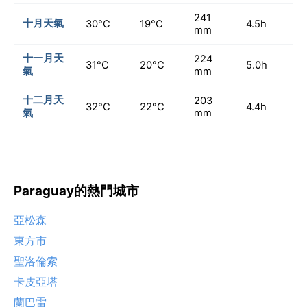
241
十月天氣
30°C
19°C
4.5h
mm
十一月天
224
31°C
20°C
5.0h
氣
mm
十二月天
203
32°C
22°C
4.4h
氣
mm
Paraguay的熱門城市
亞松森
東方市
聖洛倫索
卡皮亞塔
蘭巴雷