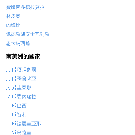
費爾南多德拉莫拉
林皮奧
內姆比
佩德羅胡安卡瓦列羅
恩卡納西翁
南美洲的國家
🇪🇨 厄瓜多爾
🇨🇴 哥倫比亞
🇬🇾 圭亞那
🇻🇪 委內瑞拉
🇧🇷 巴西
🇨🇱 智利
🇬🇫 法屬圭亞那
🇺🇾 烏拉圭