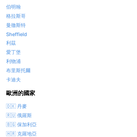
伯明翰
格拉斯哥
曼徹斯特
Sheffield
利茲
愛丁堡
利物浦
布里斯托爾
卡迪夫
歐洲的國家
🇩🇰 丹麥
🇷🇺 俄羅斯
🇧🇬 保加利亞
🇭🇷 克羅地亞