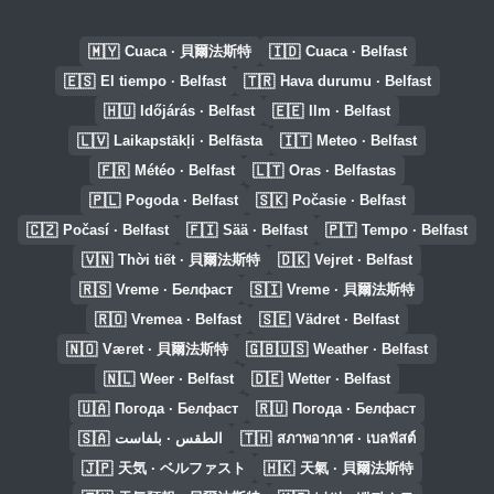
🇲🇾
🇮🇩
Cuaca · 貝爾法斯特
Cuaca · Belfast
🇪🇸
🇹🇷
El tiempo · Belfast
Hava durumu · Belfast
🇭🇺
🇪🇪
Időjárás · Belfast
Ilm · Belfast
🇱🇻
🇮🇹
Laikapstākļi · Belfāsta
Meteo · Belfast
🇫🇷
🇱🇹
Météo · Belfast
Oras · Belfastas
🇵🇱
🇸🇰
Pogoda · Belfast
Počasie · Belfast
🇨🇿
🇫🇮
🇵🇹
Počasí · Belfast
Sää · Belfast
Tempo · Belfast
🇻🇳
🇩🇰
Thời tiết · 貝爾法斯特
Vejret · Belfast
🇷🇸
🇸🇮
Vreme · Белфаст
Vreme · 貝爾法斯特
🇷🇴
🇸🇪
Vremea · Belfast
Vädret · Belfast
🇳🇴
🇬🇧🇺🇸
Været · 貝爾法斯特
Weather · Belfast
🇳🇱
🇩🇪
Weer · Belfast
Wetter · Belfast
🇺🇦
🇷🇺
Погода · Белфаст
Погода · Белфаст
🇸🇦
🇹🇭
الطقس · بلفاست
สภาพอากาศ · เบลฟัสต์
🇯🇵
🇭🇰
天気 · ベルファスト
天氣 · 貝爾法斯特