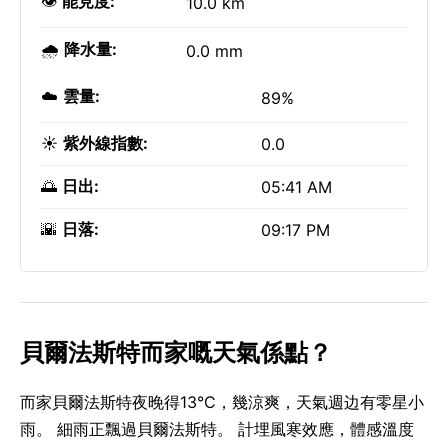
👁️
能見度:
10.0 km
🌧️
降水量:
0.0 mm
☁️
雲量:
89%
☀️
紫外線指數:
0.0
🌅
日出:
05:41 AM
🌇
日落:
09:17 PM
貝爾法斯特而家嘅天氣係點？
而家貝爾法斯特夜晚得13°C，幾涼爽，天氣週边有零星小
雨。 細雨正飄過貝爾法斯特。 計埋風寒效應，體感溫度