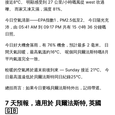
接近8°C。 明顯感受到 27 公里/小時嘅風從 west 吹過
嚟。 而家又凍又濕，濕度 81%。
今日空氣清新——EPA指數1，PM2.5低至2。 今日陽光充
沛，由 05:41 AM 到 09:17 PM 共有 15 小時 36 分鐘嘅
日照。
今日好大機會落雨，有 76% 機會，預計最多 2 毫米。 日
間天氣回暖，最高氣溫約16°C。 呢個同貝爾法斯特嘅8月
平均氣溫完全一致。
較暖的空氣將於週末前後到來 — Sunday 接近 21°C。 今
日最高溫遠低於貝爾法斯特同日紀錄25°C。
總括而言：如果今日要喺貝爾法斯特外出，記得帶遮。
7 天預報，適用於 貝爾法斯特, 英國
🇬🇧