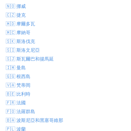
🇳🇴 挪威
🇨🇿 捷克
🇲🇩 摩爾多瓦
🇲🇨 摩納哥
🇸🇰 斯洛伐克
🇸🇮 斯洛文尼亞
🇸🇯 斯瓦爾巴和揚馬延
🇮🇲 曼島
🇬🇬 根西島
🇻🇦 梵蒂岡
🇧🇪 比利時
🇫🇷 法國
🇫🇴 法羅群島
🇧🇦 波斯尼亞和黑塞哥維那
🇵🇱 波蘭