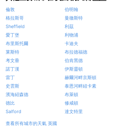
倫敦
伯明翰
格拉斯哥
曼徹斯特
Sheffield
利茲
愛丁堡
利物浦
布里斯托爾
卡迪夫
莱斯特
布拉德福德
考文垂
伯肯黑德
諾丁漢
伊斯靈頓
雷丁
赫爾河畔京斯頓
史雲斯
泰恩河畔紐卡素
濱海紹森德
布萊頓
德比
修咸頓
Salford
達文特里
查看所有城市的天氣 英國