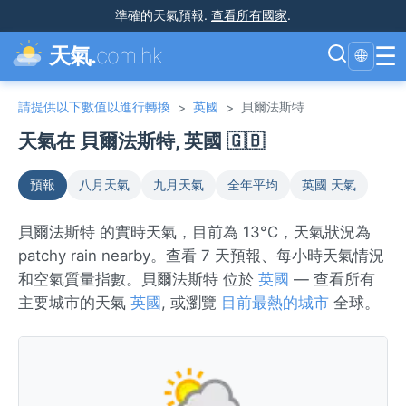
準確的天氣預報
.
查看所有國家
.
☰
天氣.
com.hk
🌐
請提供以下數值以進行轉換
英國
貝爾法斯特
>
>
天氣在 貝爾法斯特, 英國 🇬🇧
預報
八月天氣
九月天氣
全年平均
英國 天氣
貝爾法斯特 的實時天氣，目前為 13°C，天氣狀況為
patchy rain nearby。查看 7 天預報、每小時天氣情況
和空氣質量指數。貝爾法斯特 位於
英國
— 查看所有
主要城市的天氣
英國
, 或瀏覽
目前最熱的城市
全球。