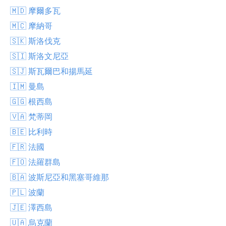
🇲🇩 摩爾多瓦
🇲🇨 摩納哥
🇸🇰 斯洛伐克
🇸🇮 斯洛文尼亞
🇸🇯 斯瓦爾巴和揚馬延
🇮🇲 曼島
🇬🇬 根西島
🇻🇦 梵蒂岡
🇧🇪 比利時
🇫🇷 法國
🇫🇴 法羅群島
🇧🇦 波斯尼亞和黑塞哥維那
🇵🇱 波蘭
🇯🇪 澤西島
🇺🇦 烏克蘭