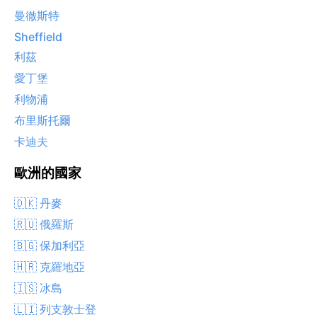
曼徹斯特
Sheffield
利茲
愛丁堡
利物浦
布里斯托爾
卡迪夫
歐洲的國家
🇩🇰 丹麥
🇷🇺 俄羅斯
🇧🇬 保加利亞
🇭🇷 克羅地亞
🇮🇸 冰島
🇱🇮 列支敦士登