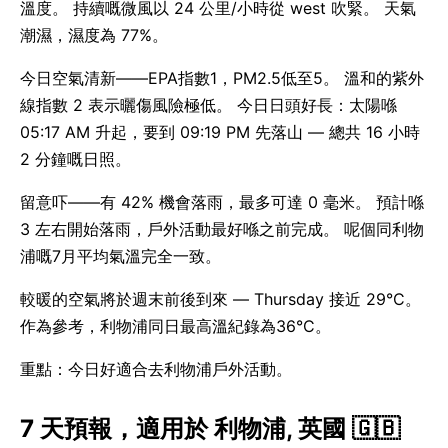
溫度。 持續嘅微風以 24 公里/小時從 west 吹緊。 天氣
潮濕，濕度為 77%。
今日空氣清新——EPA指數1，PM2.5低至5。 溫和的紫外
線指數 2 表示曬傷風險極低。 今日日頭好長：太陽喺
05:17 AM 升起，要到 09:19 PM 先落山 — 總共 16 小時
2 分鐘嘅日照。
留意吓——有 42% 機會落雨，最多可達 0 毫米。 預計喺
3 左右開始落雨，戶外活動最好喺之前完成。 呢個同利物
浦嘅7月平均氣溫完全一致。
較暖的空氣將於週末前後到來 — Thursday 接近 29°C。
作為參考，利物浦同日最高溫紀錄為36°C。
重點：今日好適合去利物浦戶外活動。
7 天預報，適用於 利物浦, 英國 🇬🇧