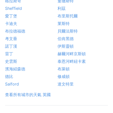
格拉斯哥
曼徹斯特
Sheffield
利茲
愛丁堡
布里斯托爾
卡迪夫
莱斯特
布拉德福德
貝爾法斯特
考文垂
伯肯黑德
諾丁漢
伊斯靈頓
雷丁
赫爾河畔京斯頓
史雲斯
泰恩河畔紐卡素
濱海紹森德
布萊頓
德比
修咸頓
Salford
達文特里
查看所有城市的天氣 英國