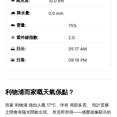
👁️
能見度:
10.0 km
🌧️
降水量:
0.0 mm
☁️
雲量:
75%
☀️
紫外線指數:
2.0
🌅
日出:
05:17 AM
🌇
日落:
09:19 PM
利物浦而家嘅天氣係點？
而家 利物浦 係怡人嘅 17°C，伴有 局部多雲。 預計雲層
之間會有陽光間歇出現。 所見即所得——感覺就像顯示的