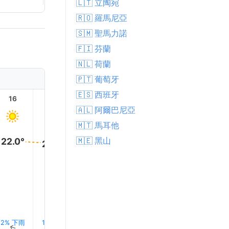
🇱🇹 立陶宛
🇷🇴 羅馬尼亞
🇸🇲 聖馬力諾
🇫🇮 芬蘭
🇳🇱 荷蘭
🇵🇹 葡萄牙
🇪🇸 西班牙
16
17
18
19
20
21
🇦🇱 阿爾巴尼亞
🇲🇹 馬耳他
🇲🇪 黑山
22.0°
22.0°
21.0°
20.0°
18.0°
16.0°
2% 下雨
1% 下雨
2% 下雨
1% 下雨
2% 下雨
3% 下
↑
↑
↑
↑
↑
↑