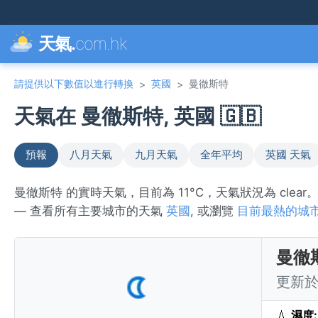
天氣.
com.hk
請提供以下數值以進行轉換
英國
曼徹斯特
>
>
天氣在 曼徹斯特, 英國 🇬🇧
預報
八月天氣
九月天氣
全年平均
英國 天氣
曼徹斯特 的實時天氣，目前為 11°C，天氣狀況為 cle
— 查看所有主要城市的天氣
英國
, 或瀏覽
目前最熱的城
曼徹
更新於 
💧
濕度: