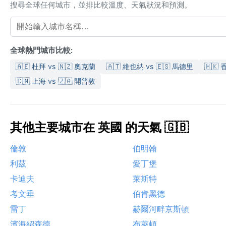
搜尋全球任何城市，並排比較溫度、天氣狀況和預測。
全球熱門城市比較:
🇦🇪 杜拜 vs 🇳🇿 奧克蘭
🇦🇹 維也納 vs 🇪🇸 馬德里
🇭🇰 
🇨🇳 上海 vs 🇿🇦 開普敦
其他主要城市在 英國 的天氣 🇬🇧
倫敦
伯明翰
利茲
愛丁堡
卡迪夫
莱斯特
考文垂
伯肯黑德
雷丁
赫爾河畔京斯頓
濱海紹森德
布萊頓