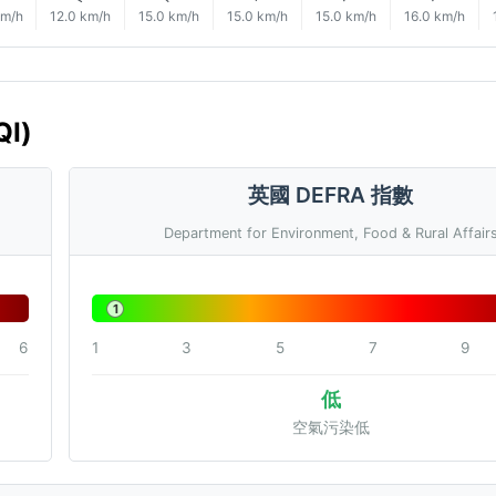
km/h
12.0 km/h
15.0 km/h
15.0 km/h
15.0 km/h
16.0 km/h
I)
英國 DEFRA 指數
Department for Environment, Food & Rural Affair
1
6
1
3
5
7
9
低
空氣污染低