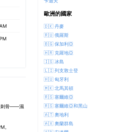
卡迪夫
歐洲的國家
 AM
🇩🇰 丹麥
🇷🇺 俄羅斯
 PM
🇧🇬 保加利亞
🇭🇷 克羅地亞
🇮🇸 冰島
🇱🇮 列支敦士登
🇭🇺 匈牙利
🇲🇰 北馬其頓
🇷🇸 塞爾維亞
🇷🇸 塞爾維亞和黑山
凍刺骨——濕
🇦🇹 奧地利
🇦🇽 奧蘭群島
PM。