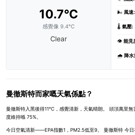
10.7°C
🌬️
風速:
感覺像 9.4°C
🌡️
氣壓:
Clear
👁️
能見
🌧️
降水
曼徹斯特而家嘅天氣係點？
曼徹斯特入黑後得11°C，感覺清新，天氣晴朗。 頭頂萬里無
度維持喺 75%。
今日空氣清新——EPA指數1，PM2.5低至9。 曼徹斯特 今日有長達