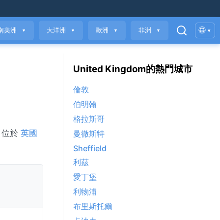
🌐
南美洲
大洋洲
歐洲
非洲
▾
▼
▼
▼
▼
United Kingdom的熱門城市
倫敦
伯明翰
格拉斯哥
 位於
英國
曼徹斯特
Sheffield
利茲
愛丁堡
利物浦
布里斯托爾