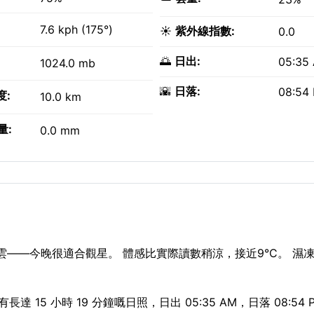
7.6 kph (175°)
☀️
紫外線指數:
0.0
🌅
日出:
05:35
1024.0 mb
🌇
日落:
08:54
度:
10.0 km
量:
0.0 mm
雲——今晚很適合觀星。 體感比實際讀數稍涼，接近9°C。 濕
 15 小時 19 分鐘嘅日照，日出 05:35 AM，日落 08:54 