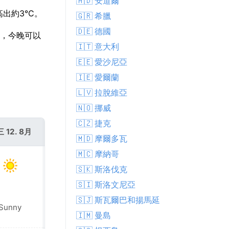
🇦🇩 安道爾
出約3°C。
🇬🇷 希臘
🇩🇪 德國
續，今晚可以
🇮🇹 意大利
🇪🇪 愛沙尼亞
🇮🇪 愛爾蘭
🇱🇻 拉脫維亞
🇳🇴 挪威
🇨🇿 捷克
 12. 8月
週四 13. 8月
🇲🇩 摩爾多瓦
🇲🇨 摩納哥
🇸🇰 斯洛伐克
🇸🇮 斯洛文尼亞
🇸🇯 斯瓦爾巴和揚馬延
Sunny
Sunny
🇮🇲 曼島