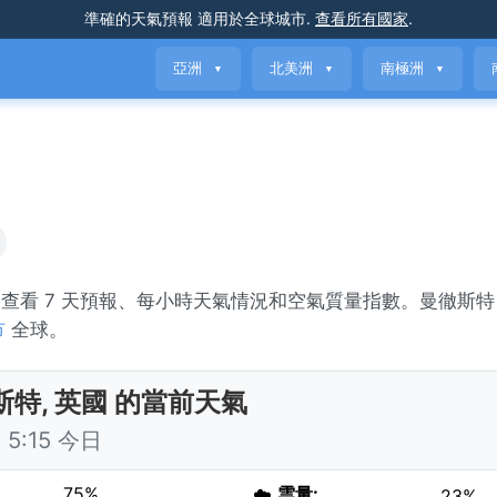
準確的天氣預報
適用於全球城市
.
查看所有國家
.
亞洲
北美洲
南極洲
▼
▼
▼
ar。查看 7 天預報、每小時天氣情況和空氣質量指數。曼徹斯特
市
全球。
斯特, 英國 的當前天氣
5:15 今日
75%
☁️
雲量:
23%