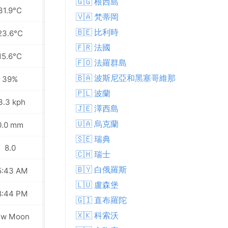
🇬🇬 根西島
31.9°C
27.5°C
🇻🇦 梵蒂岡
🇧🇪 比利時
23.6°C
23.0°C
🇫🇷 法國
15.6°C
19.1°C
🇫🇴 法羅群島
🇧🇦 波斯尼亞和黑塞哥維那
39%
52%
🇵🇱 波蘭
3.3 kph
16.6 kph
🇯🇪 澤西島
🇺🇦 烏克蘭
0.0 mm
0.0 mm
🇸🇪 瑞典
8.0
7.0
🇨🇭 瑞士
🇧🇾 白俄羅斯
5:43 AM
05:45 AM
🇱🇺 盧森堡
8:44 PM
08:42 PM
🇬🇮 直布羅陀
🇽🇰 科索沃
ew Moon
New Moon