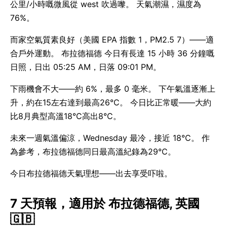
公里/小時嘅微風從 west 吹過嚟。 天氣潮濕，濕度為
76%。
而家空氣質素良好（美國 EPA 指數 1，PM2.5 7）——適
合戶外運動。 布拉德福德 今日有長達 15 小時 36 分鐘嘅
日照，日出 05:25 AM，日落 09:01 PM。
下雨機會不大——約 6%，最多 0 毫米。 下午氣溫逐漸上
升，約在15左右達到最高26°C。 今日比正常暖——大約
比8月典型高溫18°C高出8°C。
未來一週氣溫偏涼，Wednesday 最冷，接近 18°C。 作
為參考，布拉德福德同日最高溫紀錄為29°C。
今日布拉德福德天氣理想——出去享受吓啦。
7 天預報，適用於 布拉德福德, 英國
🇬🇧