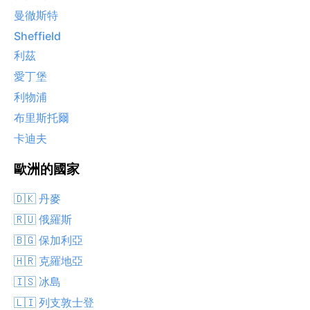
曼徹斯特
Sheffield
利茲
愛丁堡
利物浦
布里斯托爾
卡迪夫
歐洲的國家
🇩🇰 丹麥
🇷🇺 俄羅斯
🇧🇬 保加利亞
🇭🇷 克羅地亞
🇮🇸 冰島
🇱🇮 列支敦士登