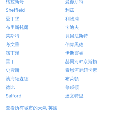
格拉斯哥
曼徹斯特
Sheffield
利茲
愛丁堡
利物浦
布里斯托爾
卡迪夫
莱斯特
貝爾法斯特
考文垂
伯肯黑德
諾丁漢
伊斯靈頓
雷丁
赫爾河畔京斯頓
史雲斯
泰恩河畔紐卡素
濱海紹森德
布萊頓
德比
修咸頓
Salford
達文特里
查看所有城市的天氣 英國