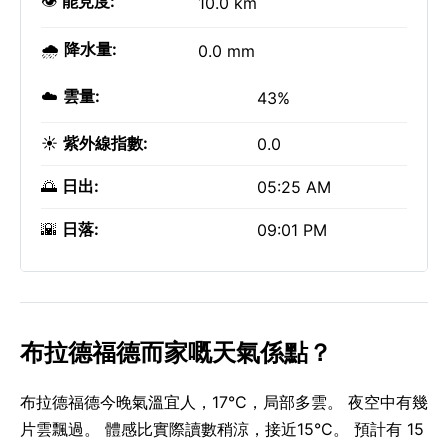
👁️
能見度:
10.0 km
🌧️
降水量:
0.0 mm
☁️
雲量:
43%
☀️
紫外線指數:
0.0
🌅
日出:
05:25 AM
🌇
日落:
09:01 PM
布拉德福德而家嘅天氣係點？
布拉德福德今晚氣溫宜人，17°C，局部多雲。 夜空中有幾
片雲飄過。 體感比實際讀數稍涼，接近15°C。 預計有 15