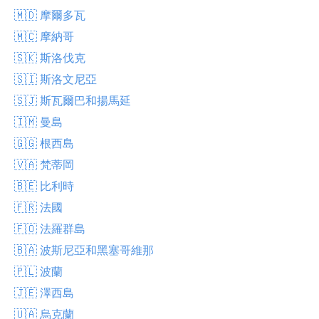
🇲🇩 摩爾多瓦
🇲🇨 摩納哥
🇸🇰 斯洛伐克
🇸🇮 斯洛文尼亞
🇸🇯 斯瓦爾巴和揚馬延
🇮🇲 曼島
🇬🇬 根西島
🇻🇦 梵蒂岡
🇧🇪 比利時
🇫🇷 法國
🇫🇴 法羅群島
🇧🇦 波斯尼亞和黑塞哥維那
🇵🇱 波蘭
🇯🇪 澤西島
🇺🇦 烏克蘭