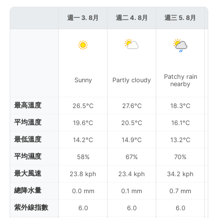
週一 3. 8月
週二 4. 8月
週三 5. 8月
週
Patchy rain
P
Sunny
Partly cloudy
nearby
最高溫度
26.5°C
27.6°C
18.3°C
平均溫度
19.6°C
20.5°C
16.1°C
最低溫度
14.2°C
14.9°C
13.2°C
平均濕度
58%
67%
70%
最大風速
23.8 kph
23.4 kph
34.2 kph
總降水量
0.0 mm
0.1 mm
0.7 mm
紫外線指數
6.0
6.0
6.0