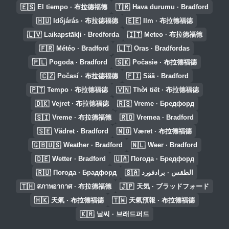
🇪🇸
🇹🇷
El tiempo · 布拉德福德
Hava durumu · Bradford
🇭🇺
🇪🇪
Időjárás · 布拉德福德
Ilm · 布拉德福德
🇱🇻
🇮🇹
Laikapstākļi · Bredforda
Meteo · 布拉德福德
🇫🇷
🇱🇹
Météo · Bradford
Oras · Bradfordas
🇵🇱
🇸🇰
Pogoda · Bradford
Počasie · 布拉德福德
🇨🇿
🇫🇮
Počasí · 布拉德福德
Sää · Bradford
🇵🇹
🇻🇳
Tempo · 布拉德福德
Thời tiết · 布拉德福德
🇩🇰
🇷🇸
Vejret · 布拉德福德
Vreme · Бредфорд
🇸🇮
🇷🇴
Vreme · 布拉德福德
Vremea · Bradford
🇸🇪
🇳🇴
Vädret · Bradford
Været · 布拉德福德
🇬🇧🇺🇸
🇳🇱
Weather · Bradford
Weer · Bradford
🇩🇪
🇺🇦
Wetter · Bradford
Погода · Бредфорд
🇷🇺
🇸🇦
Погода · Брадфорд
الطقس · برادفورد
🇹🇭
🇯🇵
สภาพอากาศ · 布拉德福德
天気 · ブラッドフォード
🇭🇰
🇹🇼
天氣 · 布拉德福德
天氣預報 · 布拉德福德
🇰🇷
날씨 · 브래드퍼드