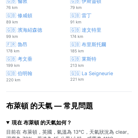
🇬🇧 倫敦
🇬🇧 伊斯靈頓
76 km
79 km
🇬🇧 修咸頓
🇬🇧 雷丁
89 km
91 km
🇬🇧 濱海紹森德
🇬🇧 達文特里
99 km
174 km
🇫🇷 魯昂
🇬🇧 布里斯托爾
178 km
185 km
🇬🇧 考文垂
🇬🇧 莱斯特
199 km
213 km
🇬🇧 伯明翰
🇬🇬 La Seigneurie
221 km
220 km
布萊頓 的天氣 — 常見問題
現在 布萊頓 的天氣如何？
目前在 布萊頓，英國，氣溫為 13°C，天氣狀況為 clear。