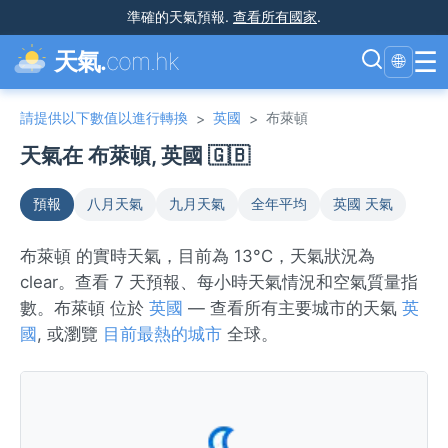
準確的天氣預報
.
查看所有國家
.
☰
天氣.
com.hk
🌐
請提供以下數值以進行轉換
英國
布萊頓
>
>
天氣在 布萊頓, 英國 🇬🇧
預報
八月天氣
九月天氣
全年平均
英國 天氣
布萊頓 的實時天氣，目前為 13°C，天氣狀況為
clear。查看 7 天預報、每小時天氣情況和空氣質量指
數。布萊頓 位於
英國
— 查看所有主要城市的天氣
英
國
, 或瀏覽
目前最熱的城市
全球。