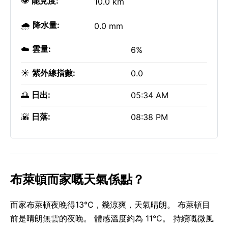
👁️
能見度:
10.0 km
🌧️
降水量:
0.0 mm
☁️
雲量:
6%
☀️
紫外線指數:
0.0
🌅
日出:
05:34 AM
🌇
日落:
08:38 PM
布萊頓而家嘅天氣係點？
而家布萊頓夜晚得13°C，幾涼爽，天氣晴朗。 布萊頓目
前是晴朗無雲的夜晚。 體感溫度約為 11°C。 持續嘅微風