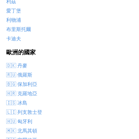
利茲
愛丁堡
利物浦
布里斯托爾
卡迪夫
歐洲的國家
🇩🇰 丹麥
🇷🇺 俄羅斯
🇧🇬 保加利亞
🇭🇷 克羅地亞
🇮🇸 冰島
🇱🇮 列支敦士登
🇭🇺 匈牙利
🇲🇰 北馬其頓