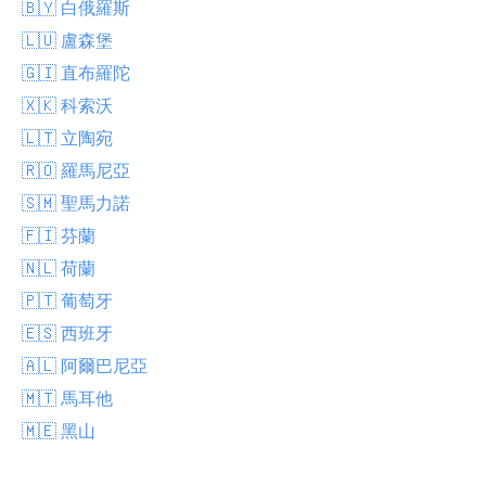
🇧🇾 白俄羅斯
🇱🇺 盧森堡
🇬🇮 直布羅陀
🇽🇰 科索沃
🇱🇹 立陶宛
🇷🇴 羅馬尼亞
🇸🇲 聖馬力諾
🇫🇮 芬蘭
🇳🇱 荷蘭
🇵🇹 葡萄牙
🇪🇸 西班牙
🇦🇱 阿爾巴尼亞
🇲🇹 馬耳他
🇲🇪 黑山