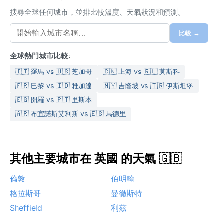
搜尋全球任何城市，並排比較溫度、天氣狀況和預測。
比較 →
全球熱門城市比較:
🇮🇹 羅馬 vs 🇺🇸 芝加哥
🇨🇳 上海 vs 🇷🇺 莫斯科
🇫🇷 巴黎 vs 🇮🇩 雅加達
🇲🇾 吉隆坡 vs 🇹🇷 伊斯坦堡
🇪🇬 開羅 vs 🇵🇹 里斯本
🇦🇷 布宜諾斯艾利斯 vs 🇪🇸 馬德里
其他主要城市在 英國 的天氣 🇬🇧
倫敦
伯明翰
格拉斯哥
曼徹斯特
Sheffield
利茲