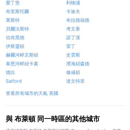
愛丁堡
利物浦
布里斯托爾
卡迪夫
莱斯特
布拉德福德
貝爾法斯特
考文垂
伯肯黑德
諾丁漢
伊斯靈頓
雷丁
赫爾河畔京斯頓
史雲斯
泰恩河畔紐卡素
濱海紹森德
德比
修咸頓
Salford
達文特里
查看所有城市的天氣 英國
與 布萊頓 同一時區的其他城市