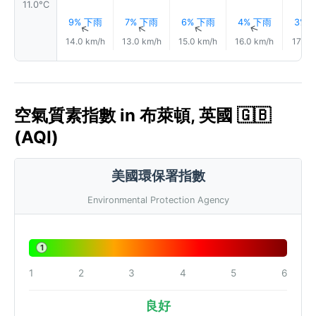
11.0°C
9% 下雨
7% 下雨
6% 下雨
4% 下雨
3% 
↑
↑
↑
↑
14.0 km/h
13.0 km/h
15.0 km/h
16.0 km/h
17.0 
空氣質素指數 in 布萊頓, 英國 🇬🇧
(AQI)
美國環保署指數
Environmental Protection Agency
1
1
2
3
4
5
6
良好