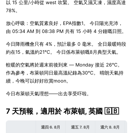
以 15 公里/小時從 west 吹緊。 空氣又濕又凍，濕度高達
78%。
放心呼吸：空氣質素良好，EPA指數1。 今日陽光充沛，
由 05:34 AM 到 08:38 PM 共有 15 小時 4 分鐘嘅日照。
今日降雨機會只有 4%，預計最多 0 毫米。 全日最暖時段
約在15，氣溫約21°C。 今日係布萊頓嘅8月典型天氣。
較暖的空氣將於週末前後到來 — Monday 接近 26°C。
作為參考，布萊頓同日最高溫紀錄為30°C。 晴朗天氣持
續，今晚可以好好欣賞moon。
今日布萊頓天氣理想——出去享受吓啦。
7 天預報，適用於 布萊頓, 英國 🇬🇧
週四 6. 8月
週五 7. 8月
週六 8. 8月
週