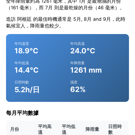
全年降雨量約為 1261 毫米，其中 1月 是最潮濕的月份
（161 毫米），而 7月 則是最乾燥的月份（46 毫米）。
造訪 阿根廷 的最佳時機通常是 5月, 8月 and 9月，此時
氣候宜人，降雨量也較少。
年均溫度
年均高溫
18.9°C
24.0°C
年均低溫
年降雨量
14.4°C
1261 mm
日照時數
濕度
62%
5.2h/日
每月平均數據
平均高
平均低
日照時
月份
降雨量
溫
溫
數