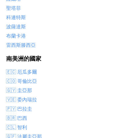
聖塔菲
科連特斯
波薩達斯
布蘭卡港
雷西斯滕西亞
南美洲的國家
🇪🇨 厄瓜多爾
🇨🇴 哥倫比亞
🇬🇾 圭亞那
🇻🇪 委內瑞拉
🇵🇾 巴拉圭
🇧🇷 巴西
🇨🇱 智利
🇬🇫 法屬圭亞那