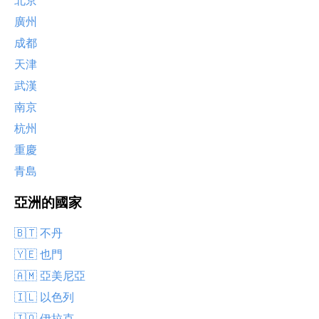
北京
廣州
成都
天津
武漢
南京
杭州
重慶
青島
亞洲的國家
🇧🇹 不丹
🇾🇪 也門
🇦🇲 亞美尼亞
🇮🇱 以色列
🇮🇶 伊拉克