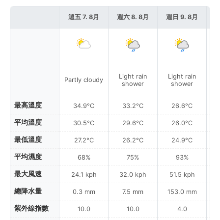
週五 7. 8月
週六 8. 8月
週日 9. 8月
週
Light rain
Light rain
L
Partly cloudy
shower
shower
最高溫度
34.9°C
33.2°C
26.6°C
平均溫度
30.5°C
29.6°C
26.0°C
最低溫度
27.2°C
26.2°C
24.9°C
平均濕度
68%
75%
93%
最大風速
24.1 kph
32.0 kph
51.5 kph
總降水量
0.3 mm
7.5 mm
153.0 mm
紫外線指數
10.0
10.0
4.0