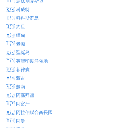
🇺🇿 烏茲別克斯坦
🇰🇼 科威特
🇨🇨 科科斯群島
🇯🇴 約旦
🇲🇲 緬甸
🇱🇦 老撾
🇨🇽 聖誕島
🇮🇴 英屬印度洋領地
🇵🇭 菲律賓
🇲🇳 蒙古
🇻🇳 越南
🇦🇿 阿塞拜疆
🇦🇫 阿富汗
🇦🇪 阿拉伯聯合酋長國
🇴🇲 阿曼