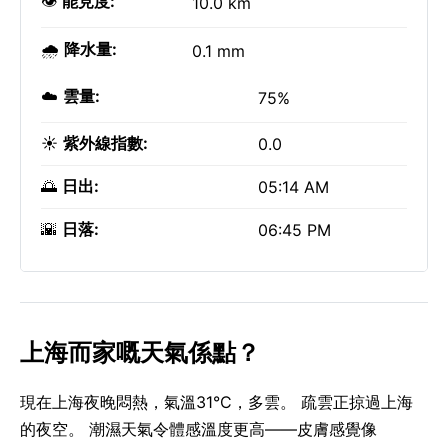
👁️
能見度:
10.0 km
🌧️
降水量:
0.1 mm
☁️
雲量:
75%
☀️
紫外線指數:
0.0
🌅
日出:
05:14 AM
🌇
日落:
06:45 PM
上海而家嘅天氣係點？
現在上海夜晚悶熱，氣溫31°C，多雲。 疏雲正掠過上海
的夜空。 潮濕天氣令體感溫度更高——皮膚感覺像