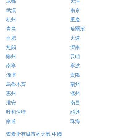
成都
天津
武漢
南京
杭州
重慶
青島
哈爾濱
合肥
大連
無錫
濟南
鄭州
昆明
南寧
寧波
淄博
貴陽
烏魯木齊
蘭州
惠州
溫州
淮安
南昌
呼和浩特
紹興
南通
珠海
查看所有城市的天氣 中國