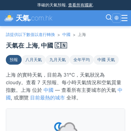
準確的天氣預報
.
查看所有國家
.
☰
天氣.
com.hk
🌐
請提供以下數值以進行轉換
中國
上海
>
>
天氣在 上海, 中國 🇨🇳
預報
八月天氣
九月天氣
全年平均
中國 天氣
上海 的實時天氣，目前為 31°C，天氣狀況為
cloudy。查看 7 天預報、每小時天氣情況和空氣質量
指數。上海 位於
中國
— 查看所有主要城市的天氣
中
國
, 或瀏覽
目前最熱的城市
全球。