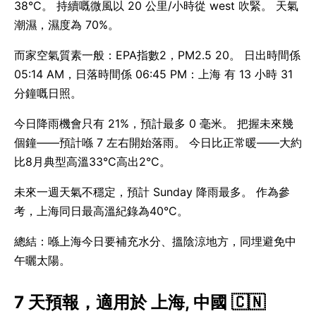
38°C。 持續嘅微風以 20 公里/小時從 west 吹緊。 天氣
潮濕，濕度為 70%。
而家空氣質素一般：EPA指數2，PM2.5 20。 日出時間係
05:14 AM，日落時間係 06:45 PM：上海 有 13 小時 31
分鐘嘅日照。
今日降雨機會只有 21%，預計最多 0 毫米。 把握未來幾
個鐘——預計喺 7 左右開始落雨。 今日比正常暖——大約
比8月典型高溫33°C高出2°C。
未來一週天氣不穩定，預計 Sunday 降雨最多。 作為參
考，上海同日最高溫紀錄為40°C。
總結：喺上海今日要補充水分、搵陰涼地方，同埋避免中
午曬太陽。
7 天預報，適用於 上海, 中國 🇨🇳