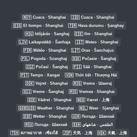
🇲🇾
🇮🇩
Cuaca · Shanghai
Cuaca · Shanghai
🇪🇸
🇹🇷
El tiempo · Shanghai
Hava durumu · Şanghay
🇭🇺
🇪🇪
Időjárás · Sanghaj
Ilm · Shanghai
🇱🇻
🇮🇹
Laikapstākļi · Šanhaja
Meteo · Shanghai
🇫🇷
🇱🇹
Météo · Shanghai
Oras · Šanchajus
🇵🇱
🇸🇰
Pogoda · Szanghaj
Počasie · Šanghaj
🇨🇿
🇫🇮
Počasí · Šanghaj
Sää · Shanghai
🇵🇹
🇻🇳
Tempo · Xangai
Thời tiết · Thượng Hải
🇩🇰
🇷🇸
Vejret · Shanghai
Vreme · Шангај
🇸🇮
🇷🇴
Vreme · Šanghaj
Vremea · Shanghai
🇸🇪
🇳🇴
Vädret · Shanghai
Været · 上海
🇬🇧🇺🇸
🇳🇱
Weather · Shanghai
Weer · Sjanghai
🇩🇪
🇺🇦
Wetter · Shanghai
Погода · Шанхай
🇷🇺
🇸🇦
Погода · Шанхай
الطقس · شانغهاي
🇹🇭
🇯🇵
🇭🇰
สภาพอากาศ · เซี่ยงไฮ้
天気 · 上海
天氣 · 上海