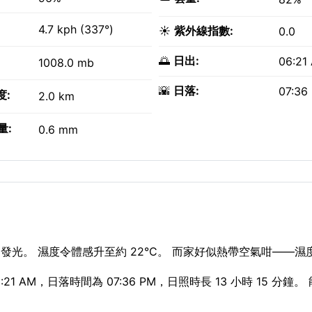
4.7 kph (337°)
☀️
紫外線指數:
0.0
🌅
日出:
06:21
1008.0 mb
🌇
日落:
07:36
度:
2.0 km
量:
0.6 mm
閃發光。 濕度令體感升至約 22°C。 而家好似熱帶空氣咁——濕度
1 AM，日落時間為 07:36 PM，日照時長 13 小時 15 分鐘