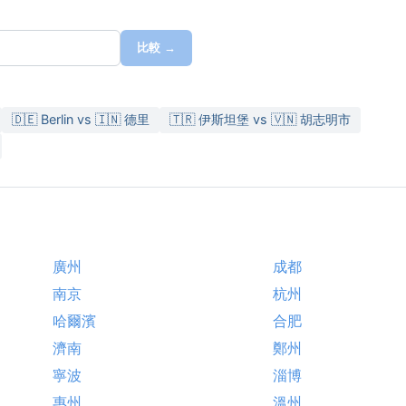
比較 →
🇩🇪 Berlin vs 🇮🇳 德里
🇹🇷 伊斯坦堡 vs 🇻🇳 胡志明市
廣州
成都
南京
杭州
哈爾濱
合肥
濟南
鄭州
寧波
淄博
惠州
溫州