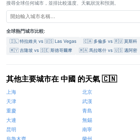
搜尋全球任何城市，並排比較溫度、天氣狀況和預測。
全球熱門城市比較:
🇮🇱 特拉維夫 vs 🇺🇸 Las Vegas
🇨🇦 多倫多 vs 🇷🇺 莫斯科
🇲🇾 吉隆坡 vs 🇸🇪 斯德哥爾摩
🇲🇦 馬拉喀什 vs 🇺🇸 邁阿密
其他主要城市在 中國 的天氣 🇨🇳
上海
北京
天津
武漢
重慶
青島
大連
無錫
昆明
南寧
烏魯木齊
蘭州