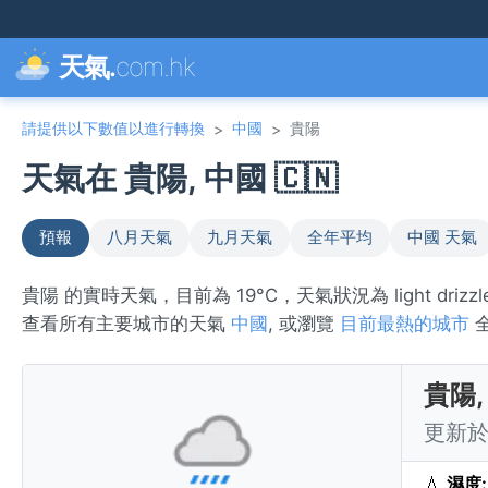
天氣.
com.hk
請提供以下數值以進行轉換
中國
貴陽
>
>
天氣在 貴陽, 中國 🇨🇳
預報
八月天氣
九月天氣
全年平均
中國 天氣
貴陽 的實時天氣，目前為 19°C，天氣狀況為 light d
查看所有主要城市的天氣
中國
, 或瀏覽
目前最熱的城市
貴陽,
更新於 
💧
濕度: