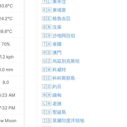
🇹🇱 東帝汶
30.6°C
31.0°C
🇰🇭 柬埔寨
🇬🇪 格魯吉亞
24.2°C
24.4°C
🇧🇳 汶萊
18.6°C
19.4°C
🇸🇦 沙地阿拉伯
🇹🇭 泰國
70%
65%
🇲🇴 澳門
1.2 kph
14.4 kph
🇺🇿 烏茲別克斯坦
🇰🇼 科威特
0.0 mm
0.0 mm
🇨🇨 科科斯群島
8.0
8.0
🇯🇴 約旦
🇲🇲 緬甸
6:23 AM
06:24 AM
🇱🇦 老撾
7:32 PM
07:31 PM
🇨🇽 聖誕島
🇮🇴 英屬印度洋領地
ew Moon
New Moon