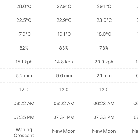
28.0°C
27.9°C
29.1°C
22.5°C
22.9°C
23.0°C
17.9°C
19.1°C
18.0°C
82%
83%
78%
15.1 kph
14.8 kph
20.9 kph
1
5.2 mm
9.6 mm
2.1 mm
12.0
12.0
12.0
06:22 AM
06:22 AM
06:23 AM
0
07:35 PM
07:34 PM
07:33 PM
0
Waning
New Moon
New Moon
N
Crescent