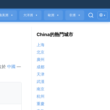
🌐
南美洲
大洋洲
歐洲
非洲
▾
▼
▼
▼
▼
China的熱門城市
上海
北京
廣州
 位於
中國
—
成都
天津
武漢
南京
杭州
重慶