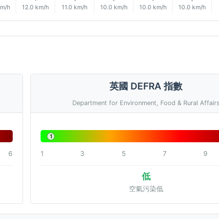
km/h
12.0 km/h
11.0 km/h
10.0 km/h
10.0 km/h
10.0 km/h
英國 DEFRA 指數
Department for Environment, Food & Rural Affair
1
6
1
3
5
7
9
低
空氣污染低