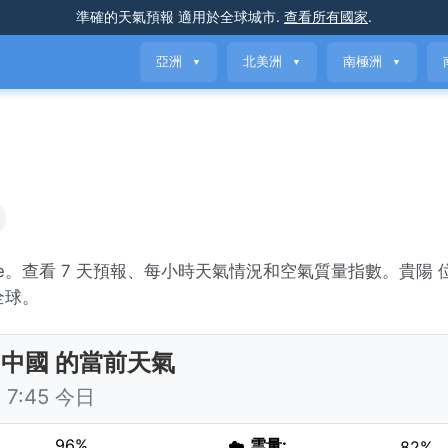
準確的天氣預報
適用於全球城市
.
查看所有國家
.
亞洲
北美洲
南極洲
▼
▼
▼
rizzle。查看 7 天預報、每小時天氣情況和空氣質量指數。貴陽
全球。
 中國 的當前天氣
7:45 今日
96%
☁️
雲量:
82%