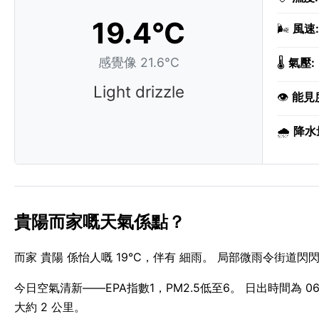
19.4°C
🌬️
風速:
感覺像 21.6°C
🌡️
氣壓:
Light drizzle
👁️
能見
🌧️
降水
貴陽而家嘅天氣係點？
而家 貴陽 係怡人嘅 19°C，伴有 細雨。 局部微雨令街道閃
今日空氣清新——EPA指數1，PM2.5低至6。 日出時間為 06:2
大約 2 公里。