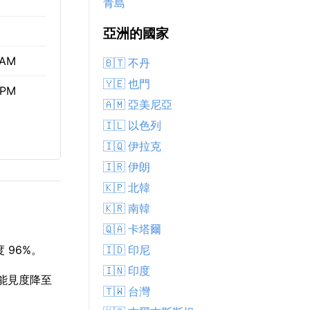
青島
亞洲的國家
 AM
🇧🇹 不丹
🇾🇪 也門
 PM
🇦🇲 亞美尼亞
🇮🇱 以色列
🇮🇶 伊拉克
🇮🇷 伊朗
🇰🇵 北韓
🇰🇷 南韓
🇶🇦 卡塔爾
🇮🇩 印尼
 96%。
🇮🇳 印度
。 能見度降至
🇹🇼 台灣