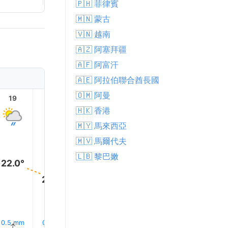
🇵🇭 菲律賓
🇲🇳 蒙古
🇻🇳 越南
🇦🇿 阿塞拜疆
🇦🇫 阿富汗
🇦🇪 阿拉伯聯合酋長國
🇴🇲 阿曼
19
20
21
22
23
🇭🇰 香港
🇲🇾 馬來西亞
🇲🇻 馬爾代夫
🇱🇧 黎巴嫩
22.0°
20.0°
19.0°
19.0°
19.0°
18.0°
17% 下雨
19% 下雨
19% 下
0.5 mm
0.1 mm
0.2 mm
↑
↑
↑
↑
↑
↑