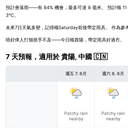
預計會落雨——有 84% 機會，最多可達 8 毫米。 預計喺
3°C。
未來7日天氣多變，記得喺Saturday前後帶定雨具。 作為
唔好俾人打個措手不及——今日喺貴陽，帶定雨具好過冇。
7 天預報，適用於 貴陽, 中國 🇨🇳
週五 7. 8月
週六 8. 8月
Patchy rain
Patchy rain
nearby
nearby