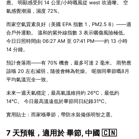
應。 明顯感受到 14 公里/小時嘅風從 west 吹過嚟。 空
氣感覺潮濕，濕度 72%。
而家空氣質素良好（美國 EPA 指數 1，PM2.5 8）——適
合戶外運動。 溫和的紫外線指數 3 表示曬傷風險極低。
今日日照時間由 06:27 AM 至 07:41 PM——約 13 小時
14 分鐘。
預計會落雨——有 70% 機會，最多可達 2 毫米。 雨勢應
該喺 20 左右減弱，隨後會轉為乾燥。 呢個同畢節嘅8月
平均氣溫完全一致。
未來一週天氣穩定，最高氣溫維持約 26°C，最低約
14°C。 今日最高溫遠低於畢節同日紀錄31°C。
實用貼士：而家喺畢節，帶防水裝備係明智之選。
7 天預報，適用於 畢節, 中國 🇨🇳