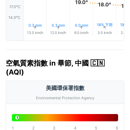
19.0°
18.0°
18.
17.0°C
14.0°C
18% 下雨
19%
0.3 mm
0.3 mm
0.0 mm
↑
↑
↑
↑
13.0 km/h
12.0 km/h
6.0 km/h
3.0 km/h
2.0 k
空氣質素指數 in 畢節, 中國 🇨🇳
(AQI)
美國環保署指數
Environmental Protection Agency
1
1
2
3
4
5
6