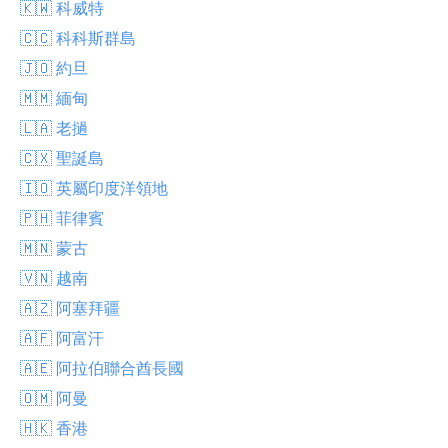
🇰🇼 科威特
🇨🇨 科科斯群島
🇯🇴 約旦
🇲🇲 緬甸
🇱🇦 老撾
🇨🇽 聖誕島
🇮🇴 英屬印度洋領地
🇵🇭 菲律賓
🇲🇳 蒙古
🇻🇳 越南
🇦🇿 阿塞拜疆
🇦🇫 阿富汗
🇦🇪 阿拉伯聯合酋長國
🇴🇲 阿曼
🇭🇰 香港