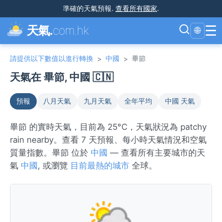
準確的天氣預報
.
查看所有國家
.
☰
天氣.
com.hk
🌐
請提供以下數值以進行轉換
中國
畢節
>
>
天氣在 畢節, 中國 🇨🇳
預報
八月天氣
九月天氣
全年平均
中國 天氣
畢節 的實時天氣，目前為 25°C，天氣狀況為 patchy
rain nearby。查看 7 天預報、每小時天氣情況和空氣
質量指數。畢節 位於
中國
— 查看所有主要城市的天
氣
中國
, 或瀏覽
目前最熱的城市
全球。