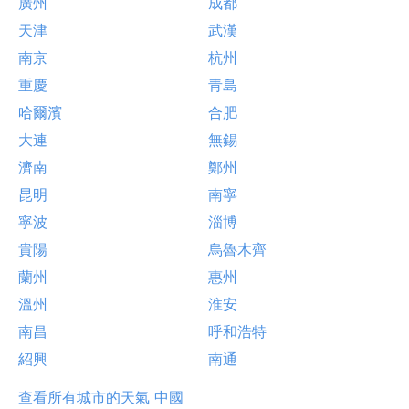
廣州
成都
天津
武漢
南京
杭州
重慶
青島
哈爾濱
合肥
大連
無錫
濟南
鄭州
昆明
南寧
寧波
淄博
貴陽
烏魯木齊
蘭州
惠州
溫州
淮安
南昌
呼和浩特
紹興
南通
查看所有城市的天氣 中國