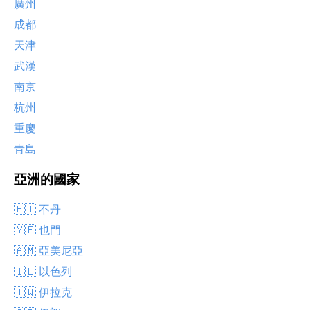
廣州
成都
天津
武漢
南京
杭州
重慶
青島
亞洲的國家
🇧🇹 不丹
🇾🇪 也門
🇦🇲 亞美尼亞
🇮🇱 以色列
🇮🇶 伊拉克