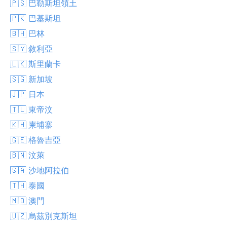
🇵🇸 巴勒斯坦領土
🇵🇰 巴基斯坦
🇧🇭 巴林
🇸🇾 敘利亞
🇱🇰 斯里蘭卡
🇸🇬 新加坡
🇯🇵 日本
🇹🇱 東帝汶
🇰🇭 柬埔寨
🇬🇪 格魯吉亞
🇧🇳 汶萊
🇸🇦 沙地阿拉伯
🇹🇭 泰國
🇲🇴 澳門
🇺🇿 烏茲別克斯坦