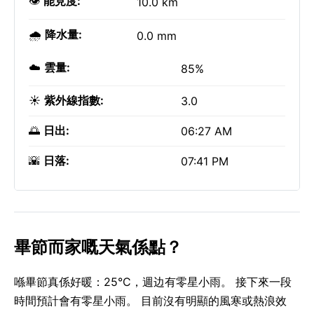
👁️
能見度:
10.0 km
🌧️
降水量:
0.0 mm
☁️
雲量:
85%
☀️
紫外線指數:
3.0
🌅
日出:
06:27 AM
🌇
日落:
07:41 PM
畢節而家嘅天氣係點？
喺畢節真係好暖：25°C，週边有零星小雨。 接下來一段
時間預計會有零星小雨。 目前沒有明顯的風寒或熱浪效