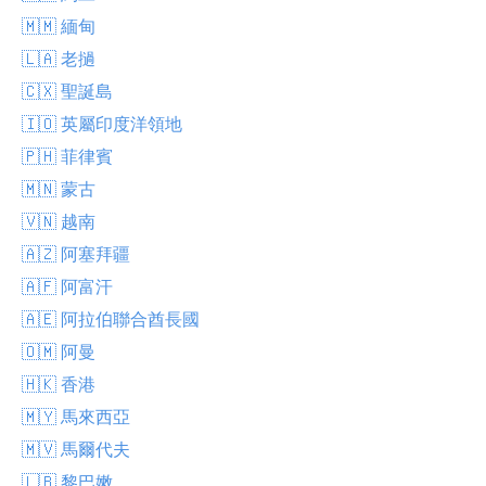
🇲🇲 緬甸
🇱🇦 老撾
🇨🇽 聖誕島
🇮🇴 英屬印度洋領地
🇵🇭 菲律賓
🇲🇳 蒙古
🇻🇳 越南
🇦🇿 阿塞拜疆
🇦🇫 阿富汗
🇦🇪 阿拉伯聯合酋長國
🇴🇲 阿曼
🇭🇰 香港
🇲🇾 馬來西亞
🇲🇻 馬爾代夫
🇱🇧 黎巴嫩