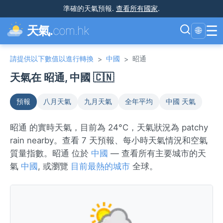
準確的天氣預報
.
查看所有國家
.
☰
天氣.
com.hk
🌐
請提供以下數值以進行轉換
中國
昭通
>
>
天氣在 昭通, 中國 🇨🇳
預報
八月天氣
九月天氣
全年平均
中國 天氣
昭通 的實時天氣，目前為 24°C，天氣狀況為 patchy
rain nearby。查看 7 天預報、每小時天氣情況和空氣
質量指數。昭通 位於
中國
— 查看所有主要城市的天
氣
中國
, 或瀏覽
目前最熱的城市
全球。