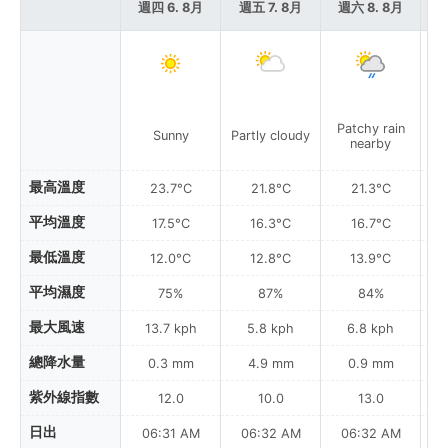
週四 6. 8月
週五 7. 8月
週六 8. 8月
週
Patchy rain
Sunny
Partly cloudy
Pa
nearby
最高溫度
23.7°C
21.8°C
21.3°C
平均溫度
17.5°C
16.3°C
16.7°C
最低溫度
12.0°C
12.8°C
13.9°C
平均濕度
75%
87%
84%
最大風速
13.7 kph
5.8 kph
6.8 kph
總降水量
0.3 mm
4.9 mm
0.9 mm
紫外線指數
12.0
10.0
13.0
日出
06:31 AM
06:32 AM
06:32 AM
0