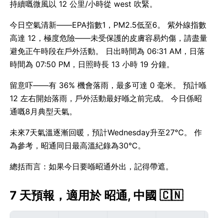
持續嘅微風以 12 公里/小時從 west 吹緊。
今日空氣清新——EPA指數1，PM2.5低至6。 紫外線指數
高達 12，極度危險——未受保護的皮膚容易灼傷，請盡量
避免正午時段在戶外活動。 日出時間為 06:31 AM，日落
時間為 07:50 PM，日照時長 13 小時 19 分鐘。
留意吓——有 36% 機會落雨，最多可達 0 毫米。 預計喺
12 左右開始落雨，戶外活動最好喺之前完成。 今日係昭
通嘅8月典型天氣。
未來7天氣溫逐漸回暖，預計Wednesday升至27°C。 作
為參考，昭通同日最高溫紀錄為30°C。
總括而言：如果今日要喺昭通外出，記得帶遮。
7 天預報，適用於 昭通, 中國 🇨🇳