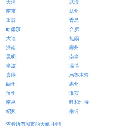
天津
武漢
南京
杭州
重慶
青島
哈爾濱
合肥
大連
無錫
濟南
鄭州
昆明
南寧
寧波
淄博
貴陽
烏魯木齊
蘭州
惠州
溫州
淮安
南昌
呼和浩特
紹興
南通
查看所有城市的天氣 中國