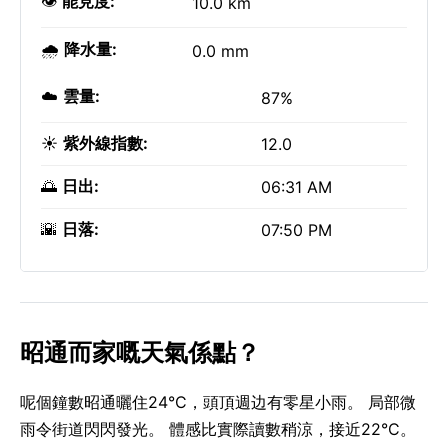
👁️
能見度:
10.0 km
🌧️
降水量:
0.0 mm
☁️
雲量:
87%
☀️
紫外線指數:
12.0
🌅
日出:
06:31 AM
🌇
日落:
07:50 PM
昭通而家嘅天氣係點？
呢個鐘數昭通曬住24°C，頭頂週边有零星小雨。 局部微
雨令街道閃閃發光。 體感比實際讀數稍涼，接近22°C。