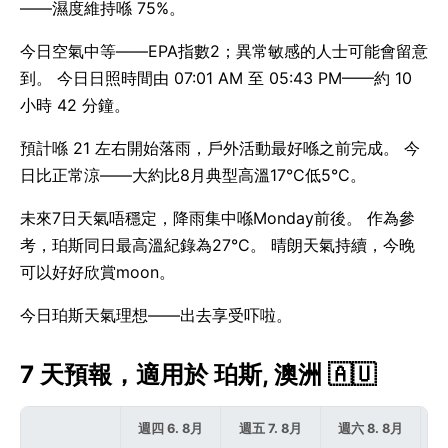
——濕度維持喺 75%。
今日空氣中等——EPA指數2；異常敏感的人士可能會留意
到。 今日日照時間由 07:01 AM 至 05:43 PM——約 10
小時 42 分鐘。
預計喺 21 左右開始落雨，戶外活動最好喺之前完成。 今
日比正常涼——大約比8月典型高溫17°C低5°C。
未來7日天氣唔穩定，降雨集中喺Monday前後。 作為參
考，珀斯同日最高溫紀錄為27°C。 晴朗天氣持續，今晚
可以好好欣賞moon。
今日珀斯天氣理想——出去享受吓啦。
7 天預報，適用於 珀斯, 澳洲 🇦🇺
週四 6. 8月
週五 7. 8月
週六 8. 8月
週