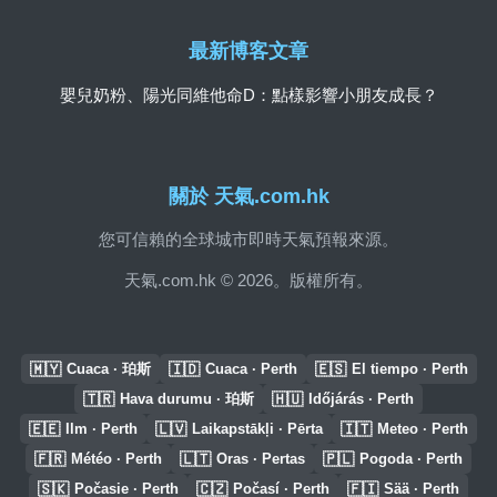
最新博客文章
嬰兒奶粉、陽光同維他命D：點樣影響小朋友成長？
關於 天氣.com.hk
您可信賴的全球城市即時天氣預報來源。
天氣.com.hk © 2026。版權所有。
🇲🇾
🇮🇩
🇪🇸
Cuaca · 珀斯
Cuaca · Perth
El tiempo · Perth
🇹🇷
🇭🇺
Hava durumu · 珀斯
Időjárás · Perth
🇪🇪
🇱🇻
🇮🇹
Ilm · Perth
Laikapstākļi · Pērta
Meteo · Perth
🇫🇷
🇱🇹
🇵🇱
Météo · Perth
Oras · Pertas
Pogoda · Perth
🇸🇰
🇨🇿
🇫🇮
Počasie · Perth
Počasí · Perth
Sää · Perth