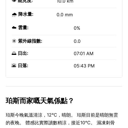
👁️
能見度:
10.0 km
🌧️
降水量:
0.0 mm
☁️
雲量:
0%
☀️
紫外線指數:
0.0
🌅
日出:
07:01 AM
🌇
日落:
05:43 PM
珀斯而家嘅天氣係點？
珀斯今晚氣溫清涼，12°C，晴朗。 珀斯目前是晴朗無雲
的夜晚。 體感比實際讀數稍涼，接近10°C。 濕凍刺骨