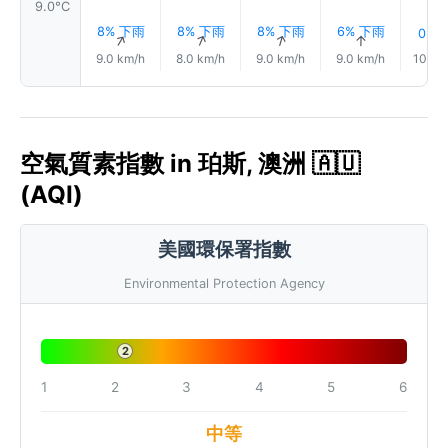
9.0°C
8% 下雨
8% 下雨
8% 下雨
6% 下雨
0.0
↑
↑
↑
↑
9.0 km/h
8.0 km/h
9.0 km/h
9.0 km/h
10.0 
空氣質素指數 in 珀斯, 澳洲 🇦🇺
(AQI)
美國環保署指數
Environmental Protection Agency
2
1
2
3
4
5
6
中等