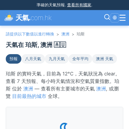
準確的天氣預報
.
查看所有國家
.
☰
天氣.
com.hk
🌐
請提供以下數值以進行轉換
澳洲
珀斯
>
>
天氣在 珀斯, 澳洲 🇦🇺
預報
八月天氣
九月天氣
全年平均
澳洲 天氣
珀斯 的實時天氣，目前為 12°C，天氣狀況為 clear。
查看 7 天預報、每小時天氣情況和空氣質量指數。珀
斯 位於
澳洲
— 查看所有主要城市的天氣
澳洲
, 或瀏
覽
目前最熱的城市
全球。