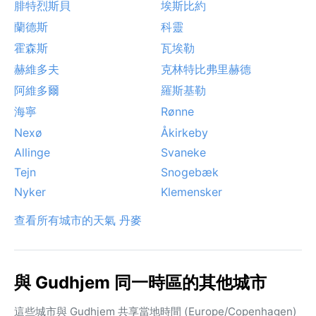
腓特烈斯貝
埃斯比約
蘭德斯
科靈
霍森斯
瓦埃勒
赫維多夫
克林特比弗里赫德
阿維多爾
羅斯基勒
海寧
Rønne
Nexø
Åkirkeby
Allinge
Svaneke
Tejn
Snogebæk
Nyker
Klemensker
查看所有城市的天氣 丹麥
與 Gudhjem 同一時區的其他城市
這些城市與 Gudhjem 共享當地時間 (Europe/Copenhagen)