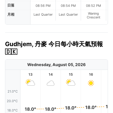
日落
08:56 PM
08:54 PM
08:52 PM
Waning
月相
Last Quarter
Last Quarter
Crescent
Gudhjem, 丹麥 今日每小時天氣預報
🇩🇰
Wednesday, August 05, 2026
13
14
15
16
17
21.0°C
20.0°C
19.
18.0°
18.0°
18.0°
18.0°
18.0°C