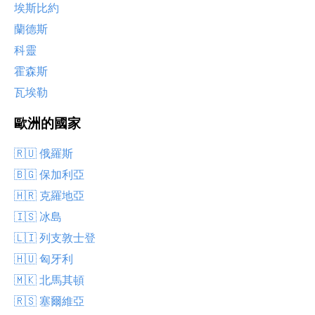
埃斯比約
蘭德斯
科靈
霍森斯
瓦埃勒
歐洲的國家
🇷🇺 俄羅斯
🇧🇬 保加利亞
🇭🇷 克羅地亞
🇮🇸 冰島
🇱🇮 列支敦士登
🇭🇺 匈牙利
🇲🇰 北馬其頓
🇷🇸 塞爾維亞