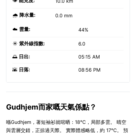
👁️
能見度:
10.0 km
🌧️
降水量:
0.0 mm
☁️
雲量:
44%
☀️
紫外線指數:
6.0
🌅
日出:
05:15 AM
🌇
日落:
08:56 PM
Gudhjem而家嘅天氣係點？
喺Gudhjem，著短袖衫就啱晒：18°C，局部多雲。 晴空
與雲層交錯，正掠過天際。 實際體感略低，約 17°C。 預