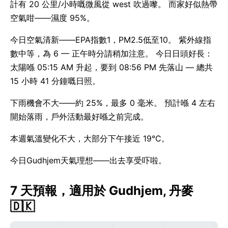
計有 20 公里/小時嘅微風從 west 吹過嚟。 而家好似熱帶
空氣咁——濕度 95%。
今日空氣清新——EPA指數1，PM2.5低至10。 紫外線指
數中等，為 6 — 正午時分請稍加注意。 今日日頭好長：
太陽喺 05:15 AM 升起，要到 08:56 PM 先落山 — 總共
15 小時 41 分鐘嘅日照。
下雨機會不大——約 25%，最多 0 毫米。 預計喺 4 左右
開始落雨，戶外活動最好喺之前完成。
本週氣溫變化不大，大部分下午接近 19°C。
今日Gudhjem天氣理想——出去享受吓啦。
7 天預報，適用於 Gudhjem, 丹麥
🇩🇰