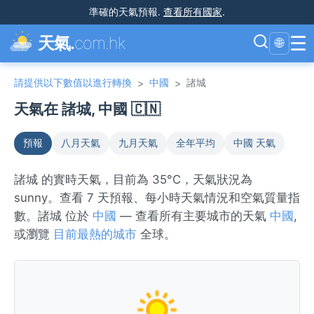
準確的天氣預報
.
查看所有國家
.
☰
天氣.
com.hk
🌐
請提供以下數值以進行轉換
中國
諸城
>
>
天氣在 諸城, 中國 🇨🇳
預報
八月天氣
九月天氣
全年平均
中國 天氣
諸城 的實時天氣，目前為 35°C，天氣狀況為
sunny。查看 7 天預報、每小時天氣情況和空氣質量指
數。諸城 位於
中國
— 查看所有主要城市的天氣
中國
,
或瀏覽
目前最熱的城市
全球。