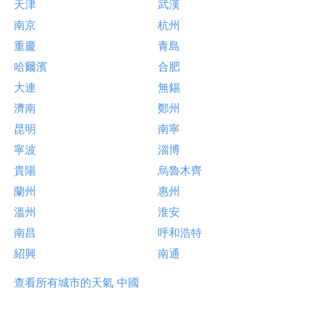
天津
武漢
南京
杭州
重慶
青島
哈爾濱
合肥
大連
無錫
濟南
鄭州
昆明
南寧
寧波
淄博
貴陽
烏魯木齊
蘭州
惠州
溫州
淮安
南昌
呼和浩特
紹興
南通
查看所有城市的天氣 中國