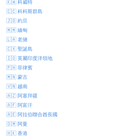
🇰🇼 科威特
🇨🇨 科科斯群島
🇯🇴 約旦
🇲🇲 緬甸
🇱🇦 老撾
🇨🇽 聖誕島
🇮🇴 英屬印度洋領地
🇵🇭 菲律賓
🇲🇳 蒙古
🇻🇳 越南
🇦🇿 阿塞拜疆
🇦🇫 阿富汗
🇦🇪 阿拉伯聯合酋長國
🇴🇲 阿曼
🇭🇰 香港