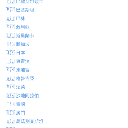
🇵🇸 巴勒斯坦領土
🇵🇰 巴基斯坦
🇧🇭 巴林
🇸🇾 敘利亞
🇱🇰 斯里蘭卡
🇸🇬 新加坡
🇯🇵 日本
🇹🇱 東帝汶
🇰🇭 柬埔寨
🇬🇪 格魯吉亞
🇧🇳 汶萊
🇸🇦 沙地阿拉伯
🇹🇭 泰國
🇲🇴 澳門
🇺🇿 烏茲別克斯坦