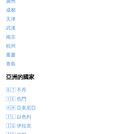
廣州
成都
天津
武漢
南京
杭州
重慶
青島
亞洲的國家
🇧🇹 不丹
🇾🇪 也門
🇦🇲 亞美尼亞
🇮🇱 以色列
🇮🇶 伊拉克