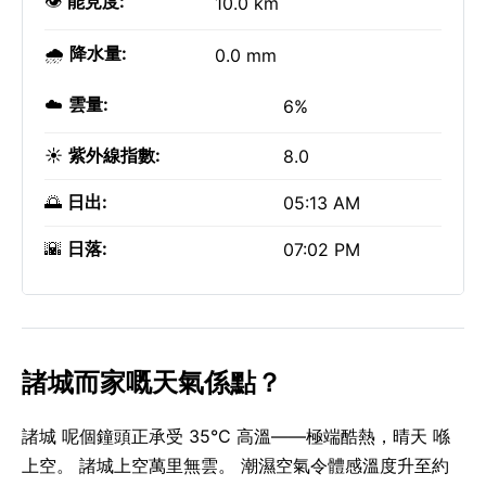
👁️
能見度:
10.0 km
🌧️
降水量:
0.0 mm
☁️
雲量:
6%
☀️
紫外線指數:
8.0
🌅
日出:
05:13 AM
🌇
日落:
07:02 PM
諸城而家嘅天氣係點？
諸城 呢個鐘頭正承受 35°C 高溫——極端酷熱，晴天 喺
上空。 諸城上空萬里無雲。 潮濕空氣令體感溫度升至約