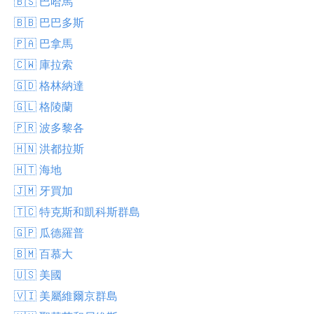
🇧🇸 巴哈馬
🇧🇧 巴巴多斯
🇵🇦 巴拿馬
🇨🇼 庫拉索
🇬🇩 格林納達
🇬🇱 格陵蘭
🇵🇷 波多黎各
🇭🇳 洪都拉斯
🇭🇹 海地
🇯🇲 牙買加
🇹🇨 特克斯和凱科斯群島
🇬🇵 瓜德羅普
🇧🇲 百慕大
🇺🇸 美國
🇻🇮 美屬維爾京群島