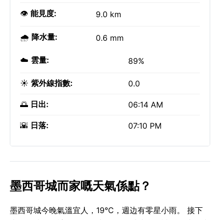
👁️
能見度:
9.0 km
🌧️
降水量:
0.6 mm
☁️
雲量:
89%
☀️
紫外線指數:
0.0
🌅
日出:
06:14 AM
🌇
日落:
07:10 PM
墨西哥城而家嘅天氣係點？
墨西哥城今晚氣溫宜人，19°C，週边有零星小雨。 接下