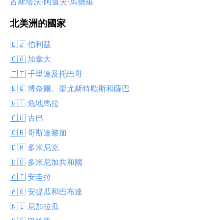
古斯塔沃·阿道夫·馬德羅
北美洲的國家
🇧🇿 伯利茲
🇨🇦 加拿大
🇹🇹 千里達及托巴哥
🇧🇶 博奈爾、聖尤斯特歇斯和薩巴
🇬🇹 危地馬拉
🇨🇺 古巴
🇨🇷 哥斯達黎加
🇩🇲 多米尼克
🇩🇴 多米尼加共和國
🇦🇮 安圭拉
🇦🇬 安提瓜和巴布達
🇳🇮 尼加拉瓜