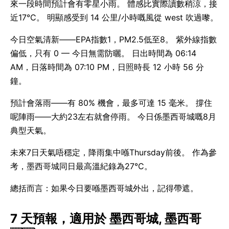
來一段時間預計會有零星小雨。 體感比實際讀數稍涼，接
近17°C。 明顯感受到 14 公里/小時嘅風從 west 吹過嚟。
今日空氣清新——EPA指數1，PM2.5低至8。 紫外線指數
偏低，只有 0 — 今日無需防曬。 日出時間為 06:14
AM，日落時間為 07:10 PM，日照時長 12 小時 56 分
鐘。
預計會落雨——有 80% 機會，最多可達 15 毫米。 撐住
呢陣雨——大約23左右就會停雨。 今日係墨西哥城嘅8月
典型天氣。
未來7日天氣唔穩定，降雨集中喺Thursday前後。 作為參
考，墨西哥城同日最高溫紀錄為27°C。
總括而言：如果今日要喺墨西哥城外出，記得帶遮。
7 天預報，適用於 墨西哥城, 墨西哥