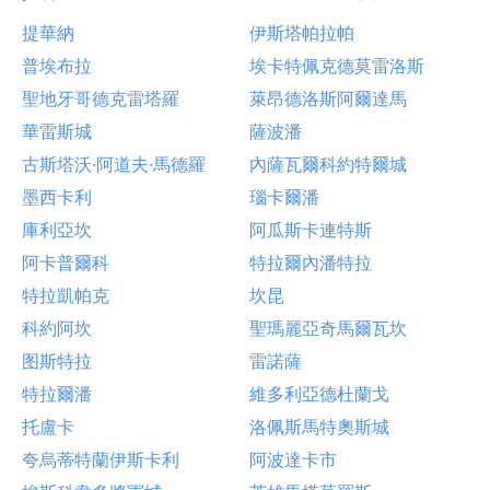
提華納
伊斯塔帕拉帕
普埃布拉
埃卡特佩克德莫雷洛斯
聖地牙哥德克雷塔羅
萊昂德洛斯阿爾達馬
華雷斯城
薩波潘
古斯塔沃·阿道夫·馬德羅
內薩瓦爾科約特爾城
墨西卡利
瑙卡爾潘
庫利亞坎
阿瓜斯卡連特斯
阿卡普爾科
特拉爾內潘特拉
特拉凱帕克
坎昆
科約阿坎
聖瑪麗亞奇馬爾瓦坎
图斯特拉
雷諾薩
特拉爾潘
維多利亞德杜蘭戈
托盧卡
洛佩斯馬特奧斯城
夸烏蒂特蘭伊斯卡利
阿波達卡市