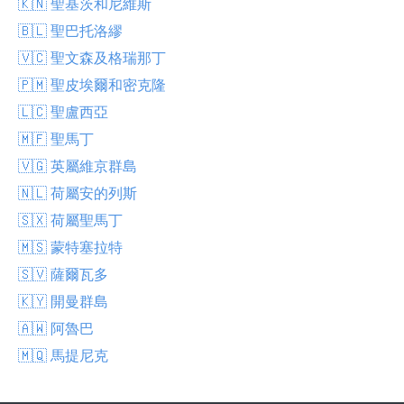
🇰🇳 聖基茨和尼維斯
🇧🇱 聖巴托洛繆
🇻🇨 聖文森及格瑞那丁
🇵🇲 聖皮埃爾和密克隆
🇱🇨 聖盧西亞
🇲🇫 聖馬丁
🇻🇬 英屬維京群島
🇳🇱 荷屬安的列斯
🇸🇽 荷屬聖馬丁
🇲🇸 蒙特塞拉特
🇸🇻 薩爾瓦多
🇰🇾 開曼群島
🇦🇼 阿魯巴
🇲🇶 馬提尼克