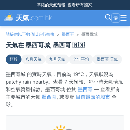
準確的天氣預報
.
查看所有國家
.
☰
天氣.
com.hk
🌐
請提供以下數值以進行轉換
墨西哥
墨西哥城
>
>
天氣在 墨西哥城, 墨西哥 🇲🇽
預報
八月天氣
九月天氣
全年平均
墨西哥 天氣
墨西哥城 的實時天氣，目前為 19°C，天氣狀況為
patchy rain nearby。查看 7 天預報、每小時天氣情況
和空氣質量指數。墨西哥城 位於
墨西哥
— 查看所有
主要城市的天氣
墨西哥
, 或瀏覽
目前最熱的城市
全
球。