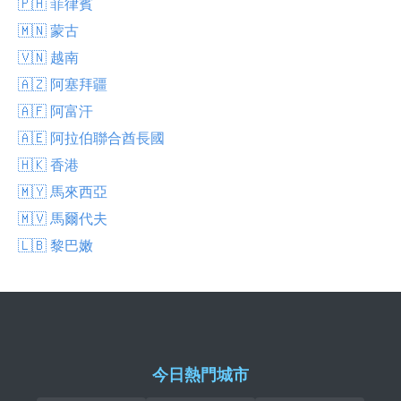
🇵🇭 菲律賓
🇲🇳 蒙古
🇻🇳 越南
🇦🇿 阿塞拜疆
🇦🇫 阿富汗
🇦🇪 阿拉伯聯合酋長國
🇭🇰 香港
🇲🇾 馬來西亞
🇲🇻 馬爾代夫
🇱🇧 黎巴嫩
今日熱門城市