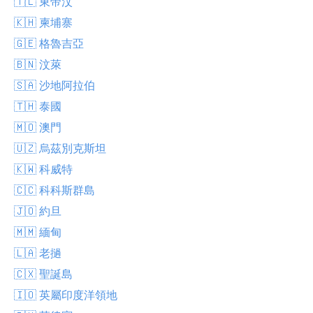
🇹🇱 東帝汶
🇰🇭 柬埔寨
🇬🇪 格魯吉亞
🇧🇳 汶萊
🇸🇦 沙地阿拉伯
🇹🇭 泰國
🇲🇴 澳門
🇺🇿 烏茲別克斯坦
🇰🇼 科威特
🇨🇨 科科斯群島
🇯🇴 約旦
🇲🇲 緬甸
🇱🇦 老撾
🇨🇽 聖誕島
🇮🇴 英屬印度洋領地