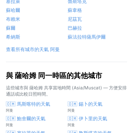
塞拉萊
魯斯塔克
蘇哈爾
蘇韋格
布賴米
尼茲瓦
蘇爾
巴赫拉
希納斯
蘇法拉特薩馬伊爾
查看所有城市的天氣 阿曼
與 薩哈姆 同一時區的其他城市
這些城市與 薩哈姆 共享當地時間 (Asia/Muscat) — 方便安排
通話或比較日照時間。
🇴🇲 馬斯喀特的天氣
🇴🇲 錫卜的天氣
阿曼
阿曼
🇴🇲 鮑舍爾的天氣
🇴🇲 伊卜里的天氣
阿曼
阿曼
🇴🇲 塞拉萊的天氣
🇴🇲 魯斯塔克的天氣