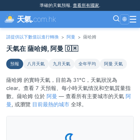
準確的天氣預報
.
查看所有國家
.
☰
天氣.
com.hk
🌐
請提供以下數值以進行轉換
阿曼
薩哈姆
>
>
天氣在 薩哈姆, 阿曼 🇴🇲
預報
八月天氣
九月天氣
全年平均
阿曼 天氣
薩哈姆 的實時天氣，目前為 31°C，天氣狀況為
clear。查看 7 天預報、每小時天氣情況和空氣質量指
數。薩哈姆 位於
阿曼
— 查看所有主要城市的天氣
阿
曼
, 或瀏覽
目前最熱的城市
全球。