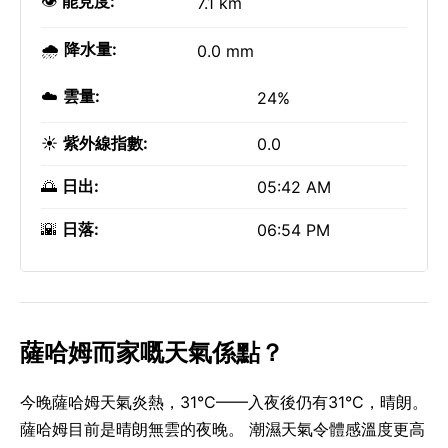
👁️
能見度:
7.1 km
🌧️
降水量:
0.0 mm
☁️
雲量:
24%
☀️
紫外線指數:
0.0
🌅
日出:
05:42 AM
🌇
日落:
06:54 PM
薩哈姆而家嘅天氣係點？
今晚薩哈姆天氣炎熱，31°C——入夜後仍有31°C，晴朗。
薩哈姆目前是晴朗無雲的夜晚。 潮濕天氣令體感溫度更高