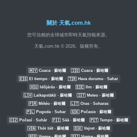
關於 天氣.com.hk
您可信賴的全球城市即時天氣預報來源。
天氣.com.hk © 2026。版權所有。
🇲🇾
🇮🇩
Cuaca · 蘇哈爾
Cuaca · 蘇哈爾
🇪🇸
🇹🇷
El tiempo · 蘇哈爾
Hava durumu · Sahar
🇭🇺
🇪🇪
Időjárás · 蘇哈爾
Ilm · 蘇哈爾
🇱🇻
🇮🇹
Laikapstākļi · 蘇哈爾
Meteo · 蘇哈爾
🇫🇷
🇱🇹
Météo · 蘇哈爾
Oras · Soharas
🇵🇱
🇸🇰
Pogoda · Suhar
Počasie · 蘇哈爾
🇨🇿
🇫🇮
🇵🇹
Počasí · Suhár
Sää · 蘇哈爾
Tempo · 蘇哈爾
🇻🇳
🇩🇰
Thời tiết · 蘇哈爾
Vejret · 蘇哈爾
🇷🇸
🇸🇮
Vreme · 蘇哈爾
Vreme · 蘇哈爾