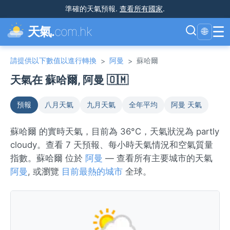
準確的天氣預報
.
查看所有國家
.
☰
天氣.
com.hk
🌐
請提供以下數值以進行轉換
阿曼
蘇哈爾
>
>
天氣在 蘇哈爾, 阿曼 🇴🇲
預報
八月天氣
九月天氣
全年平均
阿曼 天氣
蘇哈爾 的實時天氣，目前為 36°C，天氣狀況為 partly
cloudy。查看 7 天預報、每小時天氣情況和空氣質量
指數。蘇哈爾 位於
阿曼
— 查看所有主要城市的天氣
阿曼
, 或瀏覽
目前最熱的城市
全球。