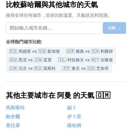
比較蘇哈爾與其他城市的天氣
搜尋全球任何城市，並排比較溫度、天氣狀況和預測。
比較 →
全球熱門城市比較:
🇪🇸 馬德里 vs 🇸🇬 新加坡
🇬🇷 雅典 vs 🇸🇦 利雅得
🇦🇺 悉尼 vs 🇮🇳 孟買
🇮🇱 特拉維夫 vs 🇲🇾 吉隆坡
🇨🇳 北京 vs 🇷🇺 莫斯科
🇯🇵 東京 vs 🇺🇸 芝加哥
其他主要城市在 阿曼 的天氣 🇴🇲
馬斯喀特
錫卜
鮑舍爾
伊卜里
塞拉萊
薩哈姆