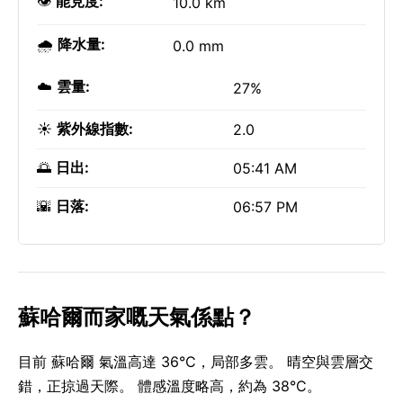
👁️
能見度:
10.0 km
🌧️
降水量:
0.0 mm
☁️
雲量:
27%
☀️
紫外線指數:
2.0
🌅
日出:
05:41 AM
🌇
日落:
06:57 PM
蘇哈爾而家嘅天氣係點？
目前 蘇哈爾 氣溫高達 36°C，局部多雲。 晴空與雲層交
錯，正掠過天際。 體感溫度略高，約為 38°C。