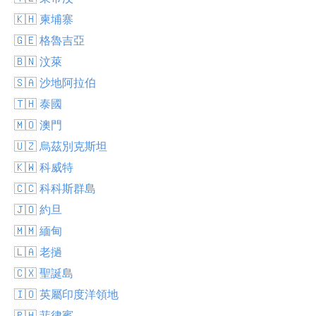
🇰🇭 柬埔寨
🇬🇪 格魯吉亞
🇧🇳 汶萊
🇸🇦 沙地阿拉伯
🇹🇭 泰國
🇲🇴 澳門
🇺🇿 烏茲別克斯坦
🇰🇼 科威特
🇨🇨 科科斯群島
🇯🇴 約旦
🇲🇲 緬甸
🇱🇦 老撾
🇨🇽 聖誕島
🇮🇴 英屬印度洋領地
🇵🇭 菲律賓