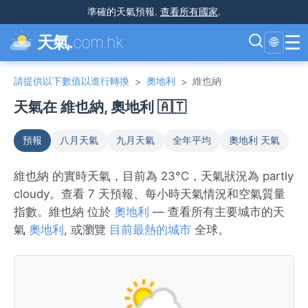
準確的天氣預報
.
查看所有國家
.
☰
天氣.
com.hk
🌐
請提供以下數值以進行轉換
奧地利
維也納
>
>
天氣在 維也納, 奧地利 🇦🇹
預報
八月天氣
九月天氣
全年平均
奧地利 天氣
維也納 的實時天氣，目前為 23°C，天氣狀況為 partly
cloudy。查看 7 天預報、每小時天氣情況和空氣質量
指數。維也納 位於
奧地利
— 查看所有主要城市的天
氣
奧地利
, 或瀏覽
目前最熱的城市
全球。