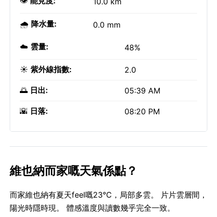
👁️
能見度:
10.0 km
🌧️
降水量:
0.0 mm
☁️
雲量:
48%
☀️
紫外線指數:
2.0
🌅
日出:
05:39 AM
🌇
日落:
08:20 PM
維也納而家嘅天氣係點？
而家維也納有夏天feel嘅23°C，局部多雲。 片片雲層間，
陽光時隱時現。 體感溫度與讀數幾乎完全一致。