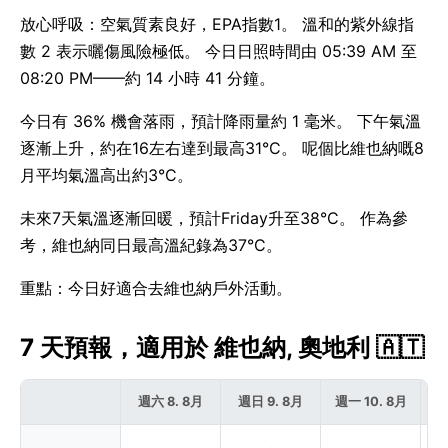
放心呼吸：空氣質素良好，EPA指數1。 溫和的紫外線指
數 2 表示曬傷風險極低。 今日日照時間由 05:39 AM 至
08:20 PM——約 14 小時 41 分鐘。
今日有 36% 機會落雨，預計降雨量約 1 毫米。 下午氣溫
逐漸上升，約在16左右達到最高31°C。 呢個比維也納嘅8
月平均氣溫高出約3°C。
未來7天氣溫逐漸回暖，預計Friday升至38°C。 作為參
考，維也納同日最高溫紀錄為37°C。
重點：今日好適合去維也納戶外活動。
7 天預報，適用於 維也納, 奧地利 🇦🇹
週六 8. 8月
週日 9. 8月
週一 10. 8月
週