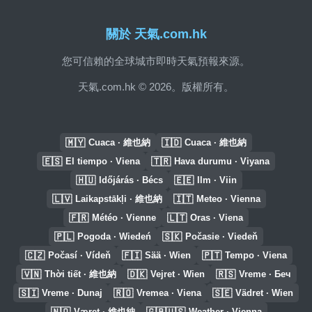
關於 天氣.com.hk
您可信賴的全球城市即時天氣預報來源。
天氣.com.hk © 2026。版權所有。
🇲🇾
🇮🇩
Cuaca · 維也納
Cuaca · 維也納
🇪🇸
🇹🇷
El tiempo · Viena
Hava durumu · Viyana
🇭🇺
🇪🇪
Időjárás · Bécs
Ilm · Viin
🇱🇻
🇮🇹
Laikapstākļi · 維也納
Meteo · Vienna
🇫🇷
🇱🇹
Météo · Vienne
Oras · Viena
🇵🇱
🇸🇰
Pogoda · Wiedeń
Počasie · Viedeň
🇨🇿
🇫🇮
🇵🇹
Počasí · Vídeň
Sää · Wien
Tempo · Viena
🇻🇳
🇩🇰
🇷🇸
Thời tiết · 維也納
Vejret · Wien
Vreme · Беч
🇸🇮
🇷🇴
🇸🇪
Vreme · Dunaj
Vremea · Viena
Vädret · Wien
🇳🇴
🇬🇧🇺🇸
Været · 維也納
Weather · Vienna