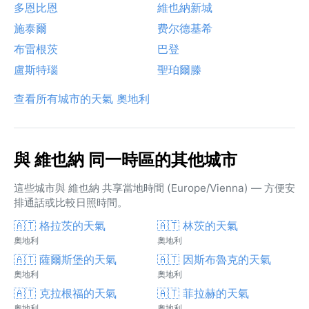
多恩比恩
維也納新城
施泰爾
费尔德基希
布雷根茨
巴登
盧斯特瑙
聖珀爾滕
查看所有城市的天氣 奧地利
與 維也納 同一時區的其他城市
這些城市與 維也納 共享當地時間 (Europe/Vienna) — 方便安
排通話或比較日照時間。
🇦🇹 格拉茨的天氣
🇦🇹 林茨的天氣
奧地利
奧地利
🇦🇹 薩爾斯堡的天氣
🇦🇹 因斯布魯克的天氣
奧地利
奧地利
🇦🇹 克拉根福的天氣
🇦🇹 菲拉赫的天氣
奧地利
奧地利