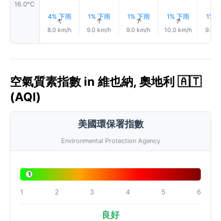
16.0°C
4% 下雨
1% 下雨
1% 下雨
1% 下雨
1% 
↑
↑
↑
↑
8.0 km/h
9.0 km/h
9.0 km/h
10.0 km/h
9.0 k
空氣質素指數 in 維也納, 奧地利 🇦🇹
(AQI)
美國環保署指數
Environmental Protection Agency
1
1
2
3
4
5
6
良好