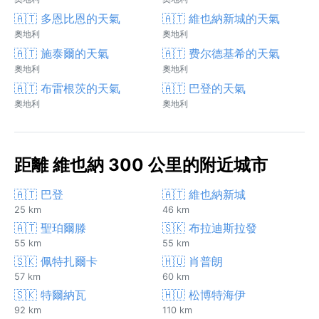
🇦🇹 多恩比恩的天氣
🇦🇹 維也納新城的天氣
奧地利
奧地利
🇦🇹 施泰爾的天氣
🇦🇹 费尔德基希的天氣
奧地利
奧地利
🇦🇹 布雷根茨的天氣
🇦🇹 巴登的天氣
奧地利
奧地利
距離 維也納 300 公里的附近城市
🇦🇹 巴登
🇦🇹 維也納新城
25 km
46 km
🇦🇹 聖珀爾滕
🇸🇰 布拉迪斯拉發
55 km
55 km
🇸🇰 佩特扎爾卡
🇭🇺 肖普朗
57 km
60 km
🇸🇰 特爾納瓦
🇭🇺 松博特海伊
92 km
110 km