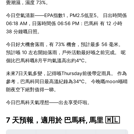
覺潮濕，濕度 73%。
今日空氣清新——EPA指數1，PM2.5低至5。 日出時間係
06:18 AM，日落時間係 06:56 PM：巴馬科 有 12 小時
38 分鐘嘅日照。
今日好大機會落雨，有 73% 機會，預計最多 56 毫米。
預計喺 10 左右開始落雨，戶外活動最好喺之前完成。 呢
個比巴馬科嘅8月平均氣溫高出約4°C。
未來7日天氣多變，記得喺Thursday前後帶定雨具。 作為
參考，巴馬科同日最高溫紀錄為34°C。 今晚嘅moon喺晴
朗夜空下絕對值得一睇。
今日巴馬科天氣理想——出去享受吓啦。
7 天預報，適用於 巴馬科, 馬里 🇲🇱