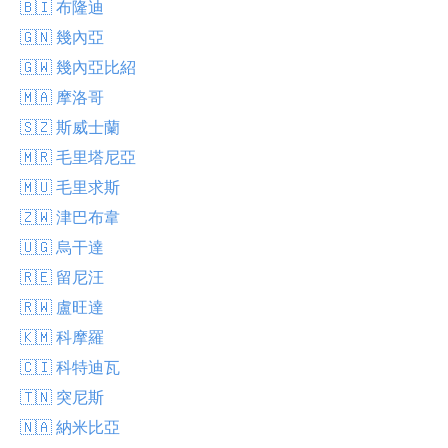
🇧🇮 布隆迪
🇬🇳 幾內亞
🇬🇼 幾內亞比紹
🇲🇦 摩洛哥
🇸🇿 斯威士蘭
🇲🇷 毛里塔尼亞
🇲🇺 毛里求斯
🇿🇼 津巴布韋
🇺🇬 烏干達
🇷🇪 留尼汪
🇷🇼 盧旺達
🇰🇲 科摩羅
🇨🇮 科特迪瓦
🇹🇳 突尼斯
🇳🇦 納米比亞