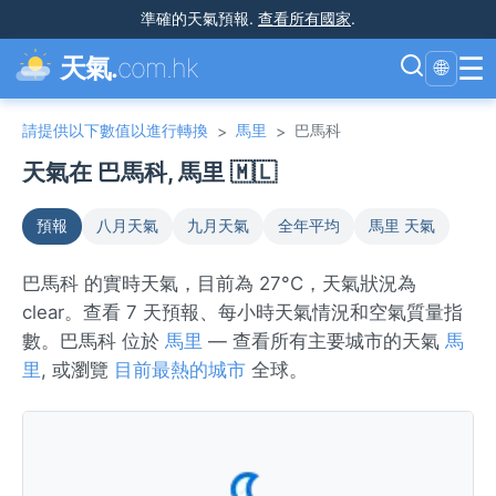
準確的天氣預報
.
查看所有國家
.
☰
天氣.
com.hk
🌐
請提供以下數值以進行轉換
馬里
巴馬科
>
>
天氣在 巴馬科, 馬里 🇲🇱
預報
八月天氣
九月天氣
全年平均
馬里 天氣
巴馬科 的實時天氣，目前為 27°C，天氣狀況為
clear。查看 7 天預報、每小時天氣情況和空氣質量指
數。巴馬科 位於
馬里
— 查看所有主要城市的天氣
馬
里
, 或瀏覽
目前最熱的城市
全球。