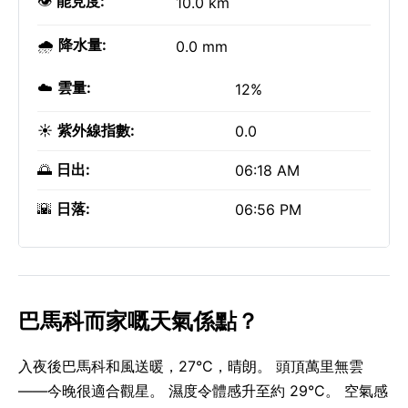
👁️
能見度:
10.0 km
🌧️
降水量:
0.0 mm
☁️
雲量:
12%
☀️
紫外線指數:
0.0
🌅
日出:
06:18 AM
🌇
日落:
06:56 PM
巴馬科而家嘅天氣係點？
入夜後巴馬科和風送暖，27°C，晴朗。 頭頂萬里無雲
——今晚很適合觀星。 濕度令體感升至約 29°C。 空氣感