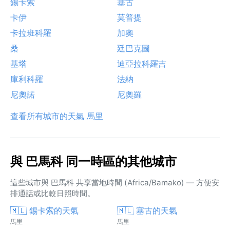
錫卡索
塞古
卡伊
莫普提
卡拉班科羅
加奧
桑
廷巴克圖
基塔
迪亞拉科羅吉
庫利科羅
法納
尼奧諾
尼奧羅
查看所有城市的天氣 馬里
與 巴馬科 同一時區的其他城市
這些城市與 巴馬科 共享當地時間 (Africa/Bamako) — 方便安
排通話或比較日照時間。
🇲🇱 錫卡索的天氣
🇲🇱 塞古的天氣
馬里
馬里