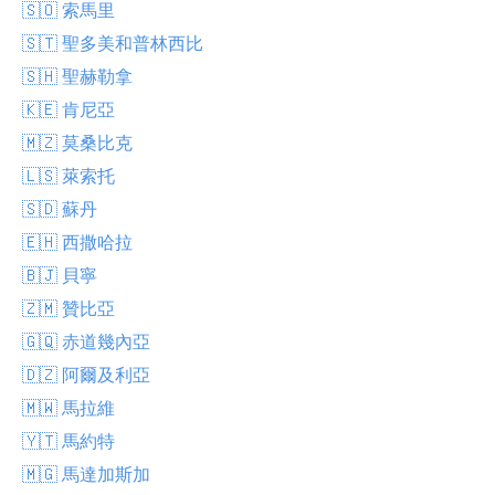
🇸🇴 索馬里
🇸🇹 聖多美和普林西比
🇸🇭 聖赫勒拿
🇰🇪 肯尼亞
🇲🇿 莫桑比克
🇱🇸 萊索托
🇸🇩 蘇丹
🇪🇭 西撒哈拉
🇧🇯 貝寧
🇿🇲 贊比亞
🇬🇶 赤道幾內亞
🇩🇿 阿爾及利亞
🇲🇼 馬拉維
🇾🇹 馬約特
🇲🇬 馬達加斯加