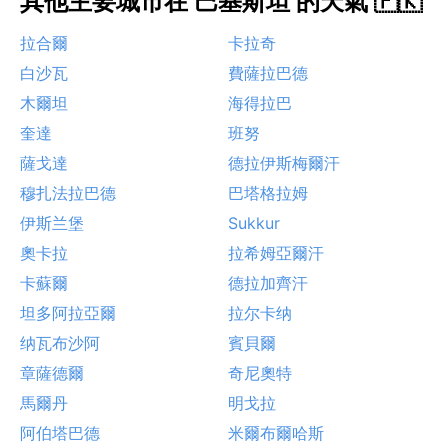
其他主要城市在 巴基斯坦 的天氣 🇵🇰
拉合爾
卡拉奇
白沙瓦
費薩拉巴德
木爾坦
海得拉巴
奎達
班努
薩戈達
德拉伊斯梅爾汗
穆扎法拉巴德
巴塔格拉姆
伊斯兰堡
Sukkur
奧卡拉
拉希姆亞爾汗
卡蘇爾
德拉加齊汗
坦多阿拉亞爾
拉尔卡纳
纳瓦布沙阿
賓貝爾
章薩德爾
奇尼奧特
馬爾丹
明戈拉
阿伯塔巴德
米爾布爾哈斯