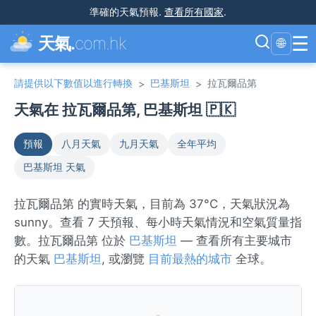
準確的天氣預報
.
查看所有國家
.
☰
天氣.
com.hk
🌐
請提供以下數值以進行轉換
巴基斯坦
拉瓦爾品第
>
>
天氣在 拉瓦爾品第, 巴基斯坦 🇵🇰
預報
八月天氣
九月天氣
全年平均
巴基斯坦 天氣
拉瓦爾品第 的實時天氣，目前為 37°C，天氣狀況為
sunny。查看 7 天預報、每小時天氣情況和空氣質量指
數。拉瓦爾品第 位於
巴基斯坦
— 查看所有主要城市
的天氣
巴基斯坦
, 或瀏覽
目前最熱的城市
全球。