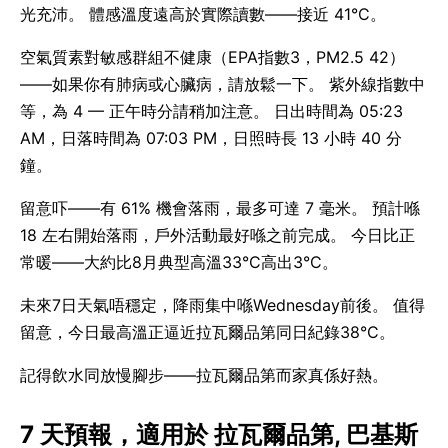
光充沛。 體感溫度遠高於實際讀數——接近 41°C。
空氣質素對敏感群組不健康（EPA指數3，PM2.5 42）
——如果你有肺病或心臟病，請放鬆一下。 紫外線指數中
等，為 4 — 正午時分請稍加注意。 日出時間為 05:23
AM，日落時間為 07:03 PM，日照時長 13 小時 40 分
鐘。
留意吓——有 61% 機會落雨，最多可達 7 毫米。 預計喺
18 左右開始落雨，戶外活動最好喺之前完成。 今日比正
常暖——大約比8月典型高溫33°C高出3°C。
未來7日天氣唔穩定，降雨集中喺Wednesday前後。 值得
留意，今日最高溫正逼近拉瓦爾品第同日紀錄38°C。
記得飲水同放慢腳步——拉瓦爾品第而家真係好熱。
7 天預報，適用於 拉瓦爾品第, 巴基斯