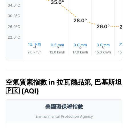
35.0°
34.0°C
30.0°C
28.0°
26.0°
26.
26.0°C
22.0°C
1% 下雨
7% 
0.5 mm
0.0 mm
3.0 mm
↑
↑
↑
↑
9.0 km/h
12.0 km/h
17.0 km/h
15.0 km/h
15.0 
空氣質素指數 in 拉瓦爾品第, 巴基斯坦
🇵🇰 (AQI)
美國環保署指數
Environmental Protection Agency