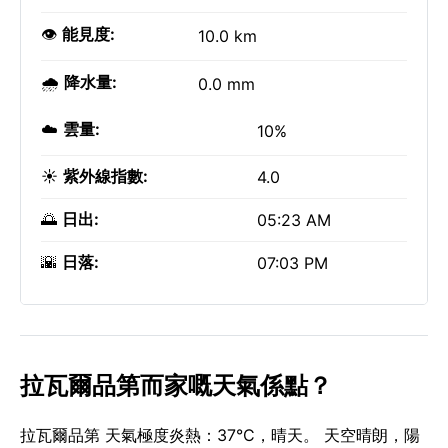
👁️
能見度:
10.0 km
🌧️
降水量:
0.0 mm
☁️
雲量:
10%
☀️
紫外線指數:
4.0
🌅
日出:
05:23 AM
🌇
日落:
07:03 PM
拉瓦爾品第而家嘅天氣係點？
拉瓦爾品第 天氣極度炎熱：37°C，晴天。 天空晴朗，陽