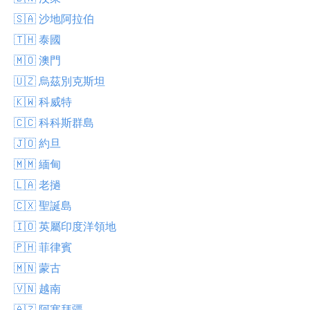
🇸🇦 沙地阿拉伯
🇹🇭 泰國
🇲🇴 澳門
🇺🇿 烏茲別克斯坦
🇰🇼 科威特
🇨🇨 科科斯群島
🇯🇴 約旦
🇲🇲 緬甸
🇱🇦 老撾
🇨🇽 聖誕島
🇮🇴 英屬印度洋領地
🇵🇭 菲律賓
🇲🇳 蒙古
🇻🇳 越南
🇦🇿 阿塞拜疆