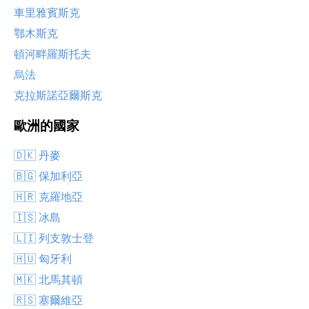
車里雅賓斯克
鄂木斯克
頓河畔羅斯托夫
烏法
克拉斯諾亞爾斯克
歐洲的國家
🇩🇰 丹麥
🇧🇬 保加利亞
🇭🇷 克羅地亞
🇮🇸 冰島
🇱🇮 列支敦士登
🇭🇺 匈牙利
🇲🇰 北馬其頓
🇷🇸 塞爾維亞