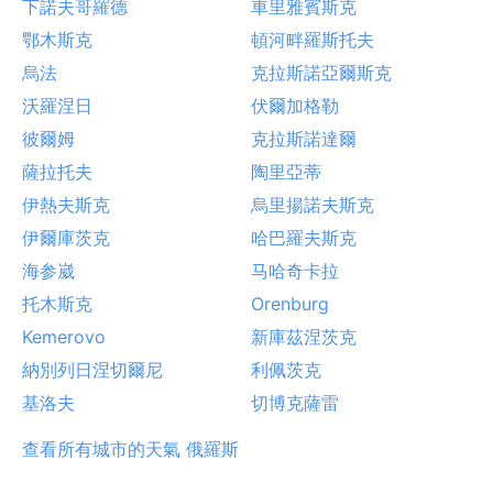
下諾夫哥羅德
車里雅賓斯克
鄂木斯克
頓河畔羅斯托夫
烏法
克拉斯諾亞爾斯克
沃羅涅日
伏爾加格勒
彼爾姆
克拉斯諾達爾
薩拉托夫
陶里亞蒂
伊熱夫斯克
烏里揚諾夫斯克
伊爾庫茨克
哈巴羅夫斯克
海参崴
马哈奇卡拉
托木斯克
Orenburg
Kemerovo
新庫茲涅茨克
納別列日涅切爾尼
利佩茨克
基洛夫
切博克薩雷
查看所有城市的天氣 俄羅斯