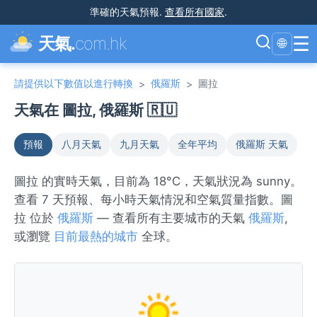
準確的天氣預報
.
查看所有國家
.
☰
天氣.
com.hk
🌐
請提供以下數值以進行轉換
俄羅斯
圖拉
>
>
天氣在 圖拉, 俄羅斯 🇷🇺
預報
八月天氣
九月天氣
全年平均
俄羅斯 天氣
圖拉 的實時天氣，目前為 18°C，天氣狀況為 sunny。
查看 7 天預報、每小時天氣情況和空氣質量指數。圖
拉 位於
俄羅斯
— 查看所有主要城市的天氣
俄羅斯
,
或瀏覽
目前最熱的城市
全球。