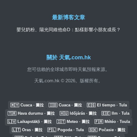
最新博客文章
嬰兒奶粉、陽光同維他命D：點樣影響小朋友成長？
關於 天氣.com.hk
您可信賴的全球城市即時天氣預報來源。
天氣.com.hk © 2026。版權所有。
🇲🇾
🇮🇩
🇪🇸
Cuaca · 圖拉
Cuaca · 圖拉
El tiempo · Tula
🇹🇷
🇭🇺
🇪🇪
Hava durumu · 圖拉
Időjárás · 圖拉
Ilm · Tula
🇱🇻
🇮🇹
🇫🇷
Laikapstākļi · 圖拉
Meteo · 圖拉
Météo · Toula
🇱🇹
🇵🇱
🇸🇰
Oras · 圖拉
Pogoda · Tuła
Počasie · 圖拉