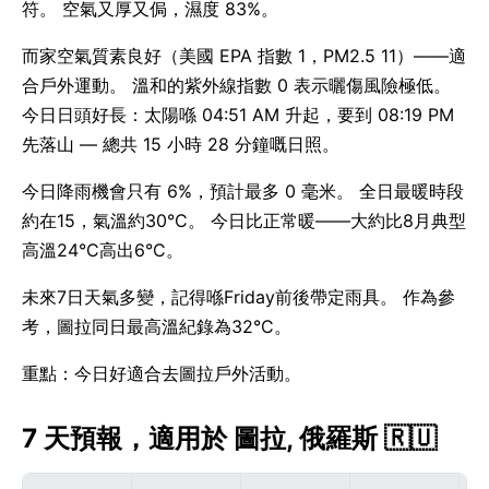
符。 空氣又厚又侷，濕度 83%。
而家空氣質素良好（美國 EPA 指數 1，PM2.5 11）——適
合戶外運動。 溫和的紫外線指數 0 表示曬傷風險極低。
今日日頭好長：太陽喺 04:51 AM 升起，要到 08:19 PM
先落山 — 總共 15 小時 28 分鐘嘅日照。
今日降雨機會只有 6%，預計最多 0 毫米。 全日最暖時段
約在15，氣溫約30°C。 今日比正常暖——大約比8月典型
高溫24°C高出6°C。
未來7日天氣多變，記得喺Friday前後帶定雨具。 作為參
考，圖拉同日最高溫紀錄為32°C。
重點：今日好適合去圖拉戶外活動。
7 天預報，適用於 圖拉, 俄羅斯 🇷🇺