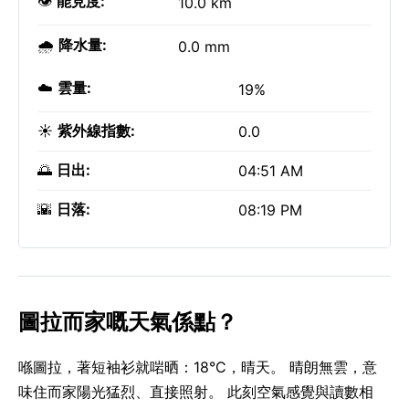
👁️
能見度:
10.0 km
🌧️
降水量:
0.0 mm
☁️
雲量:
19%
☀️
紫外線指數:
0.0
🌅
日出:
04:51 AM
🌇
日落:
08:19 PM
圖拉而家嘅天氣係點？
喺圖拉，著短袖衫就啱晒：18°C，晴天。 晴朗無雲，意
味住而家陽光猛烈、直接照射。 此刻空氣感覺與讀數相