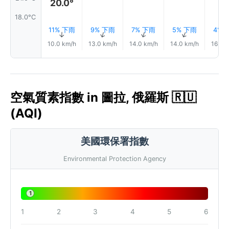
20.0°
18.0°C
11% 下雨
9% 下雨
7% 下雨
5% 下雨
4% 
↑
↑
↑
↑
10.0 km/h
13.0 km/h
14.0 km/h
14.0 km/h
16.0 
空氣質素指數 in 圖拉, 俄羅斯 🇷🇺
(AQI)
美國環保署指數
Environmental Protection Agency
1
1
2
3
4
5
6