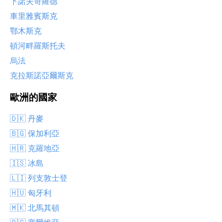
下諾夫哥羅德
車里雅賓斯克
鄂木斯克
頓河畔羅斯托夫
烏法
克拉斯諾亞爾斯克
歐洲的國家
🇩🇰 丹麥
🇧🇬 保加利亞
🇭🇷 克羅地亞
🇮🇸 冰島
🇱🇮 列支敦士登
🇭🇺 匈牙利
🇲🇰 北馬其頓