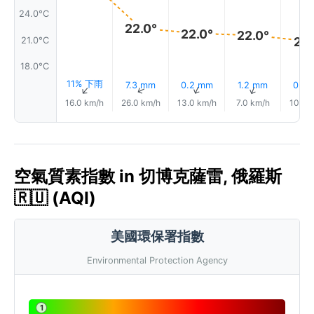
24.0°C
22.0°
22.0°
22.0°
21.
21.0°C
18.0°C
11% 下雨
7.3 mm
0.2 mm
1.2 mm
0.8
↑
↑
↑
↑
16.0 km/h
26.0 km/h
13.0 km/h
7.0 km/h
10.0 
空氣質素指數 in 切博克薩雷, 俄羅斯
🇷🇺 (AQI)
美國環保署指數
Environmental Protection Agency
1