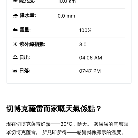
👁️
能見度:
10.0 km
🌧️
降水量:
0.0 mm
☁️
雲量:
100%
☀️
紫外線指數:
3.0
🌅
日出:
04:06 AM
🌇
日落:
07:47 PM
切博克薩雷而家嘅天氣係點？
現在切博克薩雷好熱——30°C，陰天。 灰濛濛的雲層籠
罩切博克薩雷。 所見即所得——感覺就像顯示的溫度。