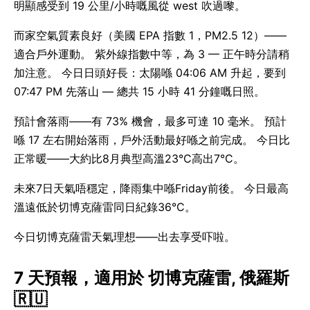
明顯感受到 19 公里/小時嘅風從 west 吹過嚟。
而家空氣質素良好（美國 EPA 指數 1，PM2.5 12）——
適合戶外運動。 紫外線指數中等，為 3 — 正午時分請稍
加注意。 今日日頭好長：太陽喺 04:06 AM 升起，要到
07:47 PM 先落山 — 總共 15 小時 41 分鐘嘅日照。
預計會落雨——有 73% 機會，最多可達 10 毫米。 預計
喺 17 左右開始落雨，戶外活動最好喺之前完成。 今日比
正常暖——大約比8月典型高溫23°C高出7°C。
未來7日天氣唔穩定，降雨集中喺Friday前後。 今日最高
溫遠低於切博克薩雷同日紀錄36°C。
今日切博克薩雷天氣理想——出去享受吓啦。
7 天預報，適用於 切博克薩雷, 俄羅斯
🇷🇺