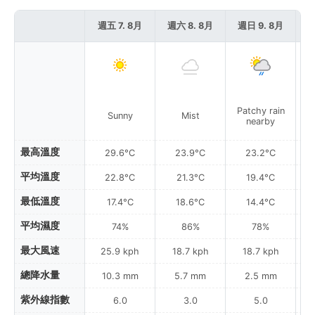
週五 7. 8月
週六 8. 8月
週日 9. 8月
週
Patchy rain
Sunny
Mist
Pa
nearby
最高溫度
29.6°C
23.9°C
23.2°C
平均溫度
22.8°C
21.3°C
19.4°C
最低溫度
17.4°C
18.6°C
14.4°C
平均濕度
74%
86%
78%
最大風速
25.9 kph
18.7 kph
18.7 kph
總降水量
10.3 mm
5.7 mm
2.5 mm
紫外線指數
6.0
3.0
5.0