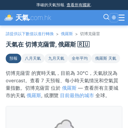
準確的天氣預報
.
查看所有國家
.
☰
天氣.
com.hk
🌐
請提供以下數值以進行轉換
俄羅斯
切博克薩雷
>
>
天氣在 切博克薩雷, 俄羅斯 🇷🇺
預報
八月天氣
九月天氣
全年平均
俄羅斯 天氣
切博克薩雷 的實時天氣，目前為 30°C，天氣狀況為
overcast。查看 7 天預報、每小時天氣情況和空氣質
量指數。切博克薩雷 位於
俄羅斯
— 查看所有主要城
市的天氣
俄羅斯
, 或瀏覽
目前最熱的城市
全球。