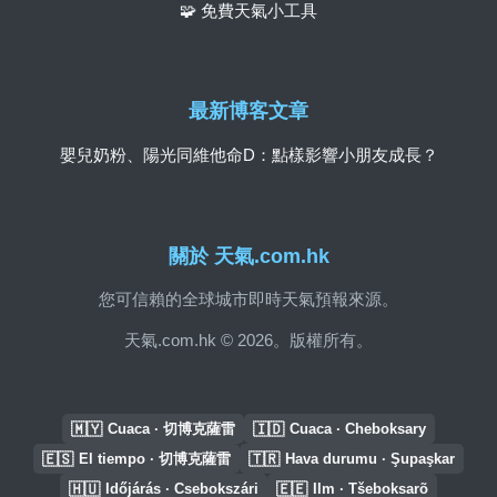
🧩 免費天氣小工具
最新博客文章
嬰兒奶粉、陽光同維他命D：點樣影響小朋友成長？
關於 天氣.com.hk
您可信賴的全球城市即時天氣預報來源。
天氣.com.hk © 2026。版權所有。
🇲🇾
🇮🇩
Cuaca · 切博克薩雷
Cuaca · Cheboksary
🇪🇸
🇹🇷
El tiempo · 切博克薩雷
Hava durumu · Şupaşkar
🇭🇺
🇪🇪
Időjárás · Csebokszári
Ilm · Tšeboksarõ