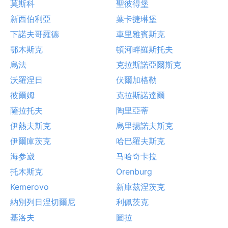
莫斯科
聖彼得堡
新西伯利亞
葉卡捷琳堡
下諾夫哥羅德
車里雅賓斯克
鄂木斯克
頓河畔羅斯托夫
烏法
克拉斯諾亞爾斯克
沃羅涅日
伏爾加格勒
彼爾姆
克拉斯諾達爾
薩拉托夫
陶里亞蒂
伊熱夫斯克
烏里揚諾夫斯克
伊爾庫茨克
哈巴羅夫斯克
海参崴
马哈奇卡拉
托木斯克
Orenburg
Kemerovo
新庫茲涅茨克
納別列日涅切爾尼
利佩茨克
基洛夫
圖拉