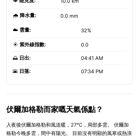
👁️
能見度:
10.0 km
🌧️
降水量:
0.0 mm
☁️
雲量:
32%
☀️
紫外線指數:
0.0
🌅
日出:
04:41 AM
🌇
日落:
07:34 PM
伏爾加格勒而家嘅天氣係點？
入夜後伏爾加格勒和風送暖，27°C，局部多雲。 伏爾加
格勒今晚多雲，間中有陽光。 目前沒有明顯的風寒或熱浪