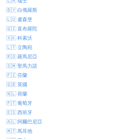
🇨🇭 瑞士
🇧🇾 白俄羅斯
🇱🇺 盧森堡
🇬🇮 直布羅陀
🇽🇰 科索沃
🇱🇹 立陶宛
🇷🇴 羅馬尼亞
🇸🇲 聖馬力諾
🇫🇮 芬蘭
🇬🇧 英國
🇳🇱 荷蘭
🇵🇹 葡萄牙
🇪🇸 西班牙
🇦🇱 阿爾巴尼亞
🇲🇹 馬耳他