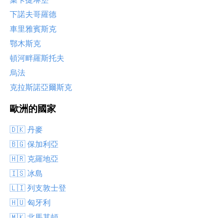
下諾夫哥羅德
車里雅賓斯克
鄂木斯克
頓河畔羅斯托夫
烏法
克拉斯諾亞爾斯克
歐洲的國家
🇩🇰 丹麥
🇧🇬 保加利亞
🇭🇷 克羅地亞
🇮🇸 冰島
🇱🇮 列支敦士登
🇭🇺 匈牙利
🇲🇰 北馬其頓