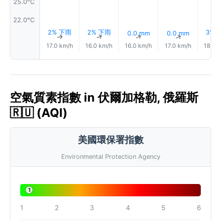
25.0°C
22.0°C
2% 下雨
2% 下雨
3% 
0.0 mm
0.0 mm
↑
↑
↑
↑
17.0 km/h
16.0 km/h
16.0 km/h
17.0 km/h
18.0 
空氣質素指數 in 伏爾加格勒, 俄羅斯
🇷🇺 (AQI)
美國環保署指數
Environmental Protection Agency
1
1
2
3
4
5
6