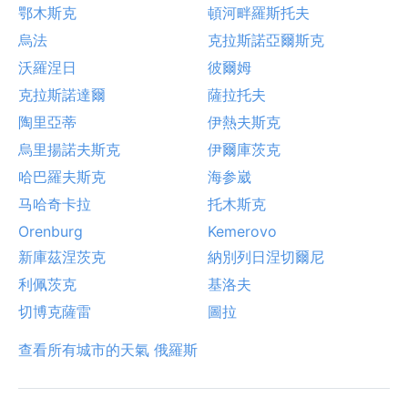
鄂木斯克
頓河畔羅斯托夫
烏法
克拉斯諾亞爾斯克
沃羅涅日
彼爾姆
克拉斯諾達爾
薩拉托夫
陶里亞蒂
伊熱夫斯克
烏里揚諾夫斯克
伊爾庫茨克
哈巴羅夫斯克
海参崴
马哈奇卡拉
托木斯克
Orenburg
Kemerovo
新庫茲涅茨克
納別列日涅切爾尼
利佩茨克
基洛夫
切博克薩雷
圖拉
查看所有城市的天氣 俄羅斯