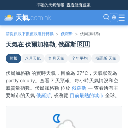
準確的天氣預報
.
查看所有國家
.
☰
天氣.
com.hk
🌐
請提供以下數值以進行轉換
俄羅斯
伏爾加格勒
>
>
天氣在 伏爾加格勒, 俄羅斯 🇷🇺
預報
八月天氣
九月天氣
全年平均
俄羅斯 天氣
伏爾加格勒 的實時天氣，目前為 27°C，天氣狀況為
partly cloudy。查看 7 天預報、每小時天氣情況和空
氣質量指數。伏爾加格勒 位於
俄羅斯
— 查看所有主
要城市的天氣
俄羅斯
, 或瀏覽
目前最熱的城市
全球。