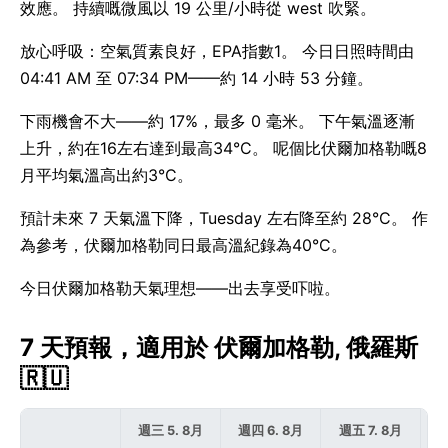
效應。 持續嘅微風以 19 公里/小時從 west 吹緊。
放心呼吸：空氣質素良好，EPA指數1。 今日日照時間由
04:41 AM 至 07:34 PM——約 14 小時 53 分鐘。
下雨機會不大——約 17%，最多 0 毫米。 下午氣溫逐漸
上升，約在16左右達到最高34°C。 呢個比伏爾加格勒嘅8
月平均氣溫高出約3°C。
預計未來 7 天氣溫下降，Tuesday 左右降至約 28°C。 作
為參考，伏爾加格勒同日最高溫紀錄為40°C。
今日伏爾加格勒天氣理想——出去享受吓啦。
7 天預報，適用於 伏爾加格勒, 俄羅斯
🇷🇺
週三 5. 8月
週四 6. 8月
週五 7. 8月
週