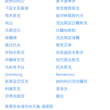
新西伯利亞
葉卡捷琳堡
下諾夫哥羅德
車里雅賓斯克
鄂木斯克
頓河畔羅斯托夫
烏法
克拉斯諾亞爾斯克
沃羅涅日
伏爾加格勒
彼爾姆
克拉斯諾達爾
薩拉托夫
陶里亞蒂
伊熱夫斯克
烏里揚諾夫斯克
伊爾庫茨克
哈巴羅夫斯克
马哈奇卡拉
托木斯克
Orenburg
Kemerovo
新庫茲涅茨克
納別列日涅切爾尼
利佩茨克
基洛夫
切博克薩雷
圖拉
查看所有城市的天氣 俄羅斯