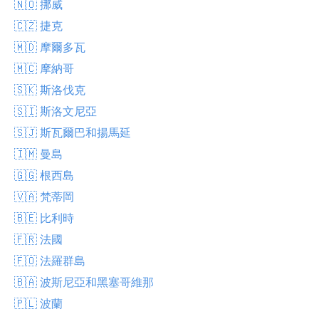
🇳🇴 挪威
🇨🇿 捷克
🇲🇩 摩爾多瓦
🇲🇨 摩納哥
🇸🇰 斯洛伐克
🇸🇮 斯洛文尼亞
🇸🇯 斯瓦爾巴和揚馬延
🇮🇲 曼島
🇬🇬 根西島
🇻🇦 梵蒂岡
🇧🇪 比利時
🇫🇷 法國
🇫🇴 法羅群島
🇧🇦 波斯尼亞和黑塞哥維那
🇵🇱 波蘭