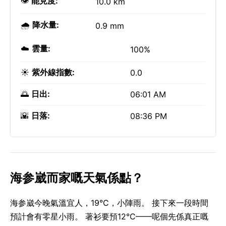
👁️
能見度:
10.0 km
🌧️
降水量:
0.9 mm
☁️
雲量:
100%
☀️
紫外線指數:
0.0
🌅
日出:
06:01 AM
🌇
日落:
08:36 PM
海参崴而家嘅天氣係點？
海参崴今晚氣溫宜人，19°C，小陣雨。 接下來一段時間
預計會有零星小雨。 著衫要預12°C——呢個先係真正嘅