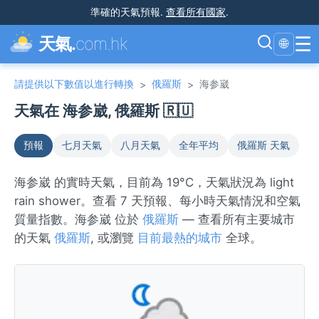
準確的天氣預報
.
查看所有國家
.
☰
天氣.
com.hk
🌐
請提供以下數值以進行轉換
俄羅斯
海参崴
>
>
天氣在 海参崴, 俄羅斯 🇷🇺
預報
七月天氣
八月天氣
全年平均
俄羅斯 天氣
海参崴 的實時天氣，目前為 19°C，天氣狀況為 light
rain shower。查看 7 天預報、每小時天氣情況和空氣
質量指數。海参崴 位於
俄羅斯
— 查看所有主要城市
的天氣
俄羅斯
, 或瀏覽
目前最熱的城市
全球。