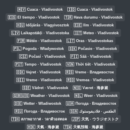
🇲🇾
🇮🇩
Cuaca · Vladivostok
Cuaca · Vladivostok
🇪🇸
🇹🇷
El tiempo · Vladivostok
Hava durumu · Vladivostok
🇭🇺
🇪🇪
Időjárás · Vlagyivosztok
Ilm · Vladivostok
🇱🇻
🇮🇹
Laikapstākļi · Vladivostoka
Meteo · Vladivostok
🇫🇷
🇱🇹
Météo · Vladivostok
Oras · Vladivostokas
🇵🇱
🇸🇰
Pogoda · Władywostok
Počasie · Vladivostok
🇨🇿
🇫🇮
Počasí · Vladivostok
Sää · Vladivostok
🇵🇹
🇻🇳
Tempo · Vladivostok
Thời tiết · Vladivostok
🇩🇰
🇷🇸
Vejret · Vladivostok
Vreme · Владивосток
🇸🇮
🇷🇴
Vreme · Vladivostok
Vremea · Vladivostok
🇸🇪
🇳🇴
Vädret · Vladivostok
Været · 海参崴
🇬🇧🇺🇸
🇳🇱
Weather · Vladivostok
Weer · Vladivostok
🇩🇪
🇺🇦
Wetter · Wladiwostok
Погода · Владивосток
🇷🇺
🇸🇦
Погода · Владивосток
الطقس · فلاديفوستوك
🇹🇭
🇯🇵
สภาพอากาศ · วลาดีวอสตอค
天気 · ウラジオストク
🇭🇰
🇹🇼
天氣 · 海参崴
天氣預報 · 海參崴