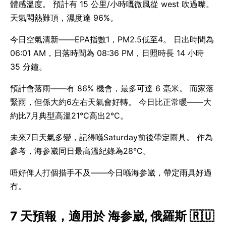
體感溫度。 預計有 15 公里/小時嘅微風從 west 吹過嚟。
天氣悶熱難頂，濕度達 96%。
今日空氣清新——EPA指數1，PM2.5低至4。 日出時間為
06:01 AM，日落時間為 08:36 PM，日照時長 14 小時
35 分鐘。
預計會落雨——有 86% 機會，最多可達 6 毫米。 而家落
緊雨，但係大約6左右天氣會好轉。 今日比正常暖——大
約比7月典型高溫21°C高出2°C。
未來7日天氣多變，記得喺Saturday前後帶定雨具。 作為
參考，海参崴同日最高溫紀錄為28°C。
唔好俾人打個措手不及——今日喺海参崴，帶定雨具好過
冇。
7 天預報，適用於 海参崴, 俄羅斯 🇷🇺