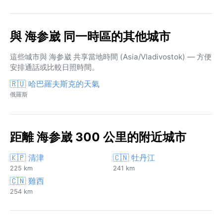
與 海参崴 同一時區的其他城市
這些城市與 海参崴 共享當地時間 (Asia/Vladivostok) — 方便
安排通話或比較日照時間。
🇷🇺 哈巴羅夫斯克的天氣
俄羅斯
距離 海参崴 300 公里的附近城市
🇰🇵 清津
🇨🇳 牡丹江
225 km
241 km
🇨🇳 雞西
254 km