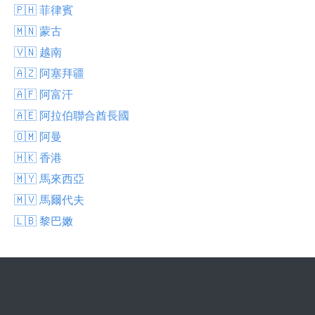
🇵🇭 菲律賓
🇲🇳 蒙古
🇻🇳 越南
🇦🇿 阿塞拜疆
🇦🇫 阿富汗
🇦🇪 阿拉伯聯合酋長國
🇴🇲 阿曼
🇭🇰 香港
🇲🇾 馬來西亞
🇲🇻 馬爾代夫
🇱🇧 黎巴嫩