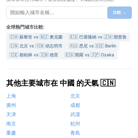
比較 →
全球熱門城市比較:
🇨🇭 蘇黎世 vs 🇳🇿 奧克蘭
🇪🇸 巴塞隆納 vs 🇿🇦 開普敦
🇨🇳 北京 vs 🇻🇳 胡志明市
🇦🇺 悉尼 vs 🇩🇪 Berlin
🇮🇪 都柏林 vs 🇮🇳 德里
🇪🇬 開羅 vs 🇯🇵 Osaka
其他主要城市在 中國 的天氣 🇨🇳
上海
北京
廣州
成都
天津
武漢
南京
杭州
重慶
青島