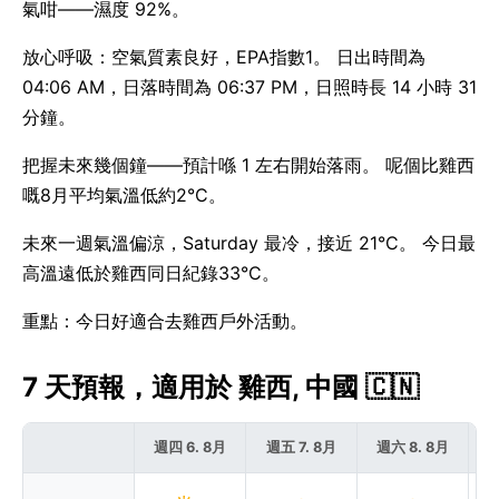
氣咁——濕度 92%。
放心呼吸：空氣質素良好，EPA指數1。 日出時間為
04:06 AM，日落時間為 06:37 PM，日照時長 14 小時 31
分鐘。
把握未來幾個鐘——預計喺 1 左右開始落雨。 呢個比雞西
嘅8月平均氣溫低約2°C。
未來一週氣溫偏涼，Saturday 最冷，接近 21°C。 今日最
高溫遠低於雞西同日紀錄33°C。
重點：今日好適合去雞西戶外活動。
7 天預報，適用於 雞西, 中國 🇨🇳
週四 6. 8月
週五 7. 8月
週六 8. 8月
週