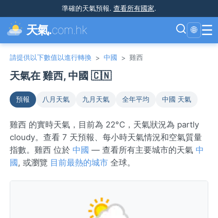
準確的天氣預報
.
查看所有國家
.
☰
天氣.
com.hk
🌐
請提供以下數值以進行轉換
中國
雞西
>
>
天氣在 雞西, 中國 🇨🇳
預報
八月天氣
九月天氣
全年平均
中國 天氣
雞西 的實時天氣，目前為 22°C，天氣狀況為 partly
cloudy。查看 7 天預報、每小時天氣情況和空氣質量
指數。雞西 位於
中國
— 查看所有主要城市的天氣
中
國
, 或瀏覽
目前最熱的城市
全球。