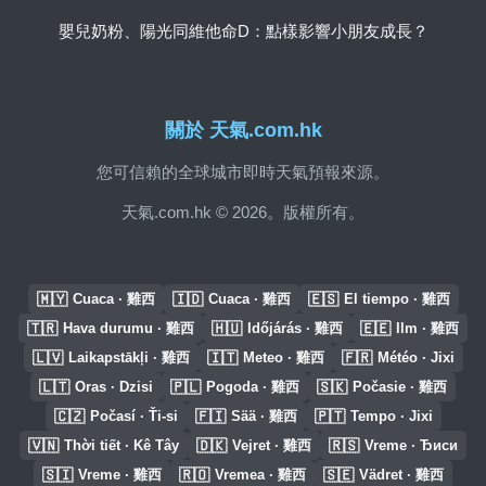
嬰兒奶粉、陽光同維他命D：點樣影響小朋友成長？
關於 天氣.com.hk
您可信賴的全球城市即時天氣預報來源。
天氣.com.hk © 2026。版權所有。
🇲🇾
🇮🇩
🇪🇸
Cuaca · 雞西
Cuaca · 雞西
El tiempo · 雞西
🇹🇷
🇭🇺
🇪🇪
Hava durumu · 雞西
Időjárás · 雞西
Ilm · 雞西
🇱🇻
🇮🇹
🇫🇷
Laikapstākļi · 雞西
Meteo · 雞西
Météo · Jixi
🇱🇹
🇵🇱
🇸🇰
Oras · Dzisi
Pogoda · 雞西
Počasie · 雞西
🇨🇿
🇫🇮
🇵🇹
Počasí · Ťi-si
Sää · 雞西
Tempo · Jixi
🇻🇳
🇩🇰
🇷🇸
Thời tiết · Kê Tây
Vejret · 雞西
Vreme · Ђиси
🇸🇮
🇷🇴
🇸🇪
Vreme · 雞西
Vremea · 雞西
Vädret · 雞西