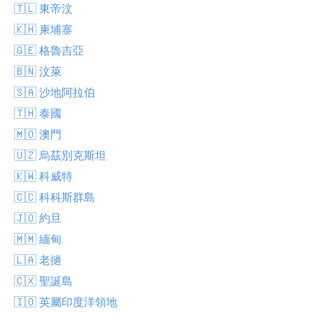
🇹🇱 東帝汶
🇰🇭 柬埔寨
🇬🇪 格魯吉亞
🇧🇳 汶萊
🇸🇦 沙地阿拉伯
🇹🇭 泰國
🇲🇴 澳門
🇺🇿 烏茲別克斯坦
🇰🇼 科威特
🇨🇨 科科斯群島
🇯🇴 約旦
🇲🇲 緬甸
🇱🇦 老撾
🇨🇽 聖誕島
🇮🇴 英屬印度洋領地