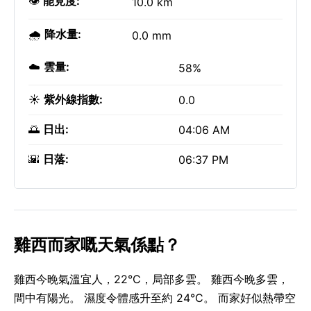
👁️
能見度:
10.0 km
🌧️
降水量:
0.0 mm
☁️
雲量:
58%
☀️
紫外線指數:
0.0
🌅
日出:
04:06 AM
🌇
日落:
06:37 PM
雞西而家嘅天氣係點？
雞西今晚氣溫宜人，22°C，局部多雲。 雞西今晚多雲，
間中有陽光。 濕度令體感升至約 24°C。 而家好似熱帶空