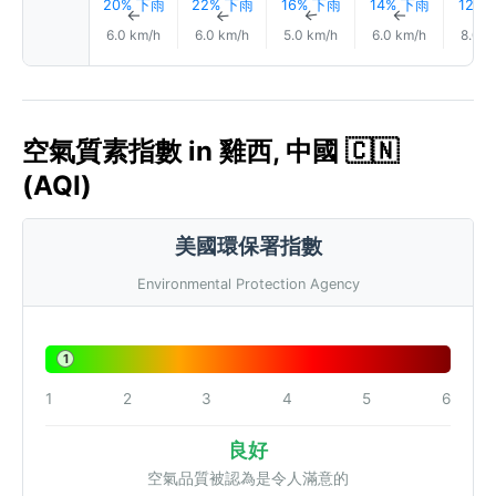
20% 下雨
22% 下雨
16% 下雨
14% 下雨
12%
↑
↑
↑
↑
6.0 km/h
6.0 km/h
5.0 km/h
6.0 km/h
8.0 k
空氣質素指數 in 雞西, 中國 🇨🇳
(AQI)
美國環保署指數
Environmental Protection Agency
1
1
2
3
4
5
6
良好
空氣品質被認為是令人滿意的