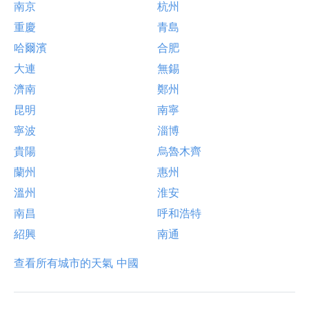
南京
杭州
重慶
青島
哈爾濱
合肥
大連
無錫
濟南
鄭州
昆明
南寧
寧波
淄博
貴陽
烏魯木齊
蘭州
惠州
溫州
淮安
南昌
呼和浩特
紹興
南通
查看所有城市的天氣 中國