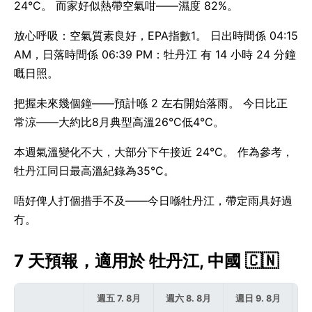
24°C。 而家好似熱帶空氣咁——濕度 82%。
放心呼吸：空氣質素良好，EPA指數1。 日出時間係 04:15
AM，日落時間係 06:39 PM：牡丹江 有 14 小時 24 分鐘
嘅日照。
把握未來幾個鐘——預計喺 2 左右開始落雨。 今日比正
常涼——大約比8月典型高溫26°C低4°C。
本週氣溫變化不大，大部分下午接近 24°C。 作為參考，
牡丹江同日最高溫紀錄為35°C。
唔好俾人打個措手不及——今日喺牡丹江，帶定雨具好過
冇。
7 天預報，適用於 牡丹江, 中國 🇨🇳
週五 7. 8月
週六 8. 8月
週日 9. 8月
週