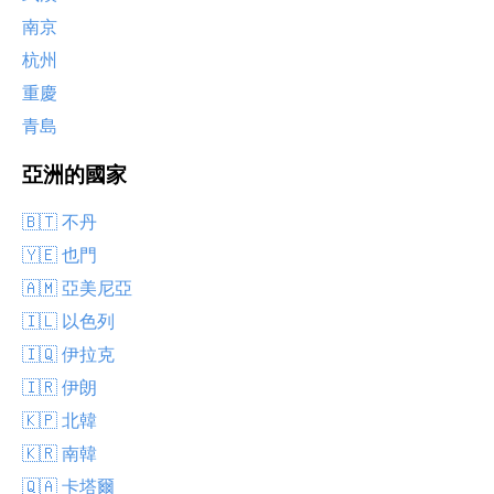
南京
杭州
重慶
青島
亞洲的國家
🇧🇹 不丹
🇾🇪 也門
🇦🇲 亞美尼亞
🇮🇱 以色列
🇮🇶 伊拉克
🇮🇷 伊朗
🇰🇵 北韓
🇰🇷 南韓
🇶🇦 卡塔爾