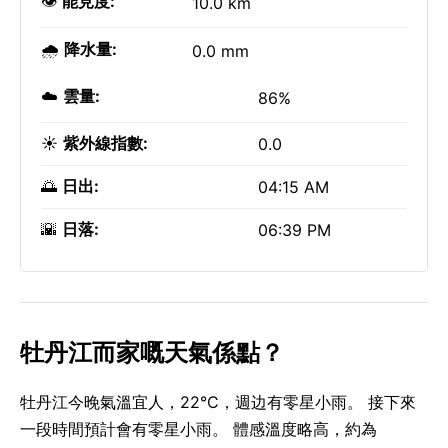
👁️
能見度:
10.0 km
🌧️
降水量:
0.0 mm
☁️
雲量:
86%
☀️
紫外線指數:
0.0
🌅
日出:
04:15 AM
🌇
日落:
06:39 PM
牡丹江而家嘅天氣係點？
牡丹江今晚氣溫宜人，22°C，週边有零星小雨。 接下來
一段時間預計會有零星小雨。 體感溫度略高，約為