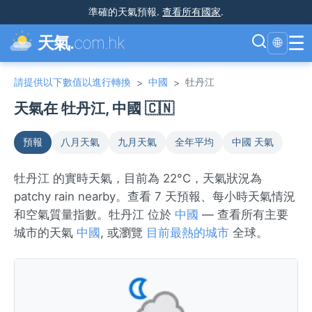
準確的天氣預報
.
查看所有國家
.
☰
天氣.
com.hk
🌐
請提供以下數值以進行轉換
中國
牡丹江
>
>
天氣在 牡丹江, 中國 🇨🇳
預報
八月天氣
九月天氣
全年平均
中國 天氣
牡丹江 的實時天氣，目前為 22°C，天氣狀況為
patchy rain nearby。查看 7 天預報、每小時天氣情況
和空氣質量指數。牡丹江 位於
中國
— 查看所有主要
城市的天氣
中國
, 或瀏覽
目前最熱的城市
全球。