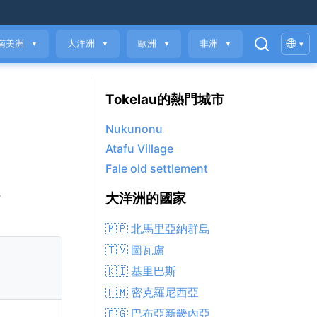
🌐
南美洲
大洋洲
歐洲
非洲
▾
▼
▼
▼
▼
Tokelau的熱門城市
Nukunonu
Atafu Village
Fale old settlement
。
大洋洲的國家
🇲🇵 北馬里亞納群島
🇹🇻 圖瓦盧
🇰🇮 基里巴斯
🇫🇲 密克羅尼西亞
🇵🇬 巴布亞新畿內亞