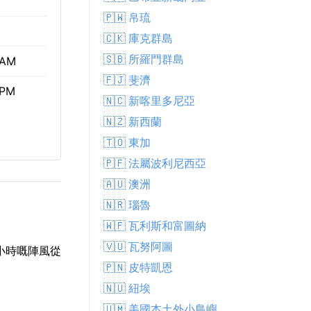
🇵🇼 帛琉
🇨🇰 庫克群島
🇸🇧 所羅門群島
 AM
🇫🇯 斐濟
 PM
🇳🇨 新喀里多尼亞
🇳🇿 新西蘭
🇹🇴 東加
🇵🇫 法屬波利尼西亞
🇦🇺 澳洲
🇳🇷 瑙魯
🇼🇫 瓦利斯和富圖納
🇻🇺 瓦努阿圖
/小時嘅陣風從
🇵🇳 皮特凱恩
🇳🇺 紐埃
🇺🇲 美國本土外小島嶼