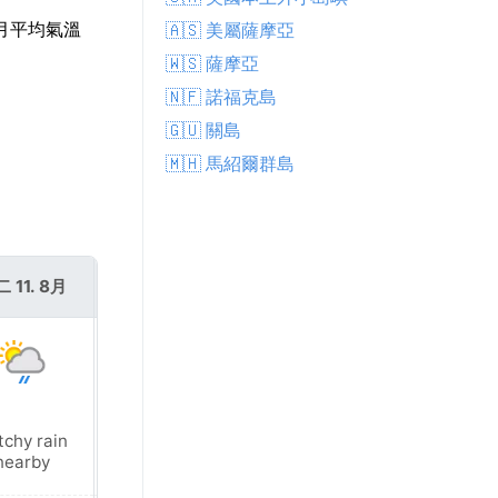
8月平均氣溫
🇦🇸 美屬薩摩亞
🇼🇸 薩摩亞
🇳🇫 諾福克島
🇬🇺 關島
🇲🇭 馬紹爾群島
 11. 8月
週三 12. 8月
tchy rain
Light rain
nearby
shower