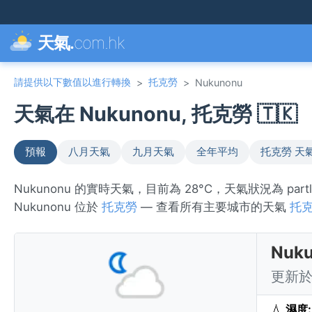
天氣.
com.hk
請提供以下數值以進行轉換
托克勞
>
>
Nukunonu
天氣在 Nukunonu, 托克勞 🇹🇰
預報
八月天氣
九月天氣
全年平均
托克勞 天
Nukunonu 的實時天氣，目前為 28°C，天氣狀況為 pa
Nukunonu 位於
托克勞
— 查看所有主要城市的天氣
托
Nuk
更新於 
💧
濕度: