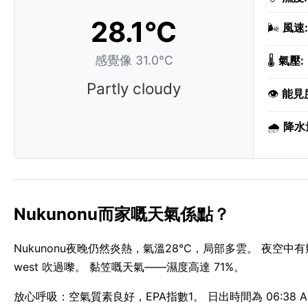
28.1°C
🌬️
風速:
感覺像 31.0°C
🌡️
氣壓:
Partly cloudy
👁️
能見
🌧️
降水
Nukunonu而家嘅天氣係點？
Nukunonu夜晚仍然炎熱，氣溫28°C，局部多雲。 夜空中有
west 吹過嚟。 黏笠嘅天氣——濕度高達 71%。
放心呼吸：空氣質素良好，EPA指數1。 日出時間為 06:38 AM