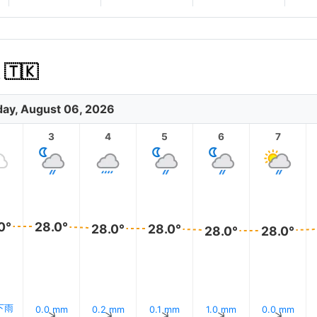
🇹🇰
ay, August 06, 2026
3
4
5
6
7
0°
28.0°
28.0°
28.0°
28.0°
28.0°
 下雨
0.0 mm
0.2 mm
0.1 mm
1.0 mm
0.0 mm
↑
↑
↑
↑
↑
↑