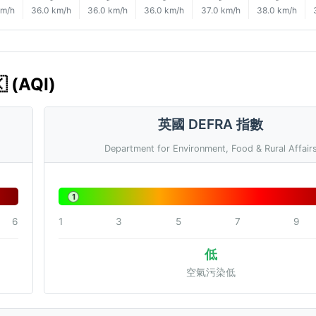
km/h
36.0 km/h
36.0 km/h
36.0 km/h
37.0 km/h
38.0 km/h
 (AQI)
英國 DEFRA 指數
Department for Environment, Food & Rural Affair
1
6
1
3
5
7
9
低
空氣污染低