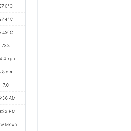
27.6°C
28.1°C
27.4°C
27.8°C
26.9°C
27.6°C
78%
79%
4.4 kph
44.6 kph
3.8 mm
9.5 mm
7.0
7.0
6:36 AM
06:36 AM
6:23 PM
06:23 PM
ew Moon
New Moon