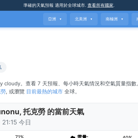
準確的天氣預報
適用於全球城市
.
查看所有國家
.
亞洲
北美洲
南極洲
▼
▼
▼
氣
rtly cloudy。查看 7 天預報、每小時天氣情況和空氣質量指數
克勞
, 或瀏覽
目前最熱的城市
全球。
unonu, 托克勞 的當前天氣
21:15 今日
71%
☁️
雲量:
40%