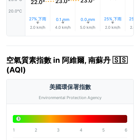
23.0°
23.0°
22.0°
20.0°C
27% 下雨
25% 下雨
25%
0.1 mm
0.0 mm
↑
↑
↑
↑
2.0 km/h
4.0 km/h
5.0 km/h
2.0 km/h
2.0 k
空氣質素指數 in 阿維爾, 南蘇丹 🇸🇸
(AQI)
美國環保署指數
Environmental Protection Agency
1
1
2
3
4
5
6