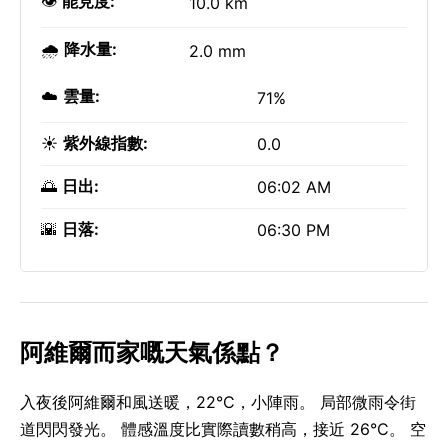
👁️
能見度:
10.0 km
🌧️
降水量:
2.0 mm
☁️
雲量:
71%
☀️
紫外線指數:
0.0
🌅
日出:
06:02 AM
🌇
日落:
06:30 PM
阿維爾而家嘅天氣係點？
入夜後阿維爾和風送暖，22°C，小陣雨。 局部微雨令街
道閃閃發光。 體感溫度比實際讀數稍高，接近 26°C。 空