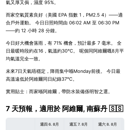
氣又厚又侷，濕度 95%。
而家空氣質素良好（美國 EPA 指數 1，PM2.5 4）——適
合戶外運動。 今日日照時間由 06:02 AM 至 06:30 PM
——約 12 小時 28 分鐘。
今日好大機會落雨，有 71% 機會，預計最多 7 毫米。 全
日最暖時段約在16，氣溫約30°C。 呢個同阿維爾嘅8月平
均氣溫完全一致。
未來7日天氣唔穩定，降雨集中喺Monday前後。 今日最
高溫遠低於阿維爾同日紀錄37°C。
實用貼士：而家喺阿維爾，帶防水裝備係明智之選。
7 天預報，適用於 阿維爾, 南蘇丹 🇸🇸
週四 6. 8月
週五 7. 8月
週六 8. 8月
週