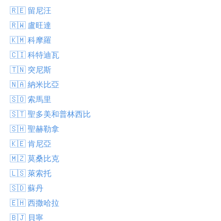
🇷🇪 留尼汪
🇷🇼 盧旺達
🇰🇲 科摩羅
🇨🇮 科特迪瓦
🇹🇳 突尼斯
🇳🇦 納米比亞
🇸🇴 索馬里
🇸🇹 聖多美和普林西比
🇸🇭 聖赫勒拿
🇰🇪 肯尼亞
🇲🇿 莫桑比克
🇱🇸 萊索托
🇸🇩 蘇丹
🇪🇭 西撒哈拉
🇧🇯 貝寧