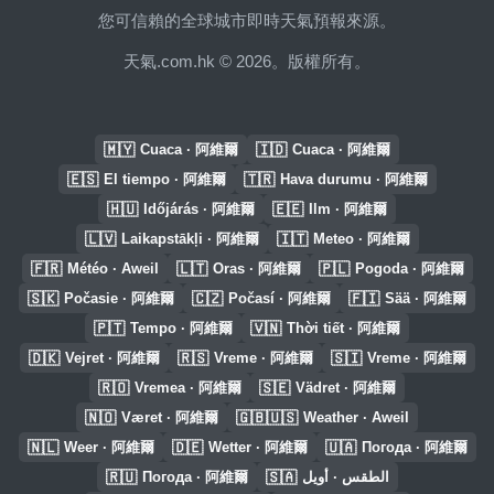
您可信賴的全球城市即時天氣預報來源。
天氣.com.hk © 2026。版權所有。
🇲🇾
🇮🇩
Cuaca · 阿維爾
Cuaca · 阿維爾
🇪🇸
🇹🇷
El tiempo · 阿維爾
Hava durumu · 阿維爾
🇭🇺
🇪🇪
Időjárás · 阿維爾
Ilm · 阿維爾
🇱🇻
🇮🇹
Laikapstākļi · 阿維爾
Meteo · 阿維爾
🇫🇷
🇱🇹
🇵🇱
Météo · Aweil
Oras · 阿維爾
Pogoda · 阿維爾
🇸🇰
🇨🇿
🇫🇮
Počasie · 阿維爾
Počasí · 阿維爾
Sää · 阿維爾
🇵🇹
🇻🇳
Tempo · 阿維爾
Thời tiết · 阿維爾
🇩🇰
🇷🇸
🇸🇮
Vejret · 阿維爾
Vreme · 阿維爾
Vreme · 阿維爾
🇷🇴
🇸🇪
Vremea · 阿維爾
Vädret · 阿維爾
🇳🇴
🇬🇧🇺🇸
Været · 阿維爾
Weather · Aweil
🇳🇱
🇩🇪
🇺🇦
Weer · 阿維爾
Wetter · 阿維爾
Погода · 阿維爾
🇷🇺
🇸🇦
Погода · 阿維爾
الطقس · أويل