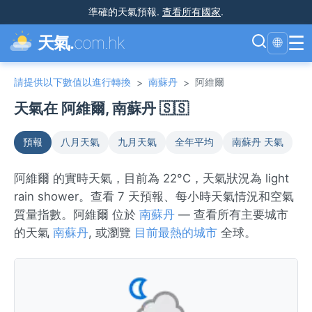
準確的天氣預報
.
查看所有國家
.
☰
天氣.
com.hk
🌐
請提供以下數值以進行轉換
南蘇丹
阿維爾
>
>
天氣在 阿維爾, 南蘇丹 🇸🇸
預報
八月天氣
九月天氣
全年平均
南蘇丹 天氣
阿維爾 的實時天氣，目前為 22°C，天氣狀況為 light
rain shower。查看 7 天預報、每小時天氣情況和空氣
質量指數。阿維爾 位於
南蘇丹
— 查看所有主要城市
的天氣
南蘇丹
, 或瀏覽
目前最熱的城市
全球。