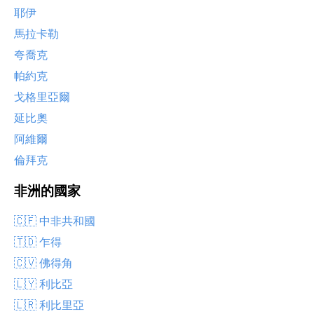
耶伊
馬拉卡勒
夸喬克
帕約克
戈格里亞爾
延比奧
阿維爾
倫拜克
非洲的國家
🇨🇫 中非共和國
🇹🇩 乍得
🇨🇻 佛得角
🇱🇾 利比亞
🇱🇷 利比里亞