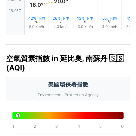
20.0°
18.0°
16.0°C
42% 下雨
26% 下雨
13% 下雨
6% 下雨
4% 
↑
↑
↑
↑
5.0 km/h
4.0 km/h
3.0 km/h
4.0 km/h
5.0 k
空氣質素指數 in 延比奧, 南蘇丹 🇸🇸
(AQI)
美國環保署指數
Environmental Protection Agency
1
1
2
3
4
5
6