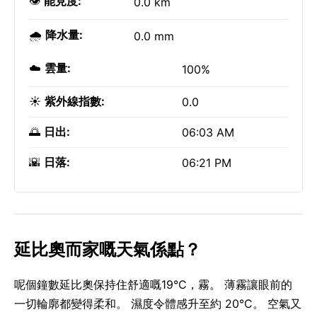
👁️
能見度:
0.0 km
🌧️
降水量:
0.0 mm
☁️
雲量:
100%
☀️
紫外線指數:
0.0
🌅
日出:
06:03 AM
🌇
日落:
06:21 PM
延比奧而家嘅天氣係點？
呢個鐘數延比奧保持住舒適嘅19°C，霧。 薄霧讓眼前的
一切輪廓都變得柔和。 濕度令體感升至約 20°C。 空氣又