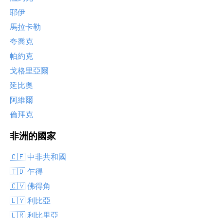
耶伊
馬拉卡勒
夸喬克
帕約克
戈格里亞爾
延比奧
阿維爾
倫拜克
非洲的國家
🇨🇫 中非共和國
🇹🇩 乍得
🇨🇻 佛得角
🇱🇾 利比亞
🇱🇷 利比里亞