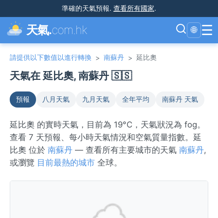
準確的天氣預報
.
查看所有國家
.
☰
天氣.
com.hk
🌐
請提供以下數值以進行轉換
南蘇丹
延比奧
>
>
天氣在 延比奧, 南蘇丹 🇸🇸
預報
八月天氣
九月天氣
全年平均
南蘇丹 天氣
延比奧 的實時天氣，目前為 19°C，天氣狀況為 fog。
查看 7 天預報、每小時天氣情況和空氣質量指數。延
比奧 位於
南蘇丹
— 查看所有主要城市的天氣
南蘇丹
,
或瀏覽
目前最熱的城市
全球。