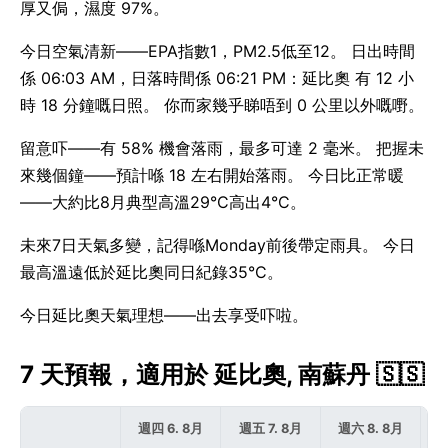
厚又侷，濕度 97%。
今日空氣清新——EPA指數1，PM2.5低至12。 日出時間
係 06:03 AM，日落時間係 06:21 PM：延比奧 有 12 小
時 18 分鐘嘅日照。 你而家幾乎睇唔到 0 公里以外嘅嘢。
留意吓——有 58% 機會落雨，最多可達 2 毫米。 把握未
來幾個鐘——預計喺 18 左右開始落雨。 今日比正常暖
——大約比8月典型高溫29°C高出4°C。
未來7日天氣多變，記得喺Monday前後帶定雨具。 今日
最高溫遠低於延比奧同日紀錄35°C。
今日延比奧天氣理想——出去享受吓啦。
7 天預報，適用於 延比奧, 南蘇丹 🇸🇸
週四 6. 8月
週五 7. 8月
週六 8. 8月
週