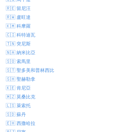
🇷🇪 留尼汪
🇷🇼 盧旺達
🇰🇲 科摩羅
🇨🇮 科特迪瓦
🇹🇳 突尼斯
🇳🇦 納米比亞
🇸🇴 索馬里
🇸🇹 聖多美和普林西比
🇸🇭 聖赫勒拿
🇰🇪 肯尼亞
🇲🇿 莫桑比克
🇱🇸 萊索托
🇸🇩 蘇丹
🇪🇭 西撒哈拉
🇧🇯 貝寧