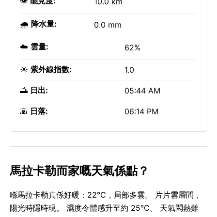
👁️
能見度:
10.0 km
🌧️
降水量:
0.0 mm
☁️
雲量:
62%
☀️
紫外線指數:
1.0
🌅
日出:
05:44 AM
🌇
日落:
06:14 PM
馬拉卡勒而家嘅天氣係點？
喺馬拉卡勒真係好暖：22°C，局部多雲。 片片雲層間，
陽光時隱時現。 濕度令體感升至約 25°C。 天氣悶熱難