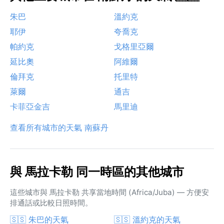
朱巴
溫約克
耶伊
夸喬克
帕約克
戈格里亞爾
延比奧
阿維爾
倫拜克
托里特
萊爾
通吉
卡菲亞金吉
馬里迪
查看所有城市的天氣 南蘇丹
與 馬拉卡勒 同一時區的其他城市
這些城市與 馬拉卡勒 共享當地時間 (Africa/Juba) — 方便安
排通話或比較日照時間。
🇸🇸 朱巴的天氣
🇸🇸 溫約克的天氣