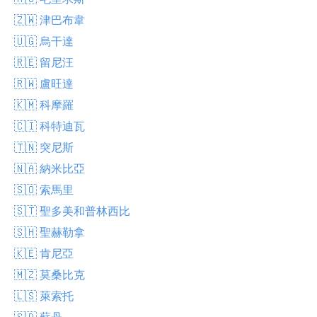
🇿🇼 津巴布韋
🇺🇬 烏干達
🇷🇪 留尼汪
🇷🇼 盧旺達
🇰🇲 科摩羅
🇨🇮 科特迪瓦
🇹🇳 突尼斯
🇳🇦 納米比亞
🇸🇴 索馬里
🇸🇹 聖多美和普林西比
🇸🇭 聖赫勒拿
🇰🇪 肯尼亞
🇲🇿 莫桑比克
🇱🇸 萊索托
🇸🇩 蘇丹