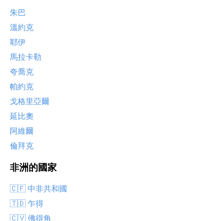
朱巴
溫約克
耶伊
馬拉卡勒
夸喬克
帕約克
戈格里亞爾
延比奧
阿維爾
倫拜克
非洲的國家
🇨🇫 中非共和國
🇹🇩 乍得
🇨🇻 佛得角