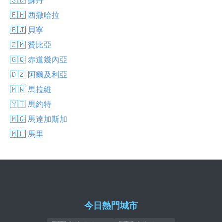
🇪🇭 西撒哈拉
🇧🇯 貝寧
🇿🇲 贊比亞
🇬🇶 赤道幾內亞
🇩🇿 阿爾及利亞
🇲🇼 馬拉維
🇾🇹 馬約特
🇲🇬 馬達加斯加
🇲🇱 馬里
今日熱門城市