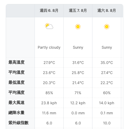
週四 6. 8月
週五 7. 8月
週六 8. 8月
週
Partly cloudy
Sunny
Sunny
Pa
最高溫度
27.9°C
31.6°C
35.0°C
平均溫度
23.6°C
25.8°C
27.4°C
最低溫度
20.3°C
21.4°C
22.2°C
平均濕度
85%
71%
60%
最大風速
23.8 kph
12.2 kph
14.0 kph
總降水量
11.6 mm
0.0 mm
0.1 mm
紫外線指數
6.0
6.0
10.0