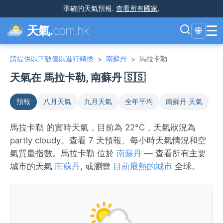
準確的天氣預報
.
查看所有國家
.
☰
天氣.
com.hk
🌐
請提供以下數值以進行轉換
南蘇丹
馬拉卡勒
>
>
天氣在 馬拉卡勒, 南蘇丹 🇸🇸
預報
八月天氣
九月天氣
全年平均
南蘇丹 天氣
馬拉卡勒 的實時天氣，目前為 22°C，天氣狀況為
partly cloudy。查看 7 天預報、每小時天氣情況和空
氣質量指數。馬拉卡勒 位於
南蘇丹
— 查看所有主要
城市的天氣
南蘇丹
, 或瀏覽
目前最熱的城市
全球。