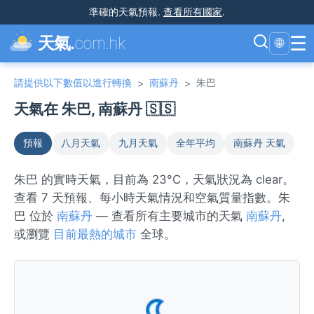
準確的天氣預報
.
查看所有國家
.
☰
天氣.
com.hk
🌐
請提供以下數值以進行轉換
南蘇丹
朱巴
>
>
天氣在 朱巴, 南蘇丹 🇸🇸
預報
八月天氣
九月天氣
全年平均
南蘇丹 天氣
朱巴 的實時天氣，目前為 23°C，天氣狀況為 clear。
查看 7 天預報、每小時天氣情況和空氣質量指數。朱
巴 位於
南蘇丹
— 查看所有主要城市的天氣
南蘇丹
,
或瀏覽
目前最熱的城市
全球。