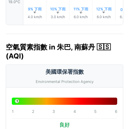
19.0°C
9% 下雨
10% 下雨
11% 下雨
12% 下雨
0.0
↑
↑
↑
↑
4.0 km/h
3.0 km/h
6.0 km/h
6.0 km/h
6.0 k
空氣質素指數 in 朱巴, 南蘇丹 🇸🇸
(AQI)
美國環保署指數
Environmental Protection Agency
1
1
2
3
4
5
6
良好