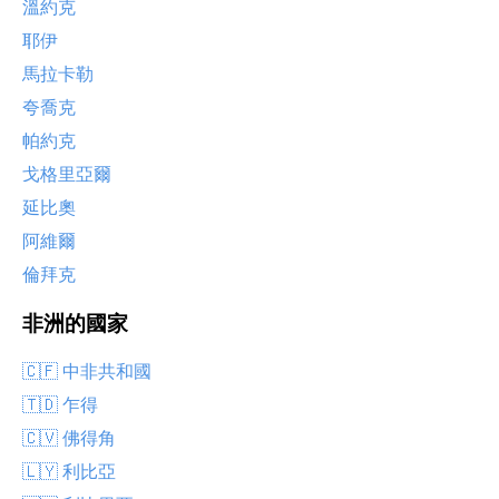
溫約克
耶伊
馬拉卡勒
夸喬克
帕約克
戈格里亞爾
延比奧
阿維爾
倫拜克
非洲的國家
🇨🇫 中非共和國
🇹🇩 乍得
🇨🇻 佛得角
🇱🇾 利比亞