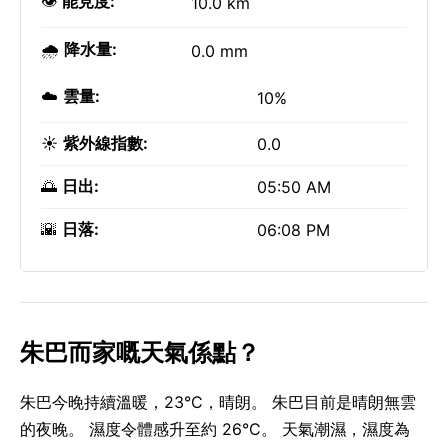
👁️
能見度:
10.0 km
🌧️
降水量:
0.0 mm
☁️
雲量:
10%
☀️
紫外線指數:
0.0
🌅
日出:
05:50 AM
🌇
日落:
06:08 PM
朱巴而家嘅天氣係點？
朱巴今晚持續溫暖，23°C，晴朗。 朱巴目前是晴朗無雲
的夜晚。 濕度令體感升至約 26°C。 天氣潮濕，濕度為