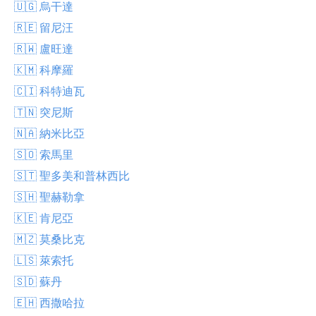
🇺🇬 烏干達
🇷🇪 留尼汪
🇷🇼 盧旺達
🇰🇲 科摩羅
🇨🇮 科特迪瓦
🇹🇳 突尼斯
🇳🇦 納米比亞
🇸🇴 索馬里
🇸🇹 聖多美和普林西比
🇸🇭 聖赫勒拿
🇰🇪 肯尼亞
🇲🇿 莫桑比克
🇱🇸 萊索托
🇸🇩 蘇丹
🇪🇭 西撒哈拉