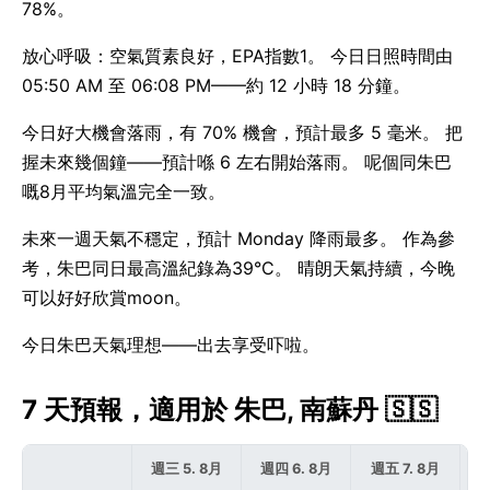
78%。
放心呼吸：空氣質素良好，EPA指數1。 今日日照時間由
05:50 AM 至 06:08 PM——約 12 小時 18 分鐘。
今日好大機會落雨，有 70% 機會，預計最多 5 毫米。 把
握未來幾個鐘——預計喺 6 左右開始落雨。 呢個同朱巴
嘅8月平均氣溫完全一致。
未來一週天氣不穩定，預計 Monday 降雨最多。 作為參
考，朱巴同日最高溫紀錄為39°C。 晴朗天氣持續，今晚
可以好好欣賞moon。
今日朱巴天氣理想——出去享受吓啦。
7 天預報，適用於 朱巴, 南蘇丹 🇸🇸
週三 5. 8月
週四 6. 8月
週五 7. 8月
週