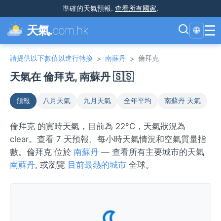
準確的天氣預報
.
查看所有國家
.
☰
天氣.
com.hk
🌐
請提供以下數值以進行轉換
南蘇丹
倫拜克
>
>
天氣在 倫拜克, 南蘇丹 🇸🇸
預報
八月天氣
九月天氣
全年平均
南蘇丹 天氣
倫拜克 的實時天氣，目前為 22°C，天氣狀況為
clear。查看 7 天預報、每小時天氣情況和空氣質量指
數。倫拜克 位於
南蘇丹
— 查看所有主要城市的天氣
南蘇丹
, 或瀏覽
目前最熱的城市
全球。