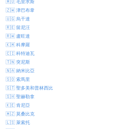
🇲🇺 毛里求斯
🇿🇼 津巴布韋
🇺🇬 烏干達
🇷🇪 留尼汪
🇷🇼 盧旺達
🇰🇲 科摩羅
🇨🇮 科特迪瓦
🇹🇳 突尼斯
🇳🇦 納米比亞
🇸🇴 索馬里
🇸🇹 聖多美和普林西比
🇸🇭 聖赫勒拿
🇰🇪 肯尼亞
🇲🇿 莫桑比克
🇱🇸 萊索托