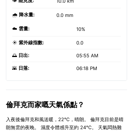
👁️
能見度:
10.0 km
🌧️
降水量:
0.0 mm
☁️
雲量:
10%
☀️
紫外線指數:
0.0
🌅
日出:
05:55 AM
🌇
日落:
06:18 PM
倫拜克而家嘅天氣係點？
入夜後倫拜克和風送暖，22°C，晴朗。 倫拜克目前是晴
朗無雲的夜晚。 濕度令體感升至約 24°C。 天氣悶熱難