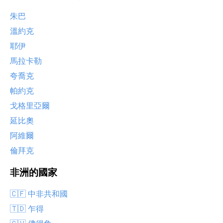
朱巴
溫約克
耶伊
馬拉卡勒
夸喬克
帕約克
戈格里亞爾
延比奧
阿維爾
倫拜克
非洲的國家
🇨🇫 中非共和國
🇹🇩 乍得