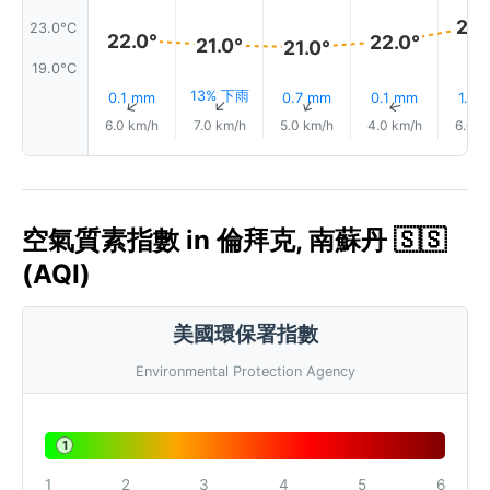
23.
23.0°C
22.0°
22.0°
21.0°
21.0°
19.0°C
13% 下雨
0.1 mm
0.7 mm
0.1 mm
1.2 
↑
↑
↑
↑
6.0 km/h
7.0 km/h
5.0 km/h
4.0 km/h
6.0 k
空氣質素指數 in 倫拜克, 南蘇丹 🇸🇸
(AQI)
美國環保署指數
Environmental Protection Agency
1
1
2
3
4
5
6