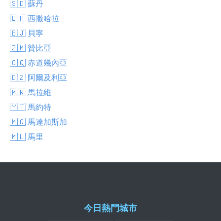
🇸🇩 蘇丹
🇪🇭 西撒哈拉
🇧🇯 貝寧
🇿🇲 贊比亞
🇬🇶 赤道幾內亞
🇩🇿 阿爾及利亞
🇲🇼 馬拉維
🇾🇹 馬約特
🇲🇬 馬達加斯加
🇲🇱 馬里
今日熱門城市