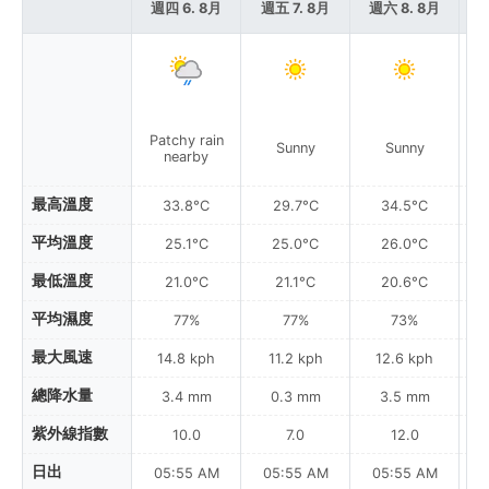
週四 6. 8月
週五 7. 8月
週六 8. 8月
週
Patchy rain
P
Sunny
Sunny
nearby
最高溫度
33.8°C
29.7°C
34.5°C
平均溫度
25.1°C
25.0°C
26.0°C
最低溫度
21.0°C
21.1°C
20.6°C
平均濕度
77%
77%
73%
最大風速
14.8 kph
11.2 kph
12.6 kph
總降水量
3.4 mm
0.3 mm
3.5 mm
紫外線指數
10.0
7.0
12.0
日出
05:55 AM
05:55 AM
05:55 AM
0