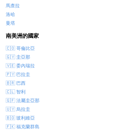
馬查拉
洛哈
曼塔
南美洲的國家
🇨🇴 哥倫比亞
🇬🇾 圭亞那
🇻🇪 委內瑞拉
🇵🇾 巴拉圭
🇧🇷 巴西
🇨🇱 智利
🇬🇫 法屬圭亞那
🇺🇾 烏拉圭
🇧🇴 玻利維亞
🇫🇰 福克蘭群島