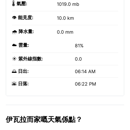
🌡️
氣壓:
1019.0 mb
👁️
能見度:
10.0 km
🌧️
降水量:
0.0 mm
☁️
雲量:
81%
☀️
紫外線指數:
0.0
🌅
日出:
06:14 AM
🌇
日落:
06:22 PM
伊瓦拉而家嘅天氣係點？