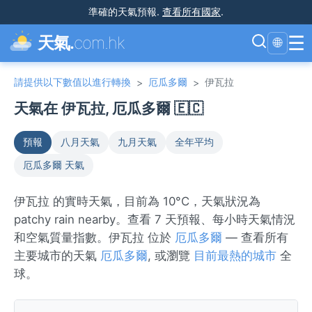
準確的天氣預報
.
查看所有國家
.
☰
天氣.
com.hk
🌐
請提供以下數值以進行轉換
厄瓜多爾
伊瓦拉
>
>
天氣在 伊瓦拉, 厄瓜多爾 🇪🇨
預報
八月天氣
九月天氣
全年平均
厄瓜多爾 天氣
伊瓦拉 的實時天氣，目前為 10°C，天氣狀況為
patchy rain nearby。查看 7 天預報、每小時天氣情況
和空氣質量指數。伊瓦拉 位於
厄瓜多爾
— 查看所有
主要城市的天氣
厄瓜多爾
, 或瀏覽
目前最熱的城市
全
球。