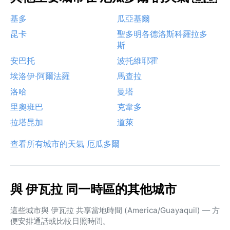
基多
瓜亞基爾
昆卡
聖多明各德洛斯科羅拉多
斯
安巴托
波托維耶霍
埃洛伊·阿爾法羅
馬查拉
洛哈
曼塔
里奧班巴
克韋多
拉塔昆加
道萊
查看所有城市的天氣 厄瓜多爾
與 伊瓦拉 同一時區的其他城市
這些城市與 伊瓦拉 共享當地時間 (America/Guayaquil) — 方
便安排通話或比較日照時間。