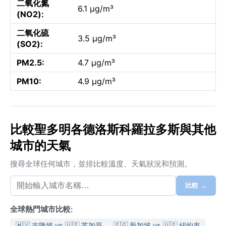
二氧化氮
6.1 µg/m³
(NO2):
二氧化硫
3.5 µg/m³
(SO2):
PM2.5:
4.7 µg/m³
PM10:
4.9 µg/m³
比較聖多明各德洛斯科羅拉多斯與其他
城市的天氣
搜尋全球任何城市，並排比較溫度、天氣狀況和預測。
比較 →
全球熱門城市比較:
🇲🇾 吉隆坡 vs 🇺🇸 芝加哥
🇸🇬 新加坡 vs 🇺🇸 紐約市