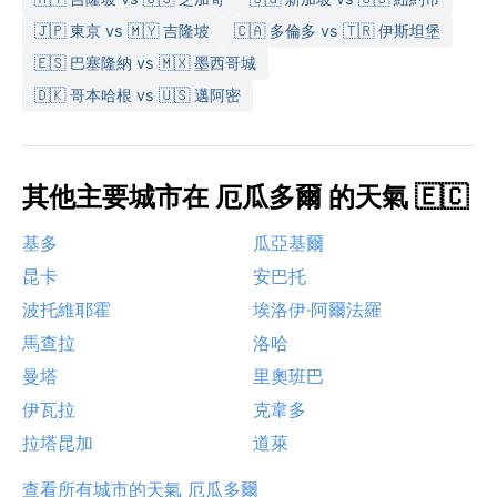
🇯🇵 東京 vs 🇲🇾 吉隆坡
🇨🇦 多倫多 vs 🇹🇷 伊斯坦堡
🇪🇸 巴塞隆納 vs 🇲🇽 墨西哥城
🇩🇰 哥本哈根 vs 🇺🇸 邁阿密
其他主要城市在 厄瓜多爾 的天氣 🇪🇨
基多
瓜亞基爾
昆卡
安巴托
波托維耶霍
埃洛伊·阿爾法羅
馬查拉
洛哈
曼塔
里奧班巴
伊瓦拉
克韋多
拉塔昆加
道萊
查看所有城市的天氣 厄瓜多爾