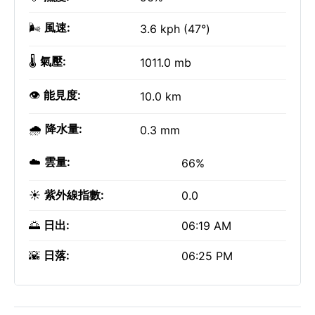
🌬️
風速:
3.6 kph (47°)
🌡️
氣壓:
1011.0 mb
👁️
能見度:
10.0 km
🌧️
降水量:
0.3 mm
☁️
雲量:
66%
☀️
紫外線指數:
0.0
🌅
日出:
06:19 AM
🌇
日落:
06:25 PM