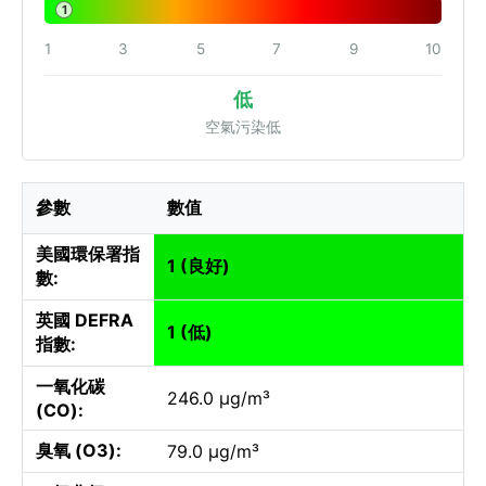
1
1
3
5
7
9
10
低
空氣污染低
參數
數值
美國環保署指
1 (良好)
數:
英國 DEFRA
1 (低)
指數:
一氧化碳
246.0 µg/m³
(CO):
臭氧 (O3):
79.0 µg/m³