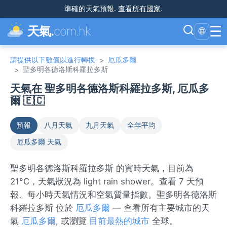
準確的天氣預報
.
查看所有國家
.
☰
天氣.
com.hk
🌐
請提供以下數值以進行轉換
厄瓜多爾
>
聖多明各德洛斯科羅拉多斯
>
天氣在 聖多明各德洛斯科羅拉多斯, 厄瓜多
爾 🇪🇨
預報
八月天氣
九月天氣
全年平均
厄瓜多爾 天氣
聖多明各德洛斯科羅拉多斯 的實時天氣，目前為
21°C，天氣狀況為 light rain shower。查看 7 天預
報、每小時天氣情況和空氣質量指數。聖多明各德洛斯
科羅拉多斯 位於
厄瓜多爾
— 查看所有主要城市的天
氣
厄瓜多爾
, 或瀏覽
目前最熱的城市
全球。