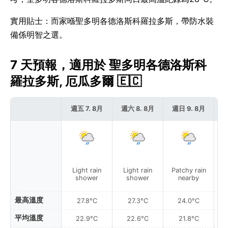
實用貼士：而家喺聖多明各德洛斯科羅拉多斯，帶防水裝
備係明智之選。
7 天預報，適用於 聖多明各德洛斯科
羅拉多斯, 厄瓜多爾 🇪🇨
週五 7. 8月
週六 8. 8月
週日 9. 8月
週
Light rain
Light rain
Patchy rain
P
shower
shower
nearby
最高溫度
27.8°C
27.3°C
24.0°C
平均溫度
22.9°C
22.6°C
21.8°C