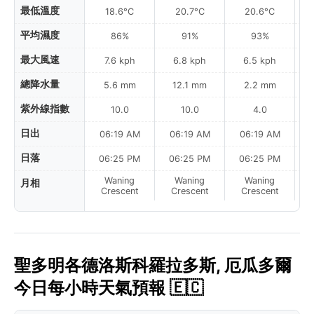
最低溫度
18.6°C
20.7°C
20.6°C
平均濕度
86%
91%
93%
最大風速
7.6 kph
6.8 kph
6.5 kph
總降水量
5.6 mm
12.1 mm
2.2 mm
紫外線指數
10.0
10.0
4.0
日出
06:19 AM
06:19 AM
06:19 AM
日落
06:25 PM
06:25 PM
06:25 PM
Waning
Waning
Waning
月相
N
Crescent
Crescent
Crescent
聖多明各德洛斯科羅拉多斯, 厄瓜多爾
今日每小時天氣預報 🇪🇨