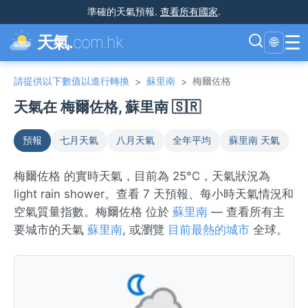
準確的天氣預報
.
查看所有國家
.
☰
天氣.
com.hk
🌐
請提供以下數值以進行轉換
蘇里南
梅爾佐格
>
>
天氣在 梅爾佐格, 蘇里南 🇸🇷
預報
七月天氣
八月天氣
全年平均
蘇里南 天氣
梅爾佐格 的實時天氣，目前為 25°C，天氣狀況為
light rain shower。查看 7 天預報、每小時天氣情況和
空氣質量指數。梅爾佐格 位於
蘇里南
— 查看所有主
要城市的天氣
蘇里南
, 或瀏覽
目前最熱的城市
全球。