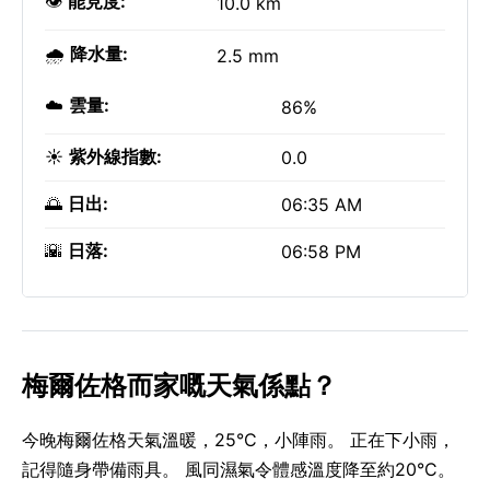
👁️
能見度:
10.0 km
🌧️
降水量:
2.5 mm
☁️
雲量:
86%
☀️
紫外線指數:
0.0
🌅
日出:
06:35 AM
🌇
日落:
06:58 PM
梅爾佐格而家嘅天氣係點？
今晚梅爾佐格天氣溫暖，25°C，小陣雨。 正在下小雨，
記得隨身帶備雨具。 風同濕氣令體感溫度降至約20°C。