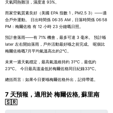
天氣悶熱難頂，濕度達 93%。
而家空氣質素良好（美國 EPA 指數 1，PM2.5 3）——適
合戶外運動。 日出時間係 06:35 AM，日落時間係 06:58
PM：梅爾佐格 有 12 小時 23 分鐘嘅日照。
預計會落雨——有 71% 機會，最多可達 3 毫米。 預計喺
later 左右開始落雨，戶外活動最好喺之前完成。 呢個比
梅爾佐格嘅7月平均氣溫高出約2°C。
未來一週天氣穩定，最高氣溫維持約 31°C，最低約
23°C。 今日最高溫遠低於梅爾佐格同日紀錄33°C。
總括而言：如果今日要喺梅爾佐格外出，記得帶遮。
7 天預報，適用於 梅爾佐格, 蘇里南
🇸🇷