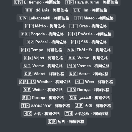
🇪🇸
🇹🇷
El tiempo · 梅爾佐格
Hava durumu · 梅爾佐格
🇭🇺
🇪🇪
Időjárás · 梅爾佐格
Ilm · 梅爾佐格
🇱🇻
🇮🇹
Laikapstākļi · 梅爾佐格
Meteo · 梅爾佐格
🇫🇷
🇱🇹
Météo · 梅爾佐格
Oras · 梅爾佐格
🇵🇱
🇸🇰
Pogoda · 梅爾佐格
Počasie · 梅爾佐格
🇨🇿
🇫🇮
Počasí · 梅爾佐格
Sää · 梅爾佐格
🇵🇹
🇻🇳
Tempo · 梅爾佐格
Thời tiết · 梅爾佐格
🇩🇰
🇷🇸
Vejret · 梅爾佐格
Vreme · 梅爾佐格
🇸🇮
🇷🇴
Vreme · 梅爾佐格
Vremea · 梅爾佐格
🇸🇪
🇳🇴
Vädret · 梅爾佐格
Været · 梅爾佐格
🇬🇧🇺🇸
🇳🇱
Weather · 梅爾佐格
Weer · 梅爾佐格
🇩🇪
🇺🇦
Wetter · 梅爾佐格
Погода · 梅爾佐格
🇷🇺
🇸🇦
Погода · 梅爾佐格
الطقس · 梅爾佐格
🇹🇭
🇯🇵
สภาพอากาศ · 梅爾佐格
天気 · 梅爾佐格
🇭🇰
🇹🇼
天氣 · 梅爾佐格
天氣預報 · 梅爾佐赫
🇰🇷
날씨 · 梅爾佐格