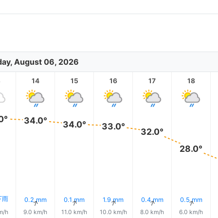
ay, August 06, 2026
3
14
15
16
17
18
0°
34.0°
34.0°
33.0°
32.0°
28.0°
下雨
0.2 mm
0.1 mm
1.9 mm
0.4 mm
0.5 mm
↑
↑
↑
↑
↑
↑
m/h
9.0 km/h
11.0 km/h
10.0 km/h
8.0 km/h
6.0 km/h