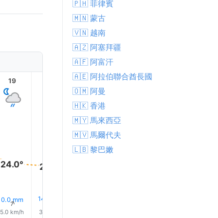
🇵🇭 菲律賓
🇲🇳 蒙古
🇻🇳 越南
🇦🇿 阿塞拜疆
🇦🇫 阿富汗
🇦🇪 阿拉伯聯合酋長國
19
20
21
22
23
🇴🇲 阿曼
🇭🇰 香港
🇲🇾 馬來西亞
🇲🇻 馬爾代夫
🇱🇧 黎巴嫩
24.0°
24.0°
23.0°
23.0°
23.0°
22.0°
14% 下雨
16% 下雨
18% 下雨
14% 下雨
15% 下
0.0 mm
↑
↑
↑
↑
↑
↑
5.0 km/h
3.0 km/h
3.0 km/h
4.0 km/h
3.0 km/h
4.0 km/