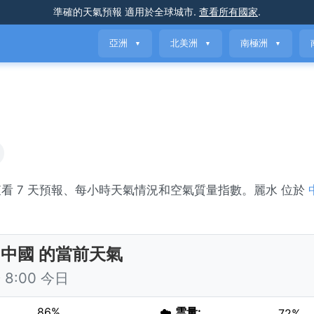
準確的天氣預報
適用於全球城市
.
查看所有國家
.
亞洲
北美洲
南極洲
▼
▼
▼
y。查看 7 天預報、每小時天氣情況和空氣質量指數。麗水 位於
。
 中國 的當前天氣
8:00 今日
86%
☁️
雲量:
72%