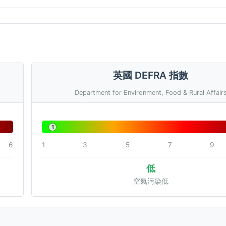
英國 DEFRA 指數
Department for Environment, Food & Rural Affair
1
6
1
3
5
7
9
低
空氣污染低