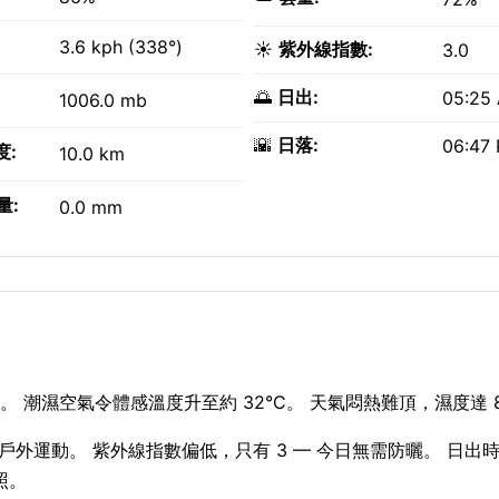
3.6 kph (338°)
☀️
紫外線指數:
3.0
🌅
日出:
05:25
1006.0 mb
🌇
日落:
06:47
度:
10.0 km
量:
0.0 mm
 潮濕空氣令體感溫度升至約 32°C。 天氣悶熱難頂，濕度達 
合戶外運動。 紫外線指數偏低，只有 3 — 今日無需防曬。 日出時間
日照。