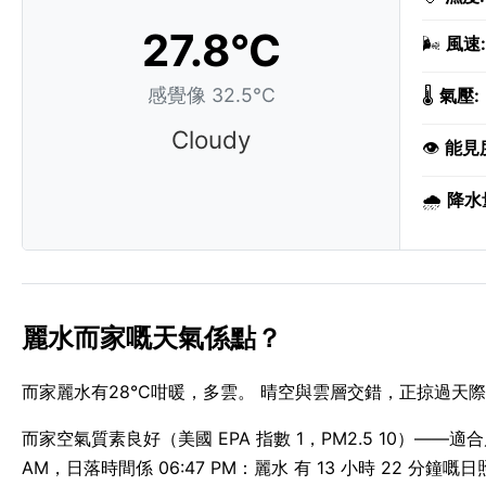
27.8°C
🌬️
風速:
感覺像 32.5°C
🌡️
氣壓:
Cloudy
👁️
能見
🌧️
降水
麗水而家嘅天氣係點？
而家麗水有28°C咁暖，多雲。 晴空與雲層交錯，正掠過天際。
而家空氣質素良好（美國 EPA 指數 1，PM2.5 10）——適
AM，日落時間係 06:47 PM：麗水 有 13 小時 22 分鐘嘅