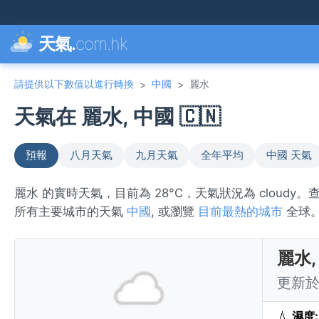
天氣.
com.hk
請提供以下數值以進行轉換
中國
麗水
>
>
天氣在 麗水, 中國 🇨🇳
預報
八月天氣
九月天氣
全年平均
中國 天氣
麗水 的實時天氣，目前為 28°C，天氣狀況為 cloud
所有主要城市的天氣
中國
, 或瀏覽
目前最熱的城市
全球
麗水,
更新於 
💧
濕度: