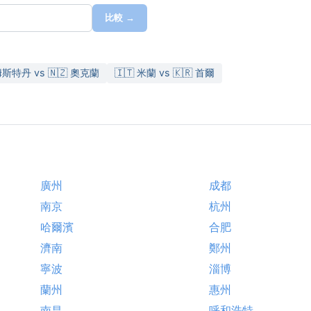
比較 →
姆斯特丹 vs 🇳🇿 奧克蘭
🇮🇹 米蘭 vs 🇰🇷 首爾
廣州
成都
南京
杭州
哈爾濱
合肥
濟南
鄭州
寧波
淄博
蘭州
惠州
南昌
呼和浩特