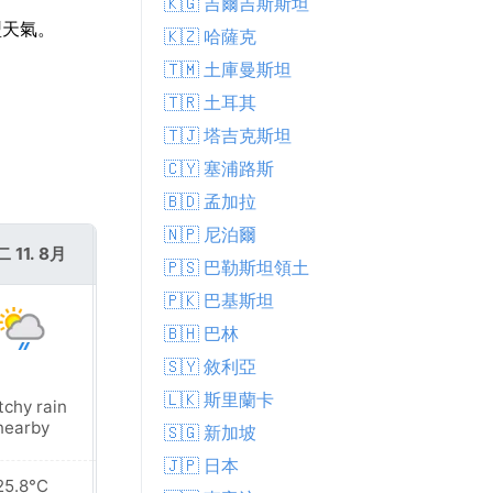
🇰🇬 吉爾吉斯斯坦
型天氣。
🇰🇿 哈薩克
🇹🇲 土庫曼斯坦
🇹🇷 土耳其
🇹🇯 塔吉克斯坦
🇨🇾 塞浦路斯
🇧🇩 孟加拉
🇳🇵 尼泊爾
 11. 8月
週三 12. 8月
🇵🇸 巴勒斯坦領土
🇵🇰 巴基斯坦
🇧🇭 巴林
🇸🇾 敘利亞
🇱🇰 斯里蘭卡
tchy rain
Mist
nearby
🇸🇬 新加坡
🇯🇵 日本
25.8°C
25.2°C