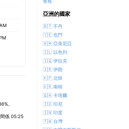
青島
亞洲的國家
 AM
🇧🇹 不丹
🇾🇪 也門
 PM
🇦🇲 亞美尼亞
🇮🇱 以色列
🇮🇶 伊拉克
🇮🇷 伊朗
🇰🇵 北韓
🇰🇷 南韓
🇶🇦 卡塔爾
🇮🇩 印尼
86%。
🇮🇳 印度
係 05:25
🇹🇼 台灣