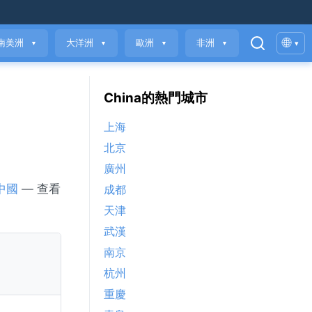
🌐
南美洲
大洋洲
歐洲
非洲
▾
▼
▼
▼
▼
China的熱門城市
上海
北京
廣州
中國
— 查看
成都
天津
武漢
南京
杭州
重慶