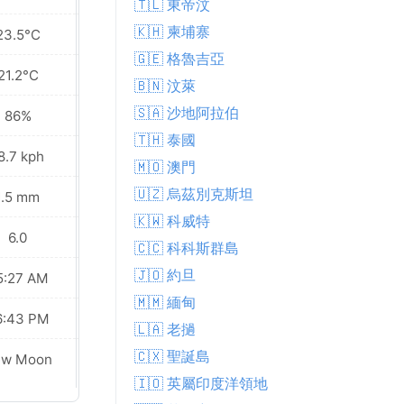
🇹🇱 東帝汶
🇰🇭 柬埔寨
23.5°C
22.7°C
🇬🇪 格魯吉亞
21.2°C
21.2°C
🇧🇳 汶萊
🇸🇦 沙地阿拉伯
86%
95%
🇹🇭 泰國
8.7 kph
5.4 kph
🇲🇴 澳門
🇺🇿 烏茲別克斯坦
1.5 mm
0.7 mm
🇰🇼 科威特
6.0
6.0
🇨🇨 科科斯群島
🇯🇴 約旦
5:27 AM
05:28 AM
🇲🇲 緬甸
6:43 PM
06:42 PM
🇱🇦 老撾
🇨🇽 聖誕島
ew Moon
New Moon
🇮🇴 英屬印度洋領地