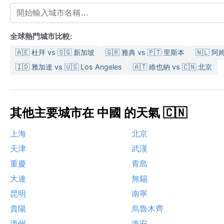
全球熱門城市比較:
🇦🇪 杜拜 vs 🇸🇬 新加坡
🇬🇷 雅典 vs 🇵🇹 里斯本
🇳🇱 阿
🇮🇩 雅加達 vs 🇺🇸 Los Angeles
🇦🇹 維也納 vs 🇨🇳 北京
其他主要城市在 中國 的天氣 🇨🇳
上海
北京
天津
武漢
重慶
青島
大連
無錫
昆明
南寧
貴陽
烏魯木齊
溫州
淮安